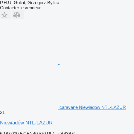
P.H.U. Goliat, Grzegorz Bylica
Contacter le vendeur
caravane Niewiadów NTL-LAZUR
21
Niewiadów NTL-LAZUR
6 187 000 F CFA
40 570 PLN
≈ 9 439 €