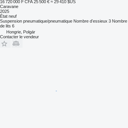
16 720 000 F CFA
25 500 €
≈ 29 410 $US
Caravane
2025
État
neuf
Suspension
pneumatique/pneumatique
Nombre d'essieux
3
Nombre
de lits
6
Hongrie, Polgár
Contacter le vendeur