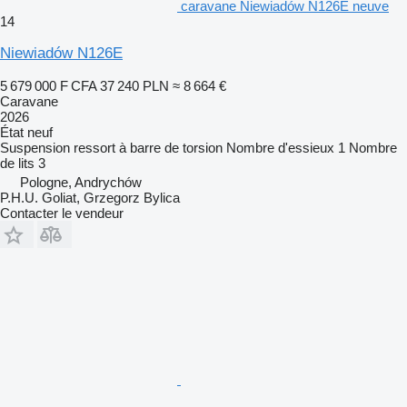
caravane Niewiadów N126E neuve
14
Niewiadów N126E
5 679 000 F CFA
37 240 PLN
≈ 8 664 €
Caravane
2026
État
neuf
Suspension
ressort à barre de torsion
Nombre d'essieux
1
Nombre
de lits
3
Pologne, Andrychów
P.H.U. Goliat, Grzegorz Bylica
Contacter le vendeur