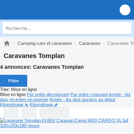
Camping-cars et caravanes
Caravanes
Caravanes T
Caravanes Tomplan
4 annonces:
Caravanes Tomplan
Filtre
Trier
:
Mise en ligne
Mise en ligne
Par ordre décroissant
Par ordre croissant
Année - les
plus récentes en premier
Année - les plus anciens au début
Kilométrage ⬊
Kilométrage ⬈