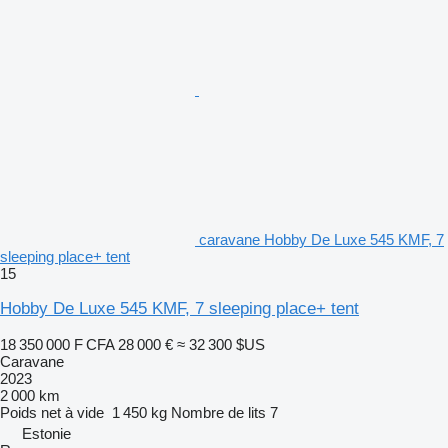
caravane Hobby De Luxe 545 KMF, 7
sleeping place+ tent
15
Hobby De Luxe 545 KMF, 7 sleeping place+ tent
18 350 000 F CFA
28 000 €
≈ 32 300 $US
Caravane
2023
2 000 km
Poids net à vide
1 450 kg
Nombre de lits
7
Estonie