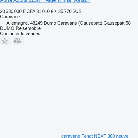
Adria Adora 613HT*Alde*Klima*Vorlauf*
20 330 000 F CFA
31 010 €
≈ 35 770 $US
Caravane
Allemagne, 48249 Dümo Caravans (Gausepatt) Gausepatt 58
DUMO Reisemobile
Contacter le vendeur
caravane Fendt NEXT 380 neuve