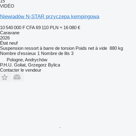
15
VIDÉO
Niewiadów N-STAR przyczepa kempingowa
10 540 000 F CFA
69 110 PLN
≈ 16 080 €
Caravane
2026
État
neuf
Suspension
ressort à barre de torsion
Poids net à vide
880 kg
Nombre d'essieux
1
Nombre de lits
3
Pologne, Andrychów
P.H.U. Goliat, Grzegorz Bylica
Contacter le vendeur