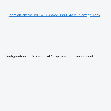
camion-citerne IVECO T-Way AD380T43 AT Sewage Tank
m³
Configuration de l'essieu
6x4
Suspension
ressort/ressort