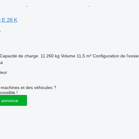
 E 28 K
e
Capacité de charge
11 260 kg
Volume
11,5 m³
Configuration de l'essi
ia
deur
machines et des véhicules ?
possible !
 annonce