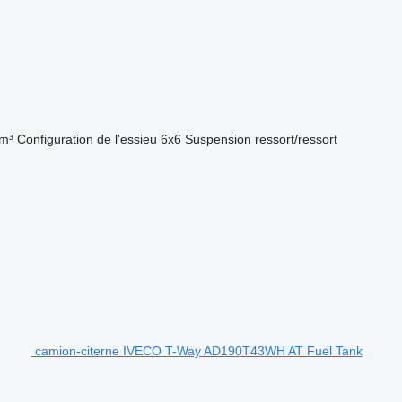
m³
Configuration de l'essieu
6x6
Suspension
ressort/ressort
camion-citerne IVECO T-Way AD190T43WH AT Fuel Tank