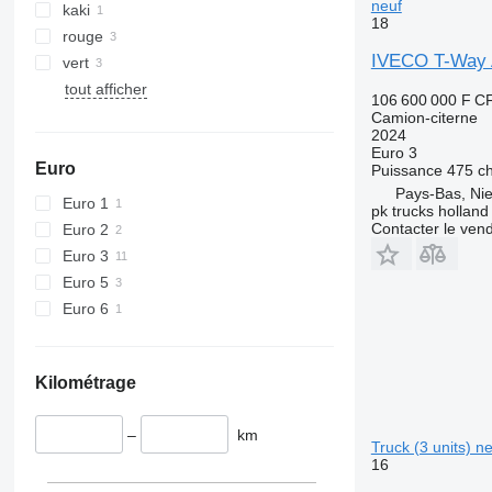
neuf
kaki
18
rouge
IVECO T-Way 
vert
tout afficher
106 600 000 F C
Camion-citerne
2024
Euro 3
Euro
Puissance
475 c
Pays-Bas, Nie
Euro 1
pk trucks holland
Contacter le ven
Euro 2
Euro 3
Euro 5
Euro 6
Kilométrage
–
km
Truck (3 units) n
16