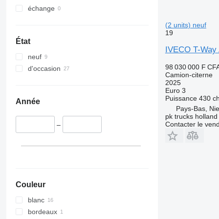
échange
(2 units) neuf
19
État
IVECO T-Way A
neuf
98 030 000 F CF
d'occasion
Camion-citerne
2025
Euro 3
Puissance
430 c
Année
Pays-Bas, Nie
pk trucks holland
Contacter le ven
–
Couleur
blanc
bordeaux