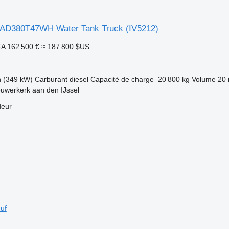
AD380T47WH Water Tank Truck
(IV5212)
FA
162 500 €
≈ 187 800 $US
h (349 kW)
Carburant
diesel
Capacité de charge
20 800 kg
Volume
20 
uwerkerk aan den IJssel
deur
euf