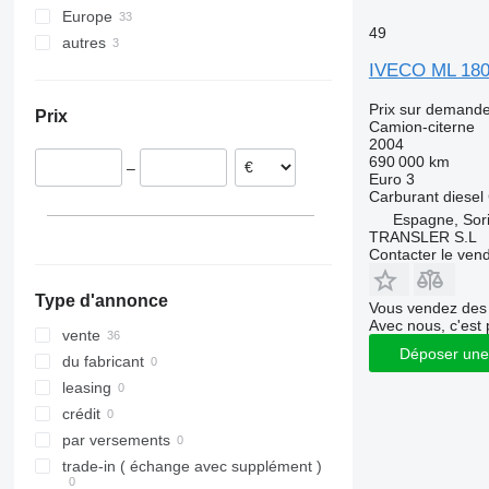
Europe
49
autres
Pays-Bas
Espagne
Chili
IVECO ML 180
Allemagne
Prix sur demand
Prix
Belgique
Camion-citerne
2004
Italie
690 000 km
–
République tchèque
Euro 3
Carburant
diesel
Portugal
Espagne, Sor
Pologne
TRANSLER S.L
tout afficher
Contacter le ven
Type d'annonce
Vous vendez des 
Avec nous, c'est 
vente
Déposer une
du fabricant
leasing
crédit
par versements
trade-in ( échange avec supplément )