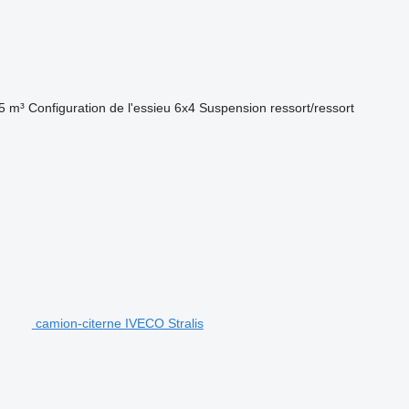
5 m³
Configuration de l'essieu
6x4
Suspension
ressort/ressort
camion-citerne IVECO Stralis