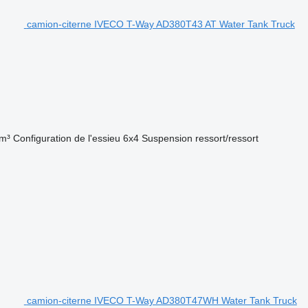
camion-citerne IVECO T-Way AD380T43 AT Water Tank Truck
m³
Configuration de l'essieu
6x4
Suspension
ressort/ressort
camion-citerne IVECO T-Way AD380T47WH Water Tank Truck