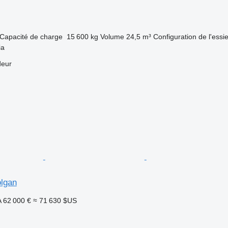
Capacité de charge
15 600 kg
Volume
24,5 m³
Configuration de l'essi
ia
deur
lgan
A
62 000 €
≈ 71 630 $US