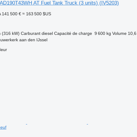
AD190T43WH AT Fuel Tank Truck (3 units)
(IV5203)
A
141 500 €
≈ 163 500 $US
h (316 kW)
Carburant
diesel
Capacité de charge
9 600 kg
Volume
10,6
uwerkerk aan den IJssel
deur
neuf