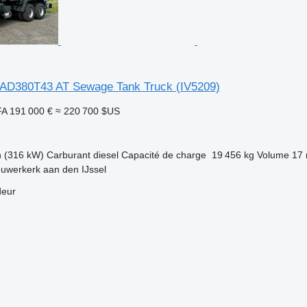
AD380T43 AT Sewage Tank Truck
(IV5209)
FA
191 000 €
≈ 220 700 $US
h (316 kW)
Carburant
diesel
Capacité de charge
19 456 kg
Volume
17 
uwerkerk aan den IJssel
deur