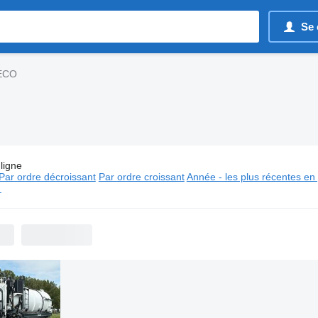
Se 
VECO
ligne
s:
Camions-citernes IVECO
Par ordre décroissant
Par ordre croissant
Année - les plus récentes en
⬈