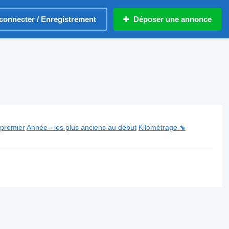
connecter / Enregistrement
Déposer une annonce
 premier
Année - les plus anciens au début
Kilométrage ⬊