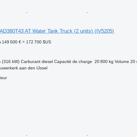
D380T43 AT Water Tank Truck (2 units)
(IV5205)
A
149 500 €
≈ 172 700 $US
h (316 kW)
Carburant
diesel
Capacité de charge
20 800 kg
Volume
20 
uwerkerk aan den IJssel
deur