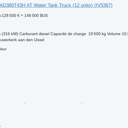
D380T43H AT Water Tank Truck (12 units)
(IV5367)
A
128 500 €
≈ 148 500 $US
h (316 kW)
Carburant
diesel
Capacité de charge
19 500 kg
Volume
10,
uwerkerk aan den IJssel
deur
e