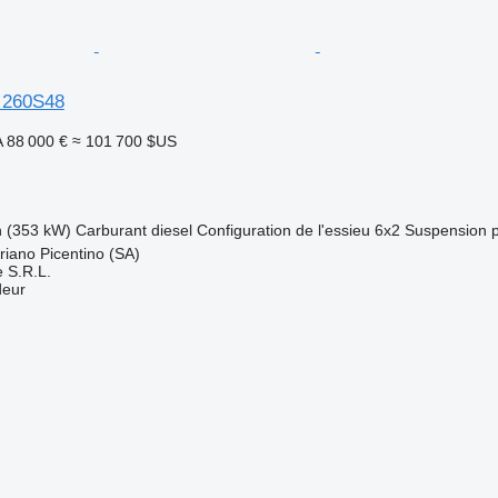
 260S48
A
88 000 €
≈ 101 700 $US
h (353 kW)
Carburant
diesel
Configuration de l'essieu
6x2
Suspension
priano Picentino (SA)
 S.R.L.
deur