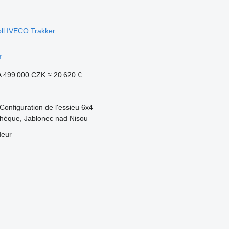
r
A
499 000 CZK
≈ 20 620 €
Configuration de l'essieu
6x4
chèque, Jablonec nad Nisou
deur