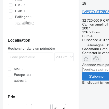
15
Unimog
Stralis 420
Trakker 340
EuroCargo ML160
HMF
eActros
Stralis 450
Trakker 350
Hiab
IVECO AT260
Stralis 460
Trakker 360
Palfinger
32 720 000 F CF
Stralis 480
Trakker 380
tout afficher
Camion ampliroll
Stralis 560
Trakker 410
2007
126 595 km
Trakker 440
Euro 4
Trakker 450
Puissance
310 c
Localisation
Trakker 500
Allemagne, B
Rechercher dans un périmètre
Gassmann Gmb
Contacter le ven
Abonnez-vous pou
Mali
Europe
S'abonner
autres
Allemagne
En cliquant ici, 
Espagne
Argentine
République tchèque
Prix
Italie
Belgique
–