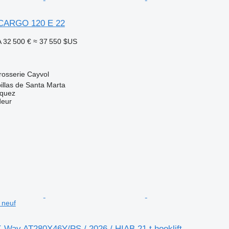
ARGO 120 E 22
A
32 500 €
≈ 37 550 $US
rosserie
Cayvol
llas de Santa Marta
zquez
deur
t neuf
ay AT280X46Y/PS / 2026 / HIAB 21 t hooklift