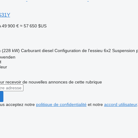
S31Y
A
49 900 €
≈ 57 650 $US
h (228 kW)
Carburant
diesel
Configuration de l'essieu
6x2
Suspension
ovenden
H
deur
r recevoir de nouvelles annonces de cette rubrique
vous acceptez notre
politique de confidentialité
et notre
accord utilisateur