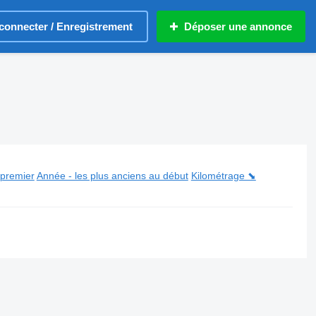
connecter / Enregistrement
Déposer une annonce
 premier
Année - les plus anciens au début
Kilométrage ⬊