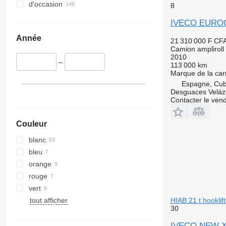
d'occasion
8
IVECO EUROC
Année
21 310 000 F CF
Camion ampliroll
2010
–
113 000 km
Marque de la car
Espagne, Cubi
Desguaces Velá
Contacter le ven
Couleur
blanc
bleu
orange
rouge
vert
tout afficher
HIAB 21 t hooklif
30
IVECO NEW X-W