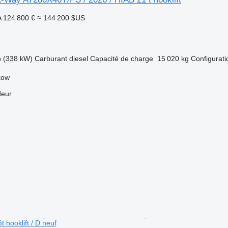
A
124 800 €
≈ 144 200 $US
h (338 kW)
Carburant
diesel
Capacité de charge
15 020 kg
Configurati
kow
deur
t hooklift / D neuf