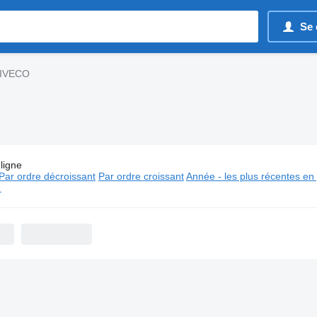
Se 
s IVECO
ligne
es:
Camions amplirolls IVECO
Par ordre décroissant
Par ordre croissant
Année - les plus récentes en
⬈