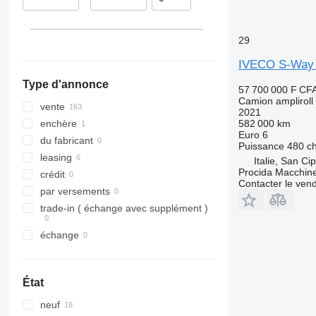
Pays-Bas
Pologne
Roumanie
29
tout afficher
IVECO S-Way
Type d'annonce
57 700 000 F CF
Camion ampliroll
vente
2021
582 000 km
enchère
Euro 6
du fabricant
Puissance
480 c
leasing
Italie, San Ci
Procida Macchine
crédit
Contacter le ven
par versements
trade-in ( échange avec supplément )
échange
État
neuf