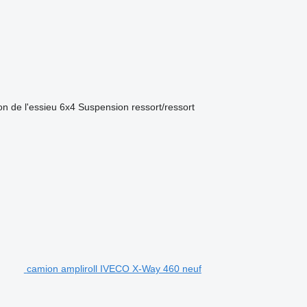
on de l'essieu
6x4
Suspension
ressort/ressort
camion ampliroll IVECO X-Way 460 neuf