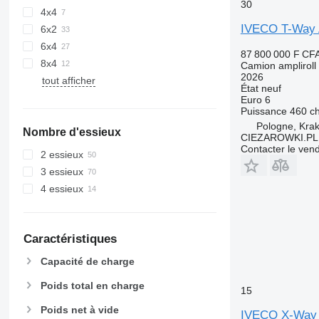
30
4x4
IVECO T-Way AD
6x2
6x4
87 800 000 F CF
8x4
Camion ampliroll
2026
tout afficher
État
neuf
Euro 6
Puissance
460 c
Pologne, Kra
Nombre d'essieux
CIEZAROWKI.PL
Contacter le ven
2 essieux
3 essieux
4 essieux
Caractéristiques
Capacité de charge
Poids total en charge
15
Poids net à vide
IVECO X-Way