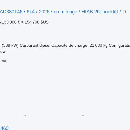
380T46 / 6x4 / 2026 / no mileage / HIAB 26t hooklift / D
A
133 900 €
≈ 154 700 $US
h (338 kW)
Carburant
diesel
Capacité de charge
21 630 kg
Configurati
kow
deur
 460