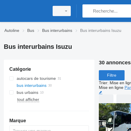
Autoline
Bus
Bus interurbains
Bus interurbains Isuzu
Bus interurbains Isuzu
30 annonces
Catégorie
Filtre
autocars de tourisme
Trier
:
Mise en lig
bus interurbains
Mise en ligne
Par
⬈
bus urbains
tout afficher
Marque