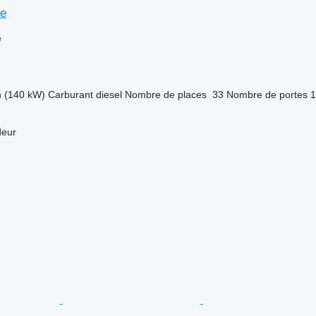
se
e
h (140 kW)
Carburant
diesel
Nombre de places
33
Nombre de portes
1
deur