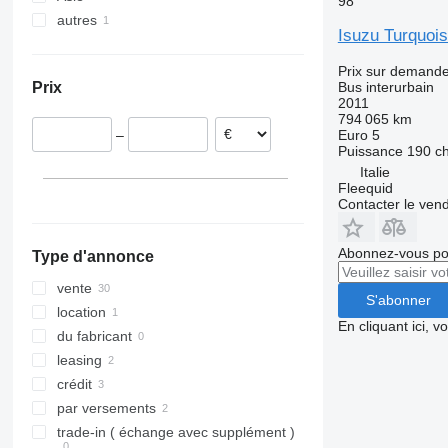
98
autres
République tchèque
Japon
Vario
Isuzu Turquoi
Italie
Ouzbékistan
Ukraine
Allemagne
Turquie
Prix sur demand
Bus interurbain
Prix
Pologne
2011
Hongrie
794 065 km
Euro 5
–
Belgique
Puissance
190 c
Estonie
Italie
Fleequid
tout afficher
Contacter le ven
Abonnez-vous pou
Type d'annonce
vente
S'abonner
location
En cliquant ici, 
du fabricant
leasing
crédit
par versements
trade-in ( échange avec supplément )