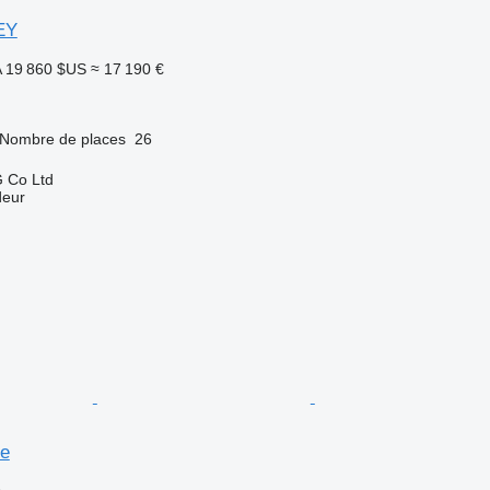
EY
A
19 860 $US
≈ 17 190 €
Nombre de places
26
 Co Ltd
deur
se