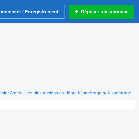
connecter / Enregistrement
Déposer une annonce
emier
Année - les plus anciens au début
Kilométrage ⬊
Kilométrage