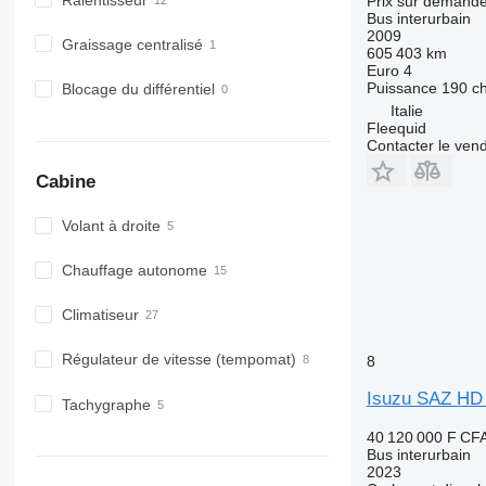
Prix sur demand
Bus interurbain
2009
Graissage centralisé
605 403 km
Euro 4
Puissance
190 c
Blocage du différentiel
Italie
Fleequid
Contacter le ven
Cabine
Volant à droite
Chauffage autonome
Climatiseur
Régulateur de vitesse (tempomat)
8
Isuzu SAZ HD
Tachygraphe
40 120 000 F CF
Bus interurbain
2023