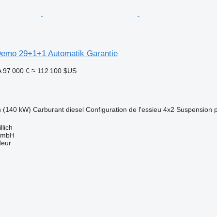
emo 29+1+1 Automatik Garantie
A
97 000 €
≈ 112 100 $US
h (140 kW)
Carburant
diesel
Configuration de l'essieu
4x2
Suspension
llich
GmbH
deur