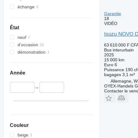
échange
Garantie
18
VIDÉO
État
Isuzu NOVO D
neuf
d'occasion
63 610 000 F CF
Bus interurbain
démonstration
2025
15 000 km
Euro 6
Puissance
190 c
Année
bagages
3,1 m³
Allemagne, Wi
OYEX-Handels 
–
Contacter le ven
Couleur
beige