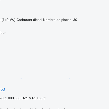
e
h (140 kW)
Carburant
diesel
Nombre de places
30
deur
 50
A
839 000 000 UZS
≈ 61 180 €