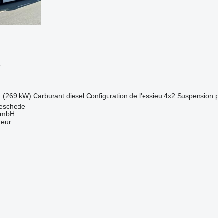
e
h (269 kW)
Carburant
diesel
Configuration de l'essieu
4x2
Suspension
eschede
GmbH
deur