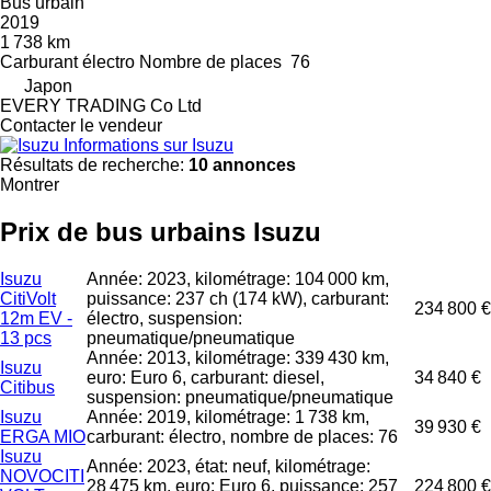
Bus urbain
2019
1 738 km
Carburant
électro
Nombre de places
76
Japon
EVERY TRADING Co Ltd
Contacter le vendeur
Informations sur Isuzu
Résultats de recherche:
10 annonces
Montrer
Prix de bus urbains Isuzu
Isuzu
Année: 2023, kilométrage: 104 000 km,
CitiVolt
puissance: 237 ch (174 kW), carburant:
234 800 €
12m EV -
électro, suspension:
13 pcs
pneumatique/pneumatique
Année: 2013, kilométrage: 339 430 km,
Isuzu
euro: Euro 6, carburant: diesel,
34 840 €
Citibus
suspension: pneumatique/pneumatique
Isuzu
Année: 2019, kilométrage: 1 738 km,
39 930 €
ERGA MIO
carburant: électro, nombre de places: 76
Isuzu
Année: 2023, état: neuf, kilométrage:
NOVOCITI
28 475 km, euro: Euro 6, puissance: 257
224 800 €