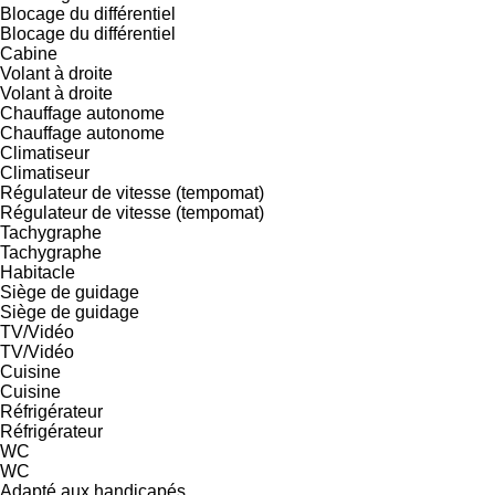
Blocage du différentiel
Blocage du différentiel
Cabine
Volant à droite
Volant à droite
Chauffage autonome
Chauffage autonome
Climatiseur
Climatiseur
Régulateur de vitesse (tempomat)
Régulateur de vitesse (tempomat)
Tachygraphe
Tachygraphe
Habitacle
Siège de guidage
Siège de guidage
TV/Vidéo
TV/Vidéo
Cuisine
Cuisine
Réfrigérateur
Réfrigérateur
WC
WC
Adapté aux handicapés