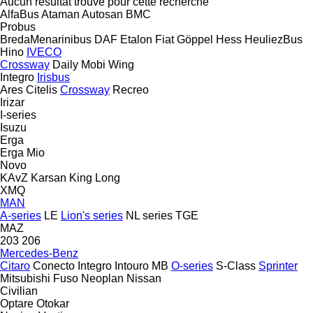
Aucun résultat trouvé pour cette recherche
AlfaBus
Ataman
Autosan
BMC
Probus
BredaMenarinibus
DAF
Etalon
Fiat
Göppel
Hess
HeuliezBus
Hino
IVECO
Crossway
Daily
Mobi
Wing
Integro
Irisbus
Ares
Citelis
Crossway
Recreo
Irizar
I-series
Isuzu
Erga
Erga Mio
Novo
KAvZ
Karsan
King Long
XMQ
MAN
A-series
LE
Lion's series
NL series
TGE
MAZ
203
206
Mercedes-Benz
Citaro
Conecto
Integro
Intouro
MB
O-series
S-Class
Sprinter
Mitsubishi Fuso
Neoplan
Nissan
Civilian
Optare
Otokar