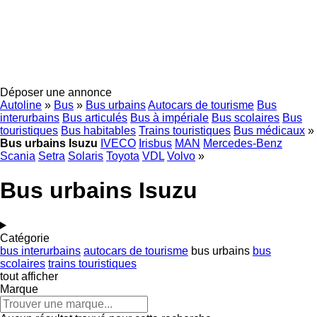
Déposer une annonce
Autoline
»
Bus
»
Bus urbains
Autocars de tourisme
Bus
interurbains
Bus articulés
Bus à impériale
Bus scolaires
Bus
touristiques
Bus habitables
Trains touristiques
Bus médicaux
»
Bus urbains Isuzu
IVECO
Irisbus
MAN
Mercedes-Benz
Scania
Setra
Solaris
Toyota
VDL
Volvo
»
Bus urbains Isuzu
Catégorie
bus interurbains
autocars de tourisme
bus urbains
bus
scolaires
trains touristiques
tout afficher
Marque