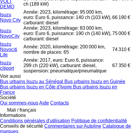
VOLT
ch (189 kW)
DEMO
Année: 2023, kilométrage: 95 000 km,
Isuzu
euro: Euro 6, puissance: 140 ch (103 kW),
66 190 €
Novo City
carburant: diesel
Année: 2023, kilométrage: 83 000 km,
Isuzu
euro: Euro 6, puissance: 190 ch (140 kW),
75 000 €
NovoCity
carburant: diesel
Isuzu
Année: 2020, kilométrage: 200 000 km,
Novociti
74 310 €
nombre de places: 65
Life
Année: 2017, euro: Euro 6, puissance:
Isuzu
299 ch (220 kW), carburant: diesel,
67 350 €
citiport
suspension: pneumatique/pneumatique
Voir aussi
Bus urbains Isuzu au Sénégal
Bus urbains Isuzu en Guinée
Bus urbains Isuzu en Côte d'Ivoire
Bus urbains Isuzu en
France
Société
Qui sommes-nous
Aide
Contacts
Mali / français
Informations
Conditions générales d'utilisation
Politique de confidentialité
Conseils de sécurité
Commentaires sur Autoline
Catalogue de
marques