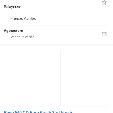
Balayeuse
France, Aurillac
Agorastore
Ravo 540 CD Euro 6 with 3-rd brush