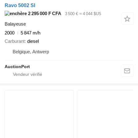
Ravo 5002 SI
2 295 000 F CFA
3 500 €
≈ 4 044 $US
Balayeuse
2000
5 847 m/h
Carburant
diesel
Belgique, Antwerp
AuctionPort