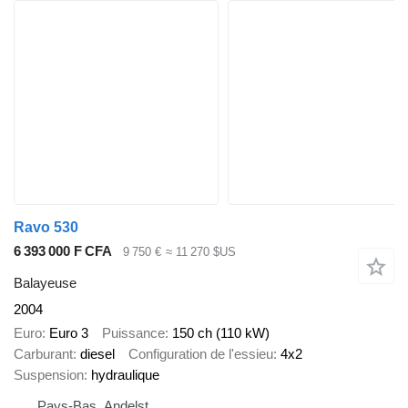
Ravo 530
6 393 000 F CFA
9 750 €
≈ 11 270 $US
Balayeuse
2004
Euro
Euro 3
Puissance
150 ch (110 kW)
Carburant
diesel
Configuration de l'essieu
4x2
Suspension
hydraulique
Pays-Bas, Andelst