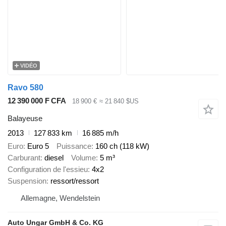
VIDÉO
Ravo 580
12 390 000 F CFA
18 900 €
≈ 21 840 $US
Balayeuse
2013
127 833 km
16 885 m/h
Euro
Euro 5
Puissance
160 ch (118 kW)
Carburant
diesel
Volume
5 m³
Configuration de l'essieu
4x2
Suspension
ressort/ressort
Allemagne, Wendelstein
Auto Ungar GmbH & Co. KG