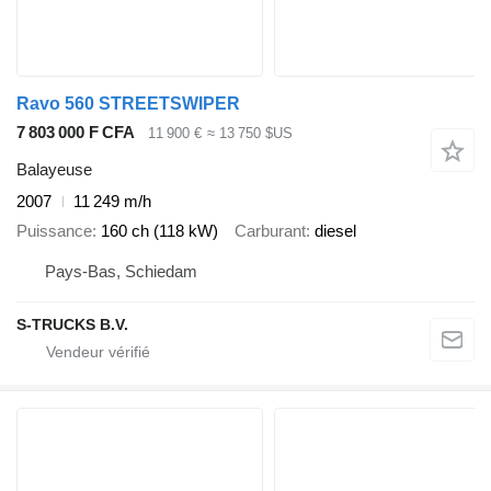
Ravo 560 STREETSWIPER
7 803 000 F CFA
11 900 €
≈ 13 750 $US
Balayeuse
2007
11 249 m/h
Puissance
160 ch (118 kW)
Carburant
diesel
Pays-Bas, Schiedam
S-TRUCKS B.V.