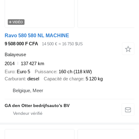
VIDÉO
Ravo 580 580 NL MACHINE
9 508 000 F CFA
14 500 €
≈ 16 750 $US
Balayeuse
2014
137 427 km
Euro
Euro 5
Puissance
160 ch (118 kW)
Carburant
diesel
Capacité de charge
5 120 kg
Belgique, Meer
GA den Otter bedrijfsauto’s BV