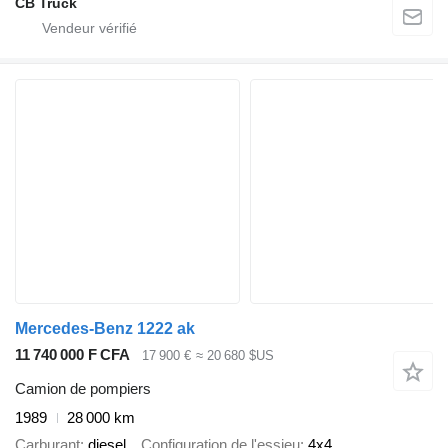
CB Truck
Mercedes-Benz 1222 ak
11 740 000 F CFA
17 900 €
≈ 20 680 $US
Camion de pompiers
1989
28 000 km
Carburant
diesel
Configuration de l'essieu
4x4