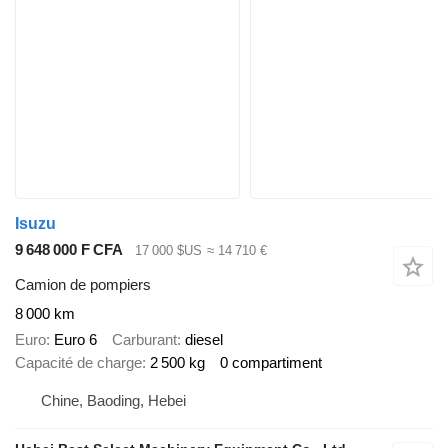
Isuzu
9 648 000 F CFA
17 000 $US
≈ 14 710 €
Camion de pompiers
8 000 km
Euro
Euro 6
Carburant
diesel
Capacité de charge
2 500 kg
0 compartiment
Chine, Baoding, Hebei