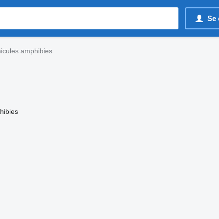
Se 
icules amphibies
hibies