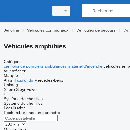
Autoline
Véhicules communaux
Véhicules de secours
Véh
Véhicules amphibies
Catégorie
camions de pompiers
ambulances
matériel d'incendie
véhicules amp
tout afficher
Marque
Alvis
Hägglunds
Mercedes-Benz
Unimog
Sherp
Steyr
Volvo
C
Système de chenilles
Système de chenilles
Localisation
Rechercher dans un périmètre
Mali
Europe