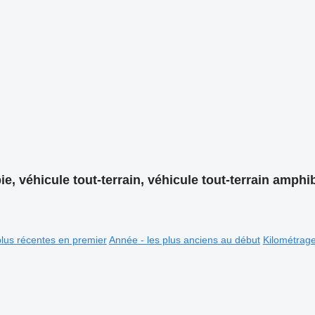
, véhicule tout-terrain, véhicule tout-terrain amphi
plus récentes en premier
Année - les plus anciens au début
Kilométrag