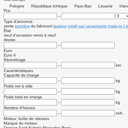
Pologne
République tchèque
Pays-Bas
Lituanie
Irla
Prix
–
Type d'annonce
vente
enchère
du fabricant
leasing
crédit
par versements
trade-in (
État
neuf
d'occasion
remis à neuf
Année
–
Euro
Euro 4
Kilométrage
–
km
Caractéristiques
Capacité de charge
–
kg
Poids net à vide
–
kg
Poids total en charge
–
kg
Nombre d'heures
–
m/h
Moteur, boîte de vitesses
Marque du moteur
Doosan
Ford
Kubota
Mercedes Benz