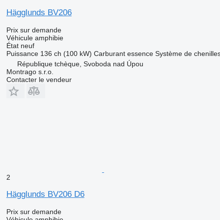
Hägglunds BV206
Prix sur demande
Véhicule amphibie
État
neuf
Puissance
136 ch (100 kW)
Carburant
essence
Système de chenille
République tchèque, Svoboda nad Úpou
Montrago s.r.o.
Contacter le vendeur
2
Hägglunds BV206 D6
Prix sur demande
Véhicule amphibie