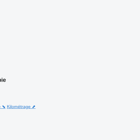
bie
e ⬊
Kilométrage ⬈