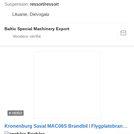
Suspension
ressort/ressort
Lituanie, Dievogala
Baltic Special Machinery Export
VIDÉO
Kronenburg Saval MAC06S Brandbil / Flygplatsbrandbil (132675)
Enchère