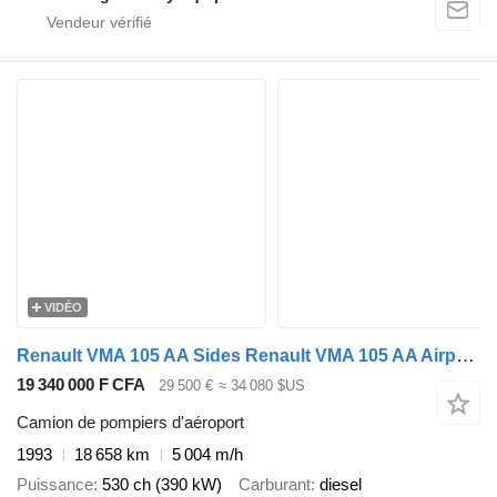
VIDÉO
Renault VMA 105 AA Sides Renault VMA 105 AA Airport Fire Department 6x6
19 340 000 F CFA
29 500 €
≈ 34 080 $US
Camion de pompiers d'aéroport
1993
18 658 km
5 004 m/h
Puissance
530 ch (390 kW)
Carburant
diesel