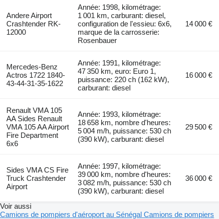
Année: 1998, kilométrage:
Andere Airport
1 001 km, carburant: diesel,
Crashtender RK-
configuration de l'essieu: 6x6,
14 000 €
12000
marque de la carrosserie:
Rosenbauer
Année: 1991, kilométrage:
Mercedes-Benz
47 350 km, euro: Euro 1,
Actros 1722 1840-
16 000 €
puissance: 220 ch (162 kW),
43-44-31-35-1622
carburant: diesel
Renault VMA 105
Année: 1993, kilométrage:
AA Sides Renault
18 658 km, nombre d'heures:
VMA 105 AA Airport
29 500 €
5 004 m/h, puissance: 530 ch
Fire Department
(390 kW), carburant: diesel
6x6
Année: 1997, kilométrage:
Sides VMA CS Fire
39 000 km, nombre d'heures:
Truck Crashtender
36 000 €
3 082 m/h, puissance: 530 ch
Airport
(390 kW), carburant: diesel
Voir aussi
Camions de pompiers d'aéroport au Sénégal
Camions de pompiers