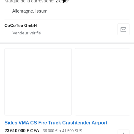
Marque de la carrosserie
Ziegler
Allemagne, Issum
CoCoTec GmbH
Sides VMA CS Fire Truck Crashtender Airport
23 610 000 F CFA
36 000 €
≈ 41 590 $US