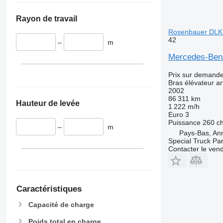
Rayon de travail
Rosenbauer DLK
42
–
m
Mercedes-Ben
Prix sur demand
Bras élévateur ar
2002
86 311 km
Hauteur de levée
1 222 m/h
Euro 3
Puissance
260 c
–
m
Pays-Bas, An
Special Truck Pa
Contacter le ven
Caractéristiques
Capacité de charge
Poids total en charge