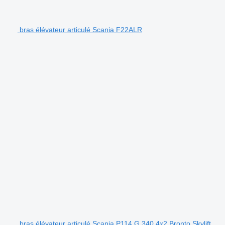
bras élévateur articulé Scania F22ALR
bras élévateur articulé Scania P114 G 340 4x2 Bronto Skylift