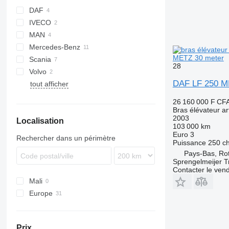
DAF
IVECO
AS
MAN
CF
Mercedes-Benz
LF
LE
METZ 30 meter
Scania
Actros
Midliner
28
Volvo
Atego
G-series
DAF LF 250 M
tout afficher
Axor
P-series
FL
Econic
FM
26 160 000 F CF
Bras élévateur ar
2003
Localisation
103 000 km
Euro 3
Rechercher dans un périmètre
Puissance
250 c
Pays-Bas, Ro
Sprengelmeijer T
Contacter le ven
Mali
Europe
Pays-Bas
Allemagne
Prix