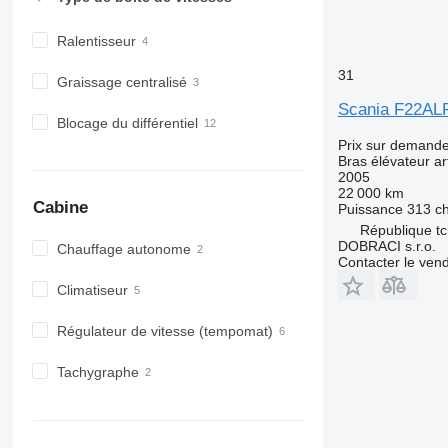
Ralentisseur
31
Graissage centralisé
Scania F22AL
Blocage du différentiel
Prix sur demand
Bras élévateur ar
2005
22 000 km
Cabine
Puissance
313 c
République tc
DOBRACI s.r.o.
Chauffage autonome
Contacter le ven
Climatiseur
Régulateur de vitesse (tempomat)
Tachygraphe