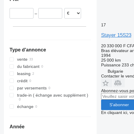
Pologne
République tchèque
–
Finlande
Roumanie
17
Portugal
Stayer 15S23
Norvège
tout afficher
20 330 000 F CF
Type d'annonce
Bras élévateur ar
1994
vente
25 000 km
Puissance
233 c
du fabricant
Bulgarie
leasing
Contacter le ven
crédit
par versements
Abonnez-vous pou
trade-in ( échange avec supplément )
S'abonner
échange
En cliquant ici, 
Année