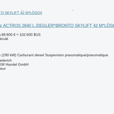
O SKYLIFT 42 M*LÖSCH
nz ACTROS 2640 L ZIEGLER*BRONTO SKYLIFT 42 M*LÖS
A
88 800 €
≈ 102 600 $US
ticulé
h (290 kW)
Carburant
diesel
Suspension
pneumatique/pneumatique
ederich
KW Handel GmbH
deur