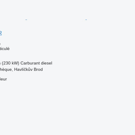
R
e
ticulé
h (230 kW)
Carburant
diesel
hèque, Havlíčkův Brod
deur