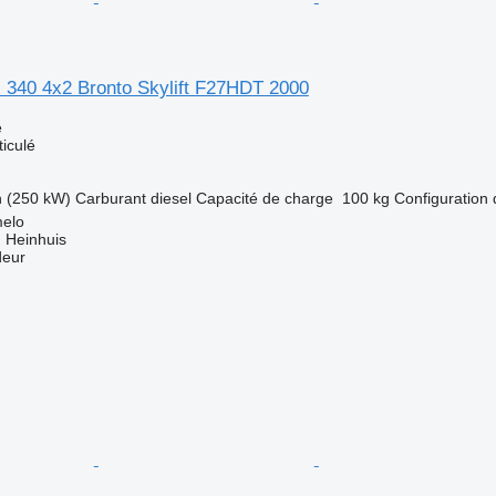
 340 4x2 Bronto Skylift F27HDT 2000
e
ticulé
h (250 kW)
Carburant
diesel
Capacité de charge
100 kg
Configuration 
melo
 Heinhuis
deur