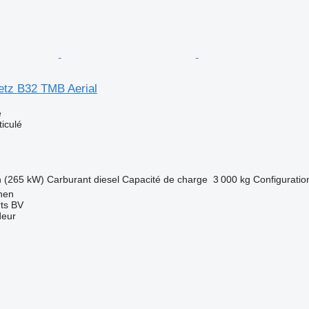
tz B32 TMB Aerial
e
ticulé
h (265 kW)
Carburant
diesel
Capacité de charge
3 000 kg
Configuration
nen
rts BV
deur