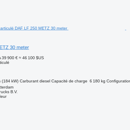
ETZ 30 meter
A
39 900 €
≈ 46 100 $US
ticulé
h (184 kW)
Carburant
diesel
Capacité de charge
6 180 kg
Configuration
tterdam
rucks B.V.
deur