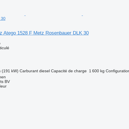
 30
z Atego 1528 F Metz Rosenbauer DLK 30
e
ticulé
h (191 kW)
Carburant
diesel
Capacité de charge
1 600 kg
Configuration
nen
rts BV
deur