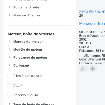
Poids net à vide
ZIEGLER*BRONT
Nombre d'heures
20
Mercedes-Be
58 230 000 F CF
Moteur, boîte de vitesses
Bras élévateur ar
2002
Marque du moteur
38 811 km
Euro 3
Modèle de moteur
Puissance
394 c
Allemagne, Ri
Puissance du moteur
GLW LKW und P
Contacter le ven
Carburant
Filtre à particules
VEE
Réservoir AdBlue
Type de boîte de vitesses