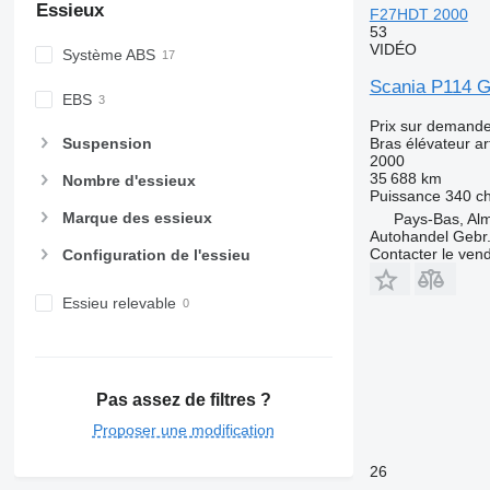
Essieux
F27HDT 2000
53
VIDÉO
Système ABS
Scania P114 G
EBS
Prix sur demand
Suspension
Bras élévateur ar
2000
35 688 km
Nombre d'essieux
Puissance
340 c
Marque des essieux
Pays-Bas, Al
Autohandel Gebr.
Contacter le ven
Configuration de l'essieu
Essieu relevable
Pas assez de filtres ?
Proposer une modification
26