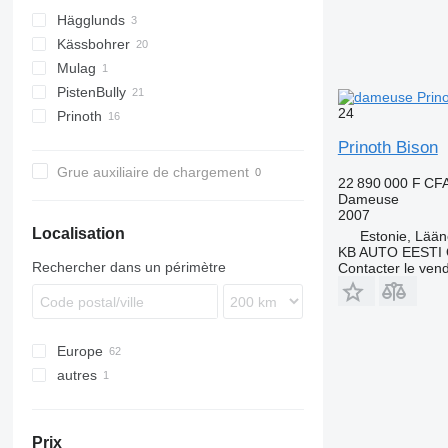
Hägglunds
Kässbohrer
Mulag
PB
PistenBully
24
Prinoth
Husky
Prinoth Bison
Leitwolf
Grue auxiliaire de chargement
22 890 000 F CF
T-series
Dameuse
2007
Localisation
Estonie, Lään
KB AUTO EESTI
Rechercher dans un périmètre
Contacter le ven
Europe
autres
Autriche
République tchèque
Ukraine
Pologne
Prix
Norvège