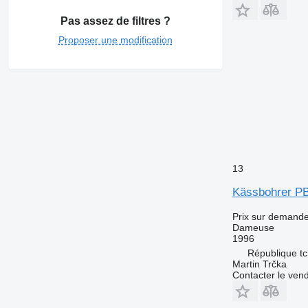
Pas assez de filtres ?
Proposer une modification
13
Kässbohrer P
Prix sur demand
Dameuse
1996
République tc
Martin Trčka
Contacter le ven