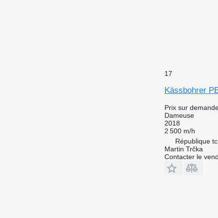
17
Kässbohrer P
Prix sur demand
Dameuse
2018
2 500 m/h
République tc
Martin Trčka
Contacter le ven