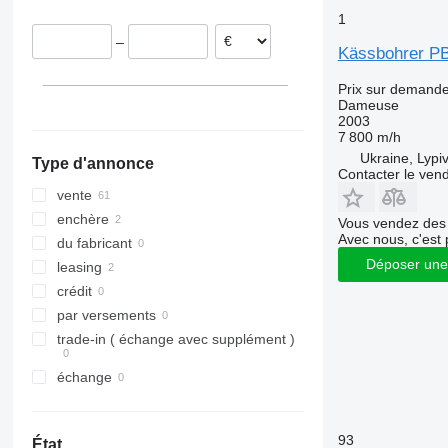
1
Allemagne
–
Suisse
Kässbohrer P
France
Prix sur demand
Finlande
Dameuse
tout afficher
2003
7 800 m/h
Ukraine, Lypiv
Type d'annonce
Contacter le ven
vente
enchère
Vous vendez des 
Avec nous, c'est 
du fabricant
Déposer une
leasing
crédit
par versements
trade-in ( échange avec supplément )
échange
93
État