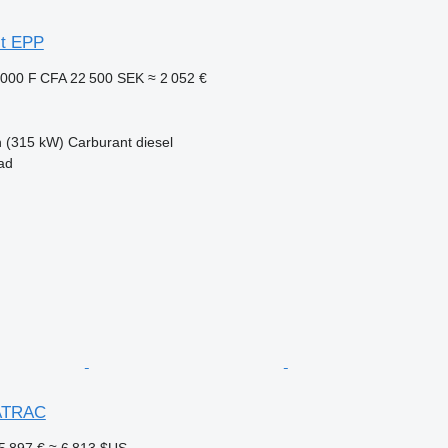
st EPP
 000 F CFA
22 500 SEK
≈ 2 052 €
h (315 kW)
Carburant
diesel
ad
RATRAC
5 897 €
≈ 6 813 $US