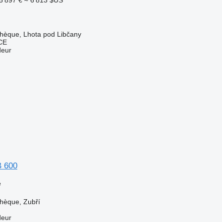
chèque, Lhota pod Libčany
CE
deur
B 600
e
hèque, Zubří
deur