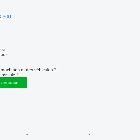
B 300
e
tsi
deur
machines et des véhicules ?
possible !
 annonce