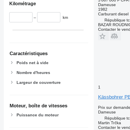
Kilométrage
Dameuse
1982
Carburant
diesel
–
km
République t
BAZAR ROUDNI
Contacter le ven
Caractéristiques
Poids net à vide
Nombre d'heures
Largeur de couverture
1
Kässbohrer P
Moteur, boîte de vitesses
Prix sur demand
Dameuse
Puissance du moteur
République tc
Martin Trčka
Contacter le ven