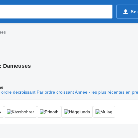
Se 
ses
:
Dameuses
ne
 ordre décroissant
Par ordre croissant
Année - les plus récentes en pr