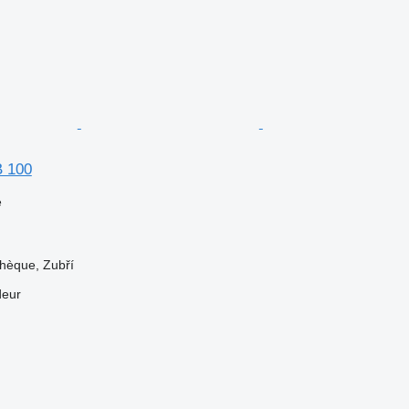
B 100
e
hèque, Zubří
deur