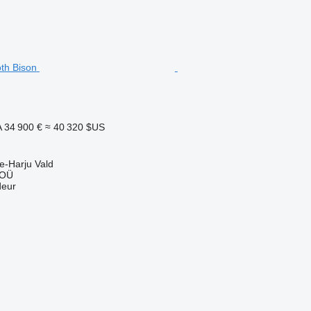
A
34 900 €
≈ 40 320 $US
e-Harju Vald
 OÜ
deur