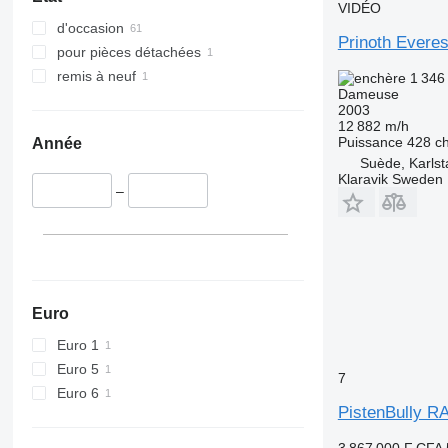
VIDÉO
d'occasion
Prinoth Evere
pour pièces détachées
remis à neuf
1 346
Dameuse
2003
12 882 m/h
Puissance
428 c
Année
Suède, Karlst
Klaravik Sweden
–
Euro
Euro 1
Euro 5
7
Euro 6
PistenBully 
3 867 000 F CFA