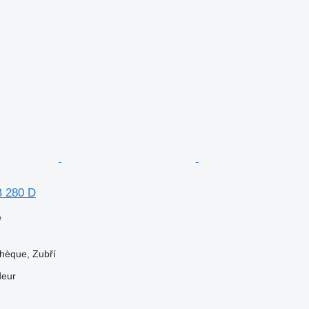
B 280 D
e
hèque, Zubří
deur