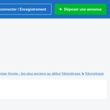
connecter / Enregistrement
Déposer une annonce
emier
Année - les plus anciens au début
Kilométrage ⬊
Kilométrage