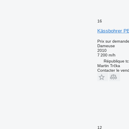
16
Kässbohrer PB
Prix sur demand
Dameuse
2010
7 200 m/h
République tc
Martin Trčka
Contacter le ven
12