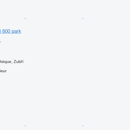
 600 park
e
hèque, Zubří
deur