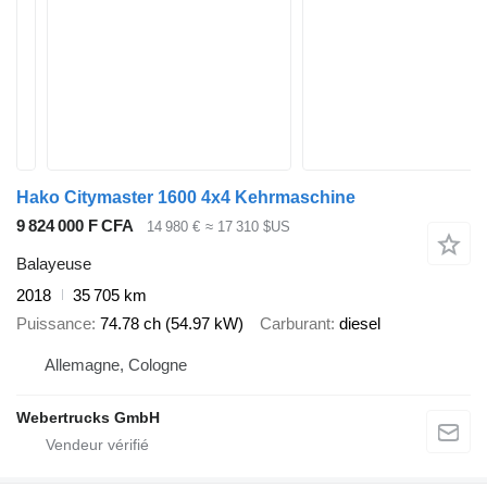
Hako Citymaster 1600 4x4 Kehrmaschine
9 824 000 F CFA
14 980 €
≈ 17 310 $US
Balayeuse
2018
35 705 km
Puissance
74.78 ch (54.97 kW)
Carburant
diesel
Allemagne, Cologne
Webertrucks GmbH