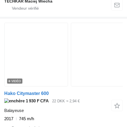
TECHKAR Maciej Wiecha
VIDÉO
Hako Citymaster 600
1 930 F CFA
22 DKK
≈ 2,94 €
Balayeuse
2017
745 m/h