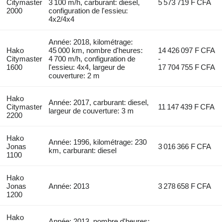
Citymaster
3 100 m/h, carburant: diesel,
5 573 719 F CFA
2000
configuration de l'essieu:
4x2/4x4
Année: 2018, kilométrage:
Hako
45 000 km, nombre d'heures:
14 426 097 F CFA
Citymaster
4 700 m/h, configuration de
-
1600
l'essieu: 4x4, largeur de
17 704 755 F CFA
couverture: 2 m
Hako
Année: 2017, carburant: diesel,
Citymaster
11 147 439 F CFA
largeur de couverture: 3 m
2200
Hako
Année: 1996, kilométrage: 230
Jonas
3 016 366 F CFA
km, carburant: diesel
1100
Hako
Jonas
Année: 2013
3 278 658 F CFA
1200
Hako
Année: 2013, nombre d'heures: