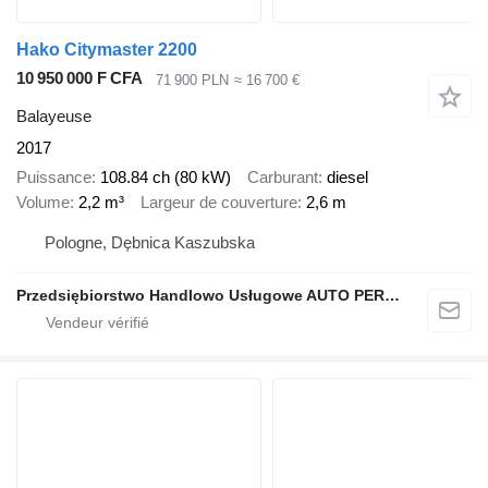
Hako Citymaster 2200
10 950 000 F CFA
71 900 PLN
≈ 16 700 €
Balayeuse
2017
Puissance
108.84 ch (80 kW)
Carburant
diesel
Volume
2,2 m³
Largeur de couverture
2,6 m
Pologne, Dębnica Kaszubska
Przedsiębiorstwo Handlowo Usługowe AUTO PERFEKT Łukasz Skóra