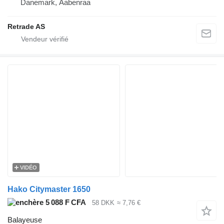
Danemark, Aabenraa
Retrade AS
VIDÉO
Hako Citymaster 1650
5 088 F CFA
58 DKK
≈ 7,76 €
Balayeuse