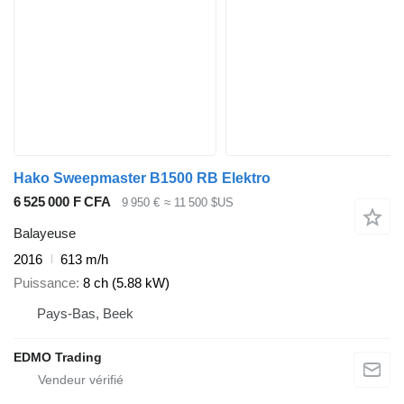
Hako Sweepmaster B1500 RB Elektro
6 525 000 F CFA
9 950 €
≈ 11 500 $US
Balayeuse
2016
613 m/h
Puissance
8 ch (5.88 kW)
Pays-Bas, Beek
EDMO Trading