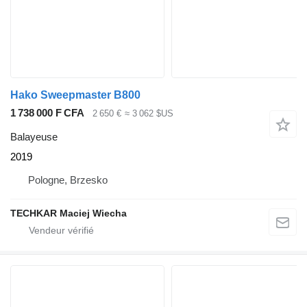
Hako Sweepmaster B800
1 738 000 F CFA
2 650 €
≈ 3 062 $US
Balayeuse
2019
Pologne, Brzesko
TECHKAR Maciej Wiecha