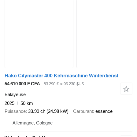
Hako Citymaster 400 Kehrmaschine Winterdienst
54 610 000 F CFA
83 290 €
≈ 96 230 $US
Balayeuse
2025
50 km
Puissance
33.99 ch (24.98 kW)
Carburant
essence
Allemagne, Cologne