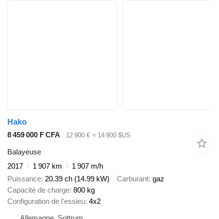
Hako
8 459 000 F CFA
12 900 €
≈ 14 900 $US
Balayeuse
2017
1 907 km
1 907 m/h
Puissance
20.39 ch (14.99 kW)
Carburant
gaz
Capacité de charge
800 kg
Configuration de l'essieu
4x2
Allemagne, Sottrum