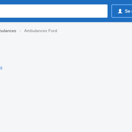
Se 
bulances
Ambulances Ford
es