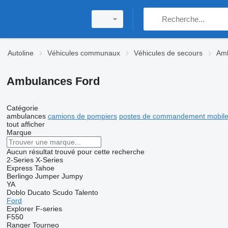
Autoline
Véhicules communaux
Véhicules de secours
Am
Ambulances Ford
Catégorie
ambulances
camions de pompiers
postes de commandement mobil
tout afficher
Marque
Aucun résultat trouvé pour cette recherche
2-Series
X-Series
Express
Tahoe
Berlingo
Jumper
Jumpy
YA
Doblo
Ducato
Scudo
Talento
Ford
Explorer
F-series
F550
Ranger
Tourneo