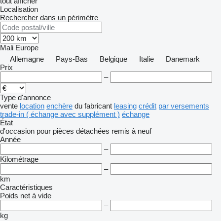
tout afficher
Localisation
Rechercher dans un périmètre
Mali
Europe
Allemagne
Pays-Bas
Belgique
Italie
Danemark
Prix
–
Type d'annonce
vente
location
enchère
du fabricant
leasing
crédit
par versements
trade-in ( échange avec supplément )
échange
État
d'occasion
pour pièces détachées
remis à neuf
Année
–
Kilométrage
–
km
Caractéristiques
Poids net à vide
–
kg