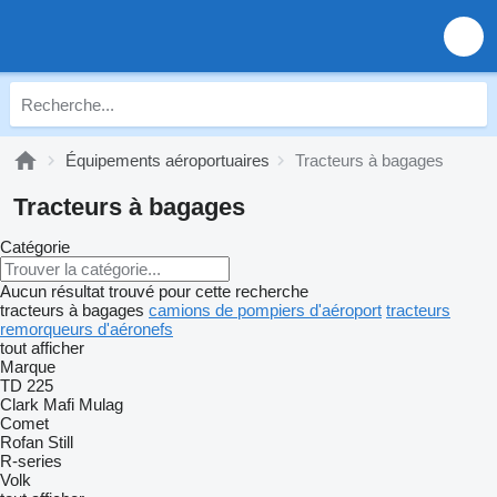
Équipements aéroportuaires
Tracteurs à bagages
Tracteurs à bagages
Catégorie
Aucun résultat trouvé pour cette recherche
tracteurs à bagages
camions de pompiers d'aéroport
tracteurs
remorqueurs d'aéronefs
tout afficher
Marque
TD 225
Clark
Mafi
Mulag
Comet
Rofan
Still
R-series
Volk