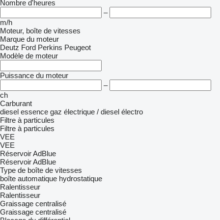
Nombre d'heures
–
m/h
Moteur, boîte de vitesses
Marque du moteur
Deutz
Ford
Perkins
Peugeot
Modèle de moteur
Puissance du moteur
–
ch
Carburant
diesel
essence
gaz
électrique / diesel
électro
Filtre à particules
Filtre à particules
VEE
VEE
Réservoir AdBlue
Réservoir AdBlue
Type de boîte de vitesses
boîte automatique
hydrostatique
Ralentisseur
Ralentisseur
Graissage centralisé
Graissage centralisé