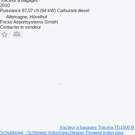
Tracteur à bagages
2010
Puissance
87.07 ch (64 kW)
Carburant
diesel
Allemagne, Hövelhof
Fricke Airportsystems GmbH
Contacter le vendeur
tracteur à bagages Tracma TD1500 B
Schubbügel - Schlepper Industrieschlepper Peugeot Inden pour