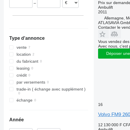
Prix sur demand
–
Ambulift
2011
Allemagne, Mö
ATLASAVIA Gmb
Contacter le ven
Type d'annonce
Vous vendez des 
Avec nous, c'est 
vente
Déposer une
location
du fabricant
leasing
crédit
par versements
trade-in ( échange avec supplément )
échange
16
Volvo FM9 260
Année
12 130 000 F CF
Ambulift