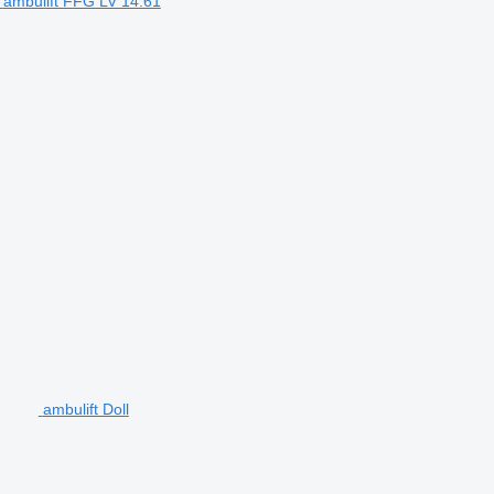
ambulift FFG LV 14.61
ambulift Doll