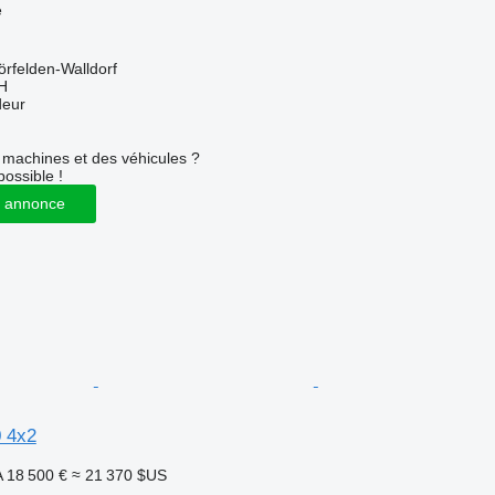
e
rfelden-Walldorf
H
deur
machines et des véhicules ?
possible !
 annonce
 4x2
A
18 500 €
≈ 21 370 $US