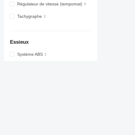
Régulateur de vitesse (tempomat)
Tachygraphe
Essieux
Système ABS
EBS
Suspension
Nombre d'essieux
Configuration de l'essieu
Pas assez de filtres ?
Voir aussi
Proposer une modification