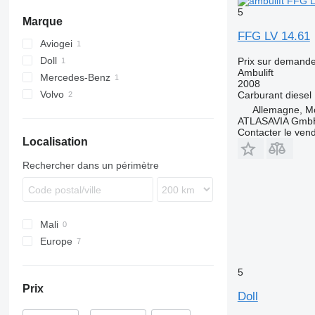
5
Marque
FFG LV 14.61
Aviogei
Doll
Prix sur demand
Ambulift
Mercedes-Benz
2008
Volvo
MB
Carburant
diesel
Allemagne, Mö
FM
ATLASAVIA Gmb
Contacter le ven
Localisation
Rechercher dans un périmètre
Mali
Europe
Allemagne
5
Pays-Bas
Prix
Lituanie
Doll
Belgique