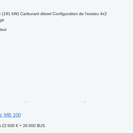
h (191 kW)
Carburant
diesel
Configuration de l'essieu
4x2
ngė
deur
z MB 100
A
22 500 €
≈ 26 000 $US