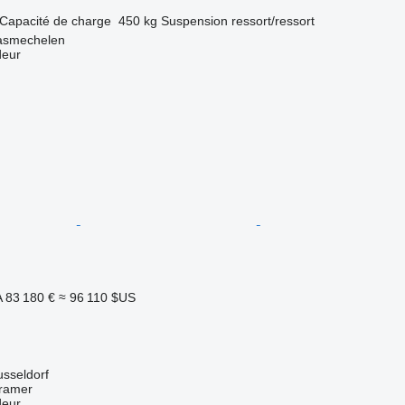
Capacité de charge
450 kg
Suspension
ressort/ressort
asmechelen
deur
A
83 180 €
≈ 96 110 $US
sseldorf
ramer
deur