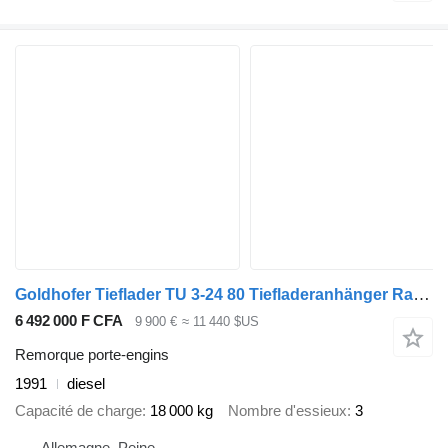
Goldhofer Tieflader TU 3-24 80 Tiefladeranhänger Rampen
6 492 000 F CFA
9 900 €
≈ 11 440 $US
Remorque porte-engins
1991
diesel
Capacité de charge
18 000 kg
Nombre d'essieux
3
Allemagne, Peine