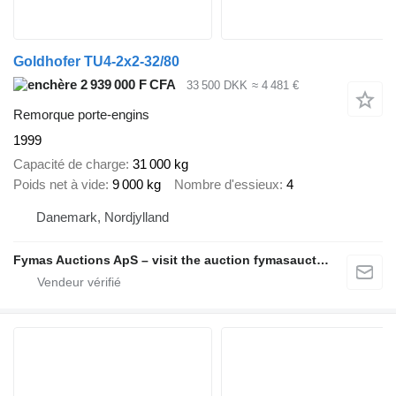
Goldhofer TU4-2x2-32/80
2 939 000 F CFA
33 500 DKK
≈ 4 481 €
Remorque porte-engins
1999
Capacité de charge
31 000 kg
Poids net à vide
9 000 kg
Nombre d'essieux
4
Danemark, Nordjylland
Fymas Auctions ApS – visit the auction fymasauctions.dk