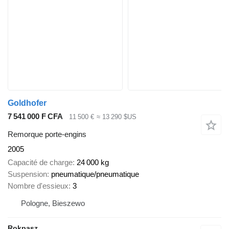
Goldhofer
7 541 000 F CFA
11 500 €
≈ 13 290 $US
Remorque porte-engins
2005
Capacité de charge
24 000 kg
Suspension
pneumatique/pneumatique
Nombre d'essieux
3
Pologne, Bieszewo
Rokpasz