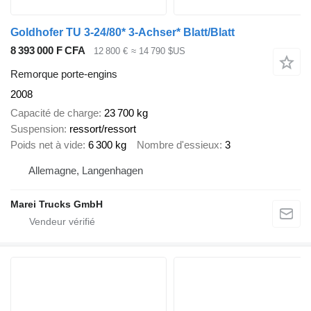
Goldhofer TU 3-24/80* 3-Achser* Blatt/Blatt
8 393 000 F CFA
12 800 €
≈ 14 790 $US
Remorque porte-engins
2008
Capacité de charge
23 700 kg
Suspension
ressort/ressort
Poids net à vide
6 300 kg
Nombre d'essieux
3
Allemagne, Langenhagen
Marei Trucks GmbH