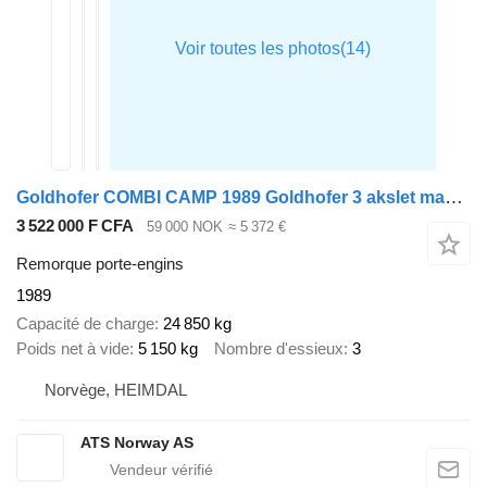
Goldhofer COMBI CAMP 1989 Goldhofer 3 akslet maskinhenger
3 522 000 F CFA
59 000 NOK
≈ 5 372 €
Remorque porte-engins
1989
Capacité de charge
24 850 kg
Poids net à vide
5 150 kg
Nombre d'essieux
3
Norvège, HEIMDAL
ATS Norway AS