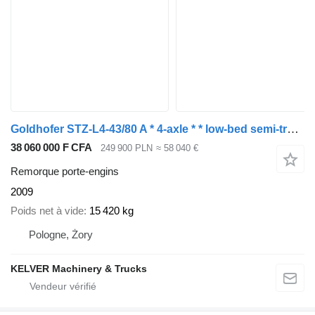
Goldhofer STZ-L4-43/80 A * 4-axle * * low-bed semi-trailer *
38 060 000 F CFA
249 900 PLN
≈ 58 040 €
Remorque porte-engins
2009
Poids net à vide
15 420 kg
Pologne, Żory
KELVER Machinery & Trucks