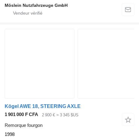
Möslein Nutzfahrzeuge GmbH
Kögel AWE 18, STEERING AXLE
1 901 000 F CFA
2 900 €
≈ 3 345 $US
Remorque fourgon
1998