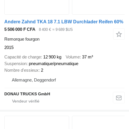
Andere Zahnd TKA 18 7.1 LBW Durchlader Reifen 60%
5 506 000 F CFA
8 400 €
≈ 9 689 $US
Remorque fourgon
2015
Capacité de charge
12 900 kg
Volume
37 m³
Suspension
pneumatique/pneumatique
Nombre d'essieux
2
Allemagne, Deggendorf
DONAU TRUCKS GmbH