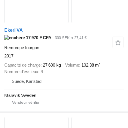
Ekeri VA
17 970 F CFA
300 SEK
≈ 27,41 €
Remorque fourgon
2017
Capacité de charge
27 600 kg
Volume
102,38 m³
Nombre d'essieux
4
Suède, Karlstad
Klaravik Sweden