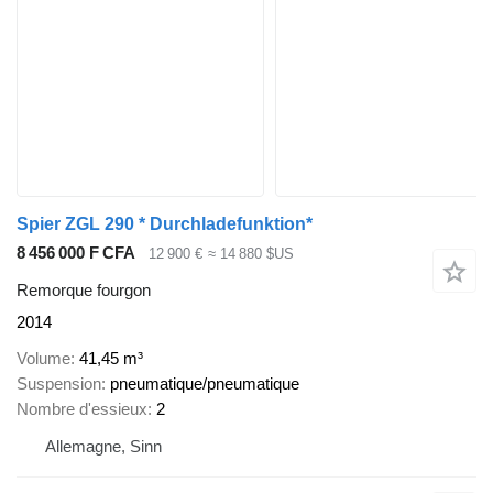
Spier ZGL 290 * Durchladefunktion*
8 456 000 F CFA
12 900 €
≈ 14 880 $US
Remorque fourgon
2014
Volume
41,45 m³
Suspension
pneumatique/pneumatique
Nombre d'essieux
2
Allemagne, Sinn