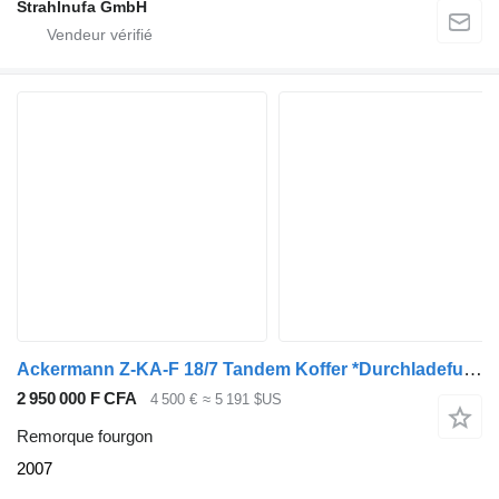
Strahlnufa GmbH
Ackermann Z-KA-F 18/7 Tandem Koffer *Durchladefunktion*
2 950 000 F CFA
4 500 €
≈ 5 191 $US
Remorque fourgon
2007