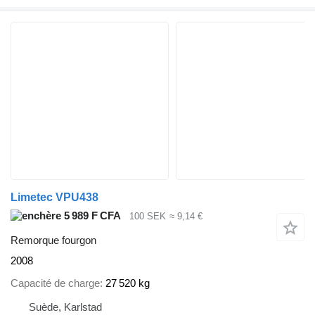
Limetec VPU438
5 989 F CFA
100 SEK
≈ 9,14 €
Remorque fourgon
2008
Capacité de charge
27 520 kg
Suède, Karlstad