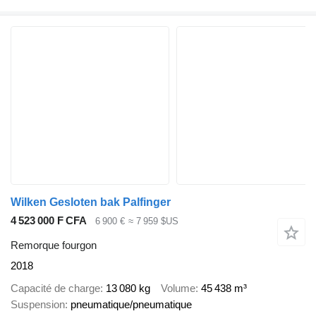
Wilken Gesloten bak Palfinger
4 523 000 F CFA
6 900 €
≈ 7 959 $US
Remorque fourgon
2018
Capacité de charge
13 080 kg
Volume
45 438 m³
Suspension
pneumatique/pneumatique