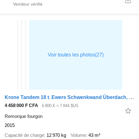
Krone Tandem 18 t. Ewers Schwenkwand Überdach, Hecktüren tiefgekuppel
4 458 000 F CFA
6 800 €
≈ 7 844 $US
Remorque fourgon
2015
Capacité de charge
12 970 kg
Volume
43 m³