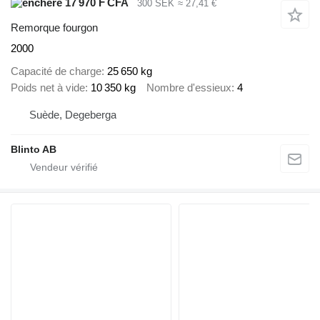
17 970 F CFA
300 SEK
≈ 27,41 €
Remorque fourgon
2000
Capacité de charge
25 650 kg
Poids net à vide
10 350 kg
Nombre d'essieux
4
Suède, Degeberga
Blinto AB