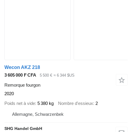
Wecon AKZ 218
3 605 000 F CFA
5 500 €
≈ 6 344 $US
Remorque fourgon
2020
Poids net à vide
5 380 kg
Nombre d'essieux
2
Allemagne, Schwarzenbek
SHG Handel GmbH