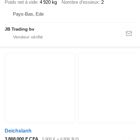
Poids net à vide
4 920 kg
Nombre d'essieux
2
Pays-Bas, Ede
JB Trading bv
Deichslanh
3 868 000 F CFA
5 900 €
≈ 6 806 $US