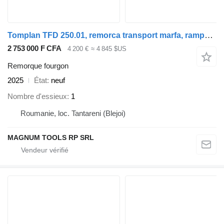
Tomplan TFD 250.01, remorca transport marfa, rampa spate
2 753 000 F CFA
4 200 €
≈ 4 845 $US
Remorque fourgon
2025
État
neuf
Nombre d'essieux
1
Roumanie, loc. Tantareni (Blejoi)
MAGNUM TOOLS RP SRL