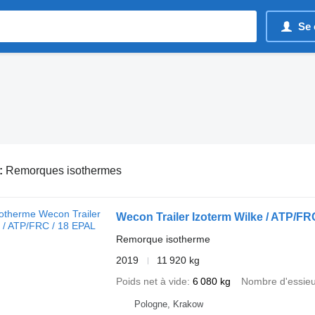
Se 
:
Remorques isothermes
Wecon Trailer Izoterm Wilke / ATP/FR
Remorque isotherme
2019
11 920 kg
Poids net à vide
6 080 kg
Nombre d'essie
Pologne, Krakow