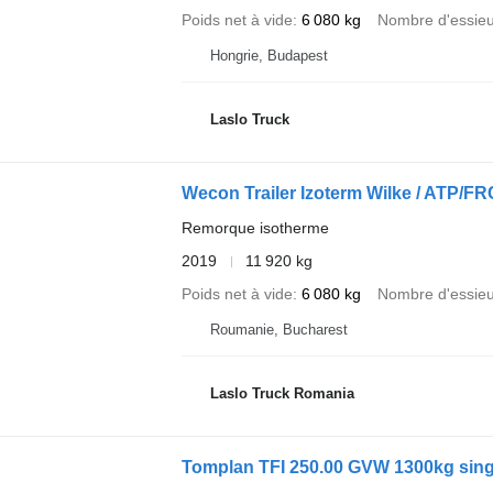
Poids net à vide
6 080 kg
Nombre d'essie
Hongrie, Budapest
Laslo Truck
Wecon Trailer Izoterm Wilke / ATP/FR
Remorque isotherme
2019
11 920 kg
Poids net à vide
6 080 kg
Nombre d'essie
Roumanie, Bucharest
Laslo Truck Romania
Tomplan TFI 250.00 GVW 1300kg singl