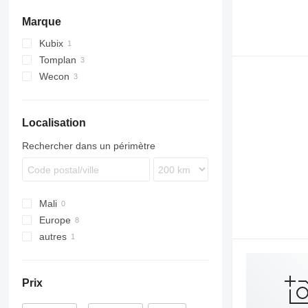
Marque
Kubix
Tomplan
Wecon
Localisation
Rechercher dans un périmètre
Mali
Europe
autres
Pologne
Roumanie
Ukraine
Hongrie
Prix