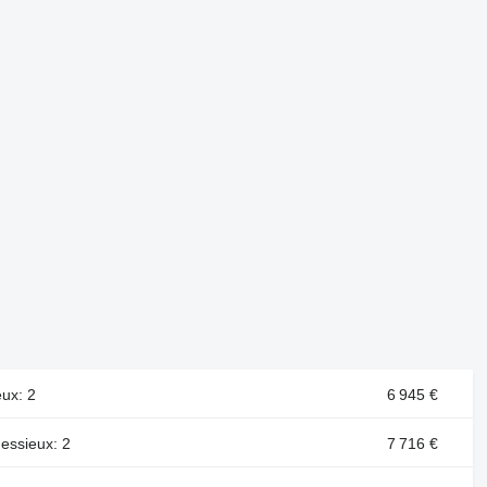
eux: 2
6 945 €
essieux: 2
7 716 €