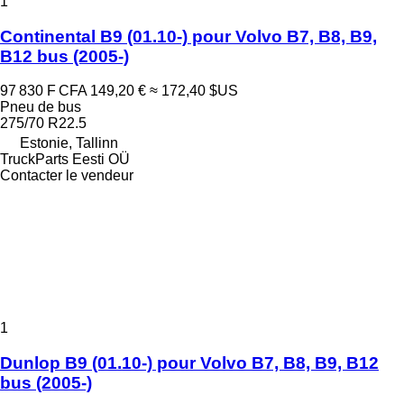
1
Continental B9 (01.10-) pour Volvo B7, B8, B9,
B12 bus (2005-)
97 830 F CFA
149,20 €
≈ 172,40 $US
Pneu de bus
275/70 R22.5
Estonie, Tallinn
TruckParts Eesti OÜ
Contacter le vendeur
1
Dunlop B9 (01.10-) pour Volvo B7, B8, B9, B12
bus (2005-)