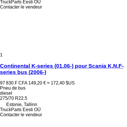
TruckParts Eesti OÜ
Contacter le vendeur
1
Continental K-series (01.06-) pour Scania K,N,F-
series bus (2006-)
97 830 F CFA
149,20 €
≈ 172,40 $US
Pneu de bus
diesel
275/70 R22.5
Estonie, Tallinn
TruckParts Eesti OÜ
Contacter le vendeur