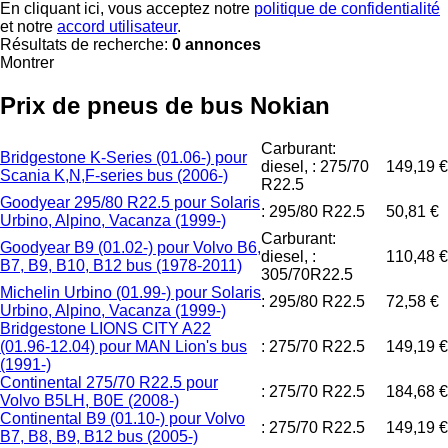
En cliquant ici, vous acceptez notre
politique de confidentialité
et notre
accord utilisateur
.
Résultats de recherche:
0 annonces
Montrer
Prix de pneus de bus Nokian
Carburant:
Bridgestone K-Series (01.06-) pour
diesel, : 275/70
149,19 €
Scania K,N,F-series bus (2006-)
R22.5
Goodyear 295/80 R22.5 pour Solaris
: 295/80 R22.5
50,81 €
Urbino, Alpino, Vacanza (1999-)
Carburant:
Goodyear B9 (01.02-) pour Volvo B6,
diesel, :
110,48 €
B7, B9, B10, B12 bus (1978-2011)
305/70R22.5
Michelin Urbino (01.99-) pour Solaris
: 295/80 R22.5
72,58 €
Urbino, Alpino, Vacanza (1999-)
Bridgestone LIONS CITY A22
(01.96-12.04) pour MAN Lion's bus
: 275/70 R22.5
149,19 €
(1991-)
Continental 275/70 R22.5 pour
: 275/70 R22.5
184,68 €
Volvo B5LH, B0E (2008-)
Continental B9 (01.10-) pour Volvo
: 275/70 R22.5
149,19 €
B7, B8, B9, B12 bus (2005-)