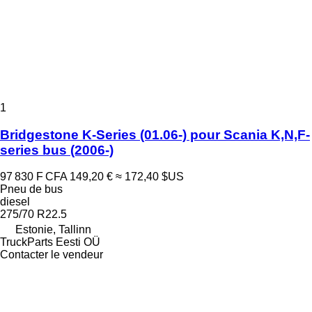
1
Bridgestone K-Series (01.06-) pour Scania K,N,F-
series bus (2006-)
97 830 F CFA
149,20 €
≈ 172,40 $US
Pneu de bus
diesel
275/70 R22.5
Estonie, Tallinn
TruckParts Eesti OÜ
Contacter le vendeur