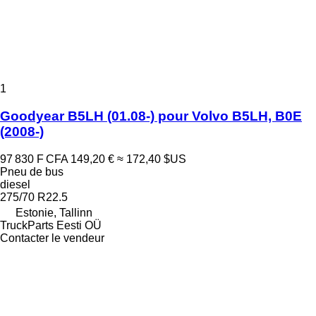
1
Goodyear B5LH (01.08-) pour Volvo B5LH, B0E
(2008-)
97 830 F CFA
149,20 €
≈ 172,40 $US
Pneu de bus
diesel
275/70 R22.5
Estonie, Tallinn
TruckParts Eesti OÜ
Contacter le vendeur