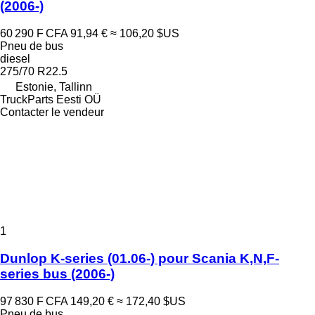
(2006-)
60 290 F CFA
91,94 €
≈ 106,20 $US
Pneu de bus
diesel
275/70 R22.5
Estonie, Tallinn
TruckParts Eesti OÜ
Contacter le vendeur
1
Dunlop K-series (01.06-) pour Scania K,N,F-
series bus (2006-)
97 830 F CFA
149,20 €
≈ 172,40 $US
Pneu de bus