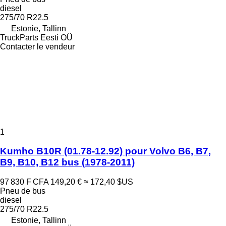
diesel
275/70 R22.5
Estonie, Tallinn
TruckParts Eesti OÜ
Contacter le vendeur
1
Kumho B10R (01.78-12.92) pour Volvo B6, B7,
B9, B10, B12 bus (1978-2011)
97 830 F CFA
149,20 €
≈ 172,40 $US
Pneu de bus
diesel
275/70 R22.5
Estonie, Tallinn