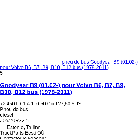
pneu de bus Goodyear B9 (01.02-)
pour Volvo B6, B7, B9, B10, B12 bus (1978-2011)
5
Goodyear B9 (01.02-) pour Volvo B6, B7, B9,
B10, B12 bus (1978-2011)
72 450 F CFA
110,50 €
≈ 127,60 $US
Pneu de bus
diesel
305/70R22.5
Estonie, Tallinn
TruckParts Eesti OÜ
Contacter le vendeur