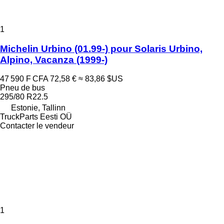
1
Michelin Urbino (01.99-) pour Solaris Urbino,
Alpino, Vacanza (1999-)
47 590 F CFA
72,58 €
≈ 83,86 $US
Pneu de bus
295/80 R22.5
Estonie, Tallinn
TruckParts Eesti OÜ
Contacter le vendeur
1