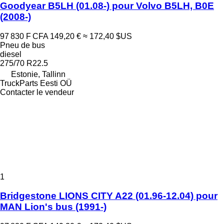
Goodyear B5LH (01.08-) pour Volvo B5LH, B0E
(2008-)
97 830 F CFA
149,20 €
≈ 172,40 $US
Pneu de bus
diesel
275/70 R22.5
Estonie, Tallinn
TruckParts Eesti OÜ
Contacter le vendeur
1
Bridgestone LIONS CITY A22 (01.96-12.04) pour
MAN Lion's bus (1991-)