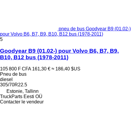
pneu de bus Goodyear B9 (01.02-)
pour Volvo B6, B7, B9, B10, B12 bus (1978-2011)
5
Goodyear B9 (01.02-) pour Volvo B6, B7, B9,
B10, B12 bus (1978-2011)
105 800 F CFA
161,30 €
≈ 186,40 $US
Pneu de bus
diesel
305/70R22.5
Estonie, Tallinn
TruckParts Eesti OÜ
Contacter le vendeur