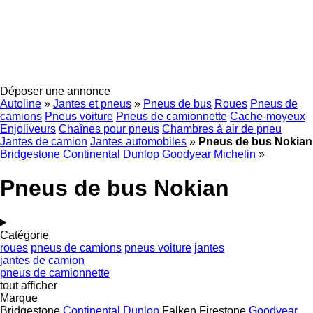
Déposer une annonce
Autoline
»
Jantes et pneus
»
Pneus de bus
Roues
Pneus de
camions
Pneus voiture
Pneus de camionnette
Cache-moyeux
Enjoliveurs
Chaînes pour pneus
Chambres à air de pneu
Jantes de camion
Jantes automobiles
»
Pneus de bus Nokian
Bridgestone
Continental
Dunlop
Goodyear
Michelin
»
Pneus de bus Nokian
Catégorie
roues
pneus de camions
pneus voiture
jantes
jantes de camion
pneus de camionnette
tout afficher
Marque
Bridgestone
Continental
Dunlop
Falken
Firestone
Goodyear