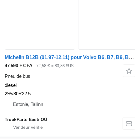
Michelin B12B (01.97-12.11) pour Volvo B6, B7, B9, B10, B12 bus (1978-2011)
47 590 F CFA
72,58 €
≈ 83,86 $US
Pneu de bus
diesel
295/80R22.5
Estonie, Tallinn
TruckParts Eesti OÜ