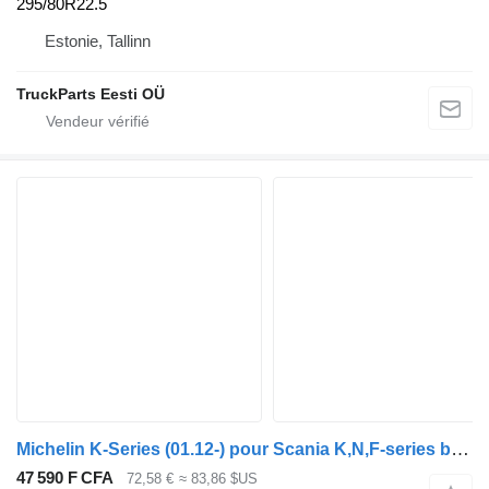
295/80R22.5
Estonie, Tallinn
TruckParts Eesti OÜ
Michelin K-Series (01.12-) pour Scania K,N,F-series bus (2006-)
47 590 F CFA
72,58 €
≈ 83,86 $US