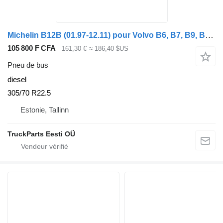
Michelin B12B (01.97-12.11) pour Volvo B6, B7, B9, B10, B12 bus (1978-2011)
105 800 F CFA
161,30 €
≈ 186,40 $US
Pneu de bus
diesel
305/70 R22.5
Estonie, Tallinn
TruckParts Eesti OÜ