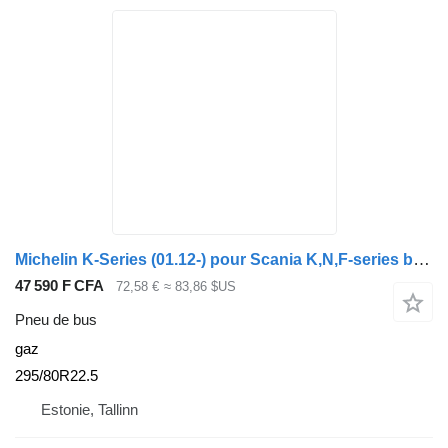
Michelin K-Series (01.12-) pour Scania K,N,F-series bus (2006-)
47 590 F CFA
72,58 €
≈ 83,86 $US
Pneu de bus
gaz
295/80R22.5
Estonie, Tallinn