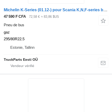
Michelin K-Series (01.12-) pour Scania K,N,F-series bus (2006-)
47 590 F CFA
72,58 €
≈ 83,86 $US
Pneu de bus
gaz
295/80R22.5
Estonie, Tallinn
TruckParts Eesti OÜ