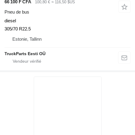
66 100 F CFA
100,80 €
≈ 116,50 $US
Pneu de bus
diesel
305/70 R22.5
Estonie, Tallinn
TruckParts Eesti OÜ