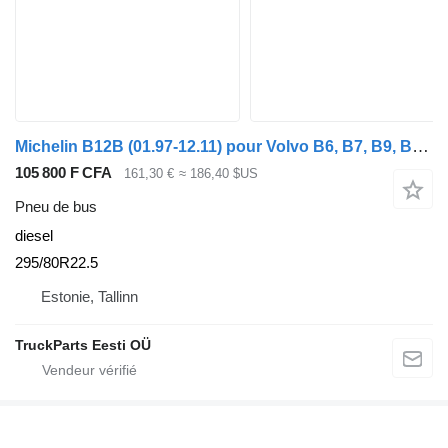
Michelin B12B (01.97-12.11) pour Volvo B6, B7, B9, B10, B12 bus (1978-2011)
105 800 F CFA
161,30 €
≈ 186,40 $US
Pneu de bus
diesel
295/80R22.5
Estonie, Tallinn
TruckParts Eesti OÜ