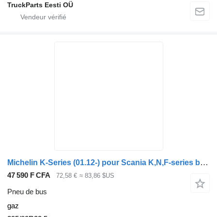
TruckParts Eesti OÜ
Michelin K-Series (01.12-) pour Scania K,N,F-series bus (2006-)
47 590 F CFA
72,58 €
≈ 83,86 $US
Pneu de bus
gaz