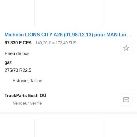
Michelin LIONS CITY A26 (01.98-12.13) pour MAN Lion's bus (1991-)
97 830 F CFA
149,20 €
≈ 172,40 $US
Pneu de bus
gaz
275/70 R22.5
Estonie, Tallinn
TruckParts Eesti OÜ