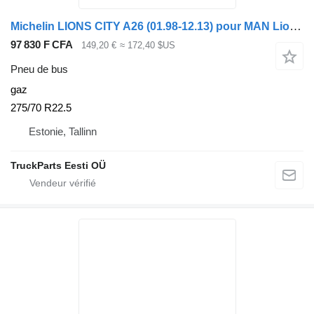
Michelin LIONS CITY A26 (01.98-12.13) pour MAN Lion's bus (1991-)
97 830 F CFA
149,20 €
≈ 172,40 $US
Pneu de bus
gaz
275/70 R22.5
Estonie, Tallinn
TruckParts Eesti OÜ