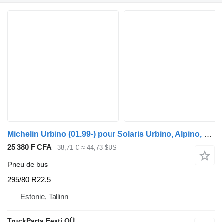
Michelin Urbino (01.99-) pour Solaris Urbino, Alpino, Vacanza (1999-)
25 380 F CFA
38,71 €
≈ 44,73 $US
Pneu de bus
295/80 R22.5
Estonie, Tallinn
TruckParts Eesti OÜ