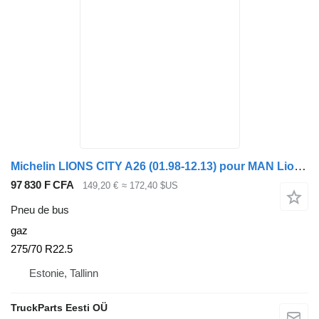
Michelin LIONS CITY A26 (01.98-12.13) pour MAN Lion's bus (1991-)
97 830 F CFA
149,20 €
≈ 172,40 $US
Pneu de bus
gaz
275/70 R22.5
Estonie, Tallinn
TruckParts Eesti OÜ