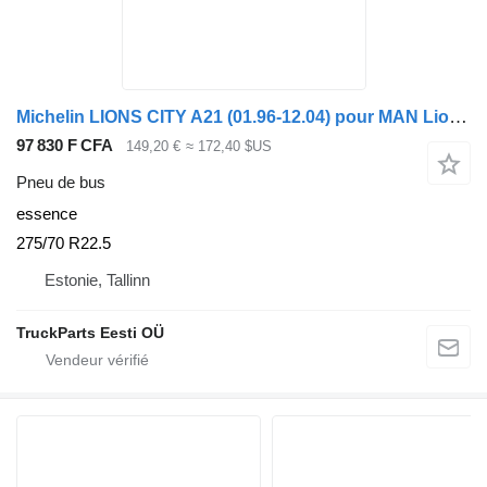
Michelin LIONS CITY A21 (01.96-12.04) pour MAN Lion's bus (1991-)
97 830 F CFA
149,20 €
≈ 172,40 $US
Pneu de bus
essence
275/70 R22.5
Estonie, Tallinn
TruckParts Eesti OÜ