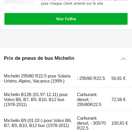
pour chaque client amené sur le site
Voir l'offre
Prix de pneus de bus Michelin
Michelin 295/80 R22.5 pour Solaris
: 295/80 R22.5
50,81 €
Urbino, Alpino, Vacanza (1999-)
Michelin B12B (01.97-12.11) pour
Carburant:
Volvo B6, B7, B9, B10, B12 bus
diesel, :
72,58 €
(1978-2011)
295/80R22.5
Carburant:
Michelin B9 (01.02-) pour Volvo B6,
diesel, : 305/70
100,81 €
B7, B9, B10, B12 bus (1978-2011)
R22.5