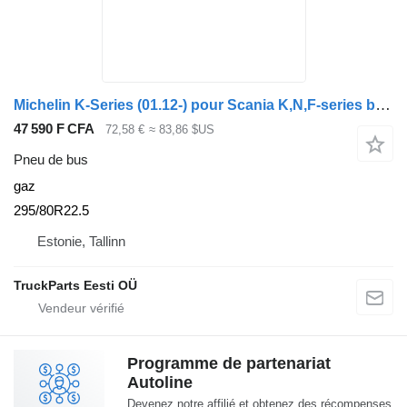
Michelin K-Series (01.12-) pour Scania K,N,F-series bus (2006-)
47 590 F CFA
72,58 €
≈ 83,86 $US
Pneu de bus
gaz
295/80R22.5
Estonie, Tallinn
TruckParts Eesti OÜ
Programme de partenariat
Autoline
Devenez notre affilié et obtenez des récompenses