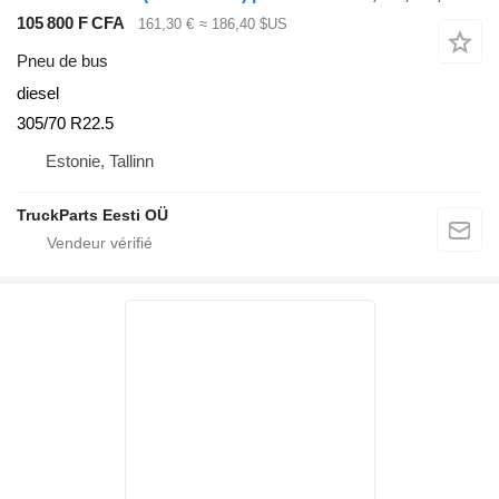
105 800 F CFA
161,30 €
≈ 186,40 $US
Pneu de bus
diesel
305/70 R22.5
Estonie, Tallinn
TruckParts Eesti OÜ