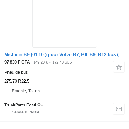
Michelin B9 (01.10-) pour Volvo B7, B8, B9, B12 bus (2005-)
97 830 F CFA
149,20 €
≈ 172,40 $US
Pneu de bus
275/70 R22.5
Estonie, Tallinn
TruckParts Eesti OÜ