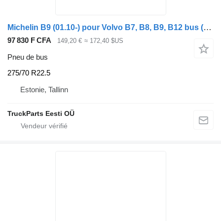
Michelin B9 (01.10-) pour Volvo B7, B8, B9, B12 bus (2005-)
97 830 F CFA
149,20 €
≈ 172,40 $US
Pneu de bus
275/70 R22.5
Estonie, Tallinn
TruckParts Eesti OÜ