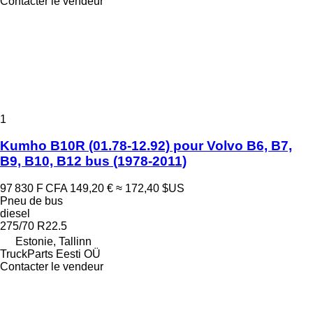
Contacter le vendeur
1
Kumho B10R (01.78-12.92) pour Volvo B6, B7,
B9, B10, B12 bus (1978-2011)
97 830 F CFA
149,20 €
≈ 172,40 $US
Pneu de bus
diesel
275/70 R22.5
Estonie, Tallinn
TruckParts Eesti OÜ
Contacter le vendeur