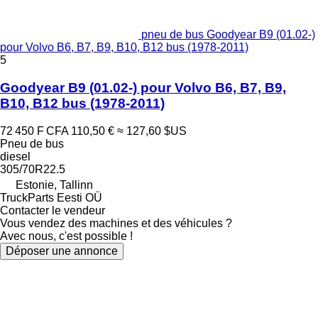
pneu de bus Goodyear B9 (01.02-)
pour Volvo B6, B7, B9, B10, B12 bus (1978-2011)
5
Goodyear B9 (01.02-) pour Volvo B6, B7, B9,
B10, B12 bus (1978-2011)
72 450 F CFA
110,50 €
≈ 127,60 $US
Pneu de bus
diesel
305/70R22.5
Estonie, Tallinn
TruckParts Eesti OÜ
Contacter le vendeur
Vous vendez des machines et des véhicules ?
Avec nous, c'est possible !
Déposer une annonce