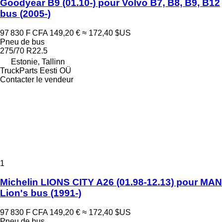
Goodyear B9 (01.10-) pour Volvo B7, B8, B9, B12
bus (2005-)
97 830 F CFA
149,20 €
≈ 172,40 $US
Pneu de bus
275/70 R22.5
Estonie, Tallinn
TruckParts Eesti OÜ
Contacter le vendeur
1
Michelin LIONS CITY A26 (01.98-12.13) pour MAN
Lion's bus (1991-)
97 830 F CFA
149,20 €
≈ 172,40 $US
Pneu de bus