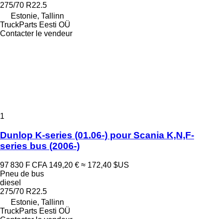
275/70 R22.5
Estonie, Tallinn
TruckParts Eesti OÜ
Contacter le vendeur
1
Dunlop K-series (01.06-) pour Scania K,N,F-
series bus (2006-)
97 830 F CFA
149,20 €
≈ 172,40 $US
Pneu de bus
diesel
275/70 R22.5
Estonie, Tallinn
TruckParts Eesti OÜ