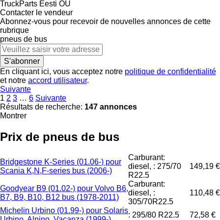
TruckParts Eesti OÜ
Contacter le vendeur
Abonnez-vous pour recevoir de nouvelles annonces de cette
rubrique
pneus de bus
S'abonner
En cliquant ici, vous acceptez notre
politique de confidentialité
et notre
accord utilisateur
.
Suivante
1
2
3
…
6
Suivante
Résultats de recherche:
147 annonces
Montrer
Prix de pneus de bus
Carburant:
Bridgestone K-Series (01.06-) pour
diesel, : 275/70
149,19 €
Scania K,N,F-series bus (2006-)
R22.5
Carburant:
Goodyear B9 (01.02-) pour Volvo B6,
diesel, :
110,48 €
B7, B9, B10, B12 bus (1978-2011)
305/70R22.5
Michelin Urbino (01.99-) pour Solaris
: 295/80 R22.5
72,58 €
Urbino, Alpino, Vacanza (1999-)