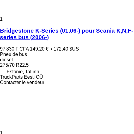
1
Bridgestone K-Series (01.06-) pour Scania K,N,F-
series bus (2006-)
97 830 F CFA
149,20 €
≈ 172,40 $US
Pneu de bus
diesel
275/70 R22.5
Estonie, Tallinn
TruckParts Eesti OÜ
Contacter le vendeur
1