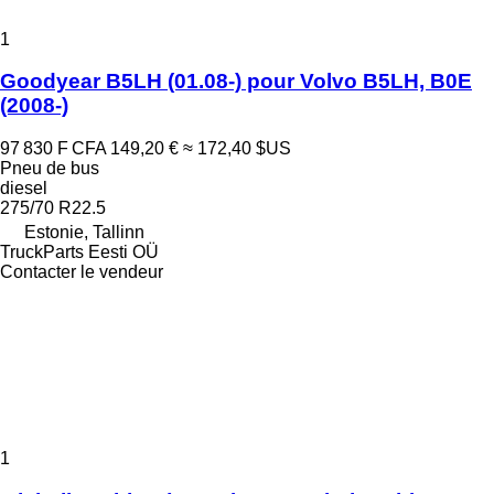
1
Goodyear B5LH (01.08-) pour Volvo B5LH, B0E
(2008-)
97 830 F CFA
149,20 €
≈ 172,40 $US
Pneu de bus
diesel
275/70 R22.5
Estonie, Tallinn
TruckParts Eesti OÜ
Contacter le vendeur
1