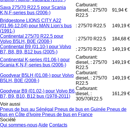
Carburant:
Sava 275/70 R22.5 pour Scania
diesel, : 275/70
91,94 €
K,N,F-series bus (2006-)
R22.5
Bridgestone LIONS CITY A22
(01.96-12.04) pour MAN Lion's bus
: 275/70 R22.5
149,19 €
(1991-)
Continental 275/70 R22.5 pour
: 275/70 R22.5
184,68 €
Volvo B5LH, B0E (2008-)
Continental B9 (01.10-) pour Volvo
: 275/70 R22.5
149,19 €
B7, B8, B9, B12 bus (2005-)
Carburant:
Continental K-series (01.06-) pour
diesel, : 275/70
149,19 €
Scania K,N,F-series bus (2006-)
R22.5
Carburant:
Goodyear B5LH (01.08-) pour Volvo
diesel, : 275/70
149,19 €
B5LH, B0E (2008-)
R22.5
Carburant:
Goodyear B9 (01.02-) pour Volvo B6,
diesel, :
161,29 €
B7, B9, B10, B12 bus (1978-2011)
305/70R22.5
Voir aussi
Pneus de bus au Sénégal
Pneus de bus en Guinée
Pneus de
bus en Côte d'Ivoire
Pneus de bus en France
Société
Qui sommes-nous
Aide
Contacts