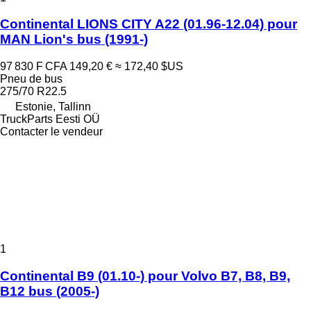
Continental LIONS CITY A22 (01.96-12.04) pour
MAN Lion's bus (1991-)
97 830 F CFA
149,20 €
≈ 172,40 $US
Pneu de bus
275/70 R22.5
Estonie, Tallinn
TruckParts Eesti OÜ
Contacter le vendeur
1
Continental B9 (01.10-) pour Volvo B7, B8, B9,
B12 bus (2005-)