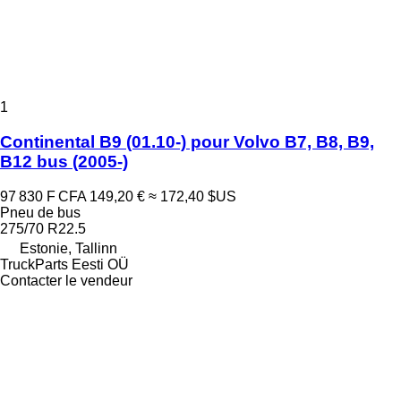
1
Continental B9 (01.10-) pour Volvo B7, B8, B9,
B12 bus (2005-)
97 830 F CFA
149,20 €
≈ 172,40 $US
Pneu de bus
275/70 R22.5
Estonie, Tallinn
TruckParts Eesti OÜ
Contacter le vendeur