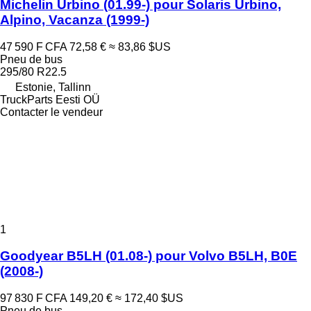
Michelin Urbino (01.99-) pour Solaris Urbino,
Alpino, Vacanza (1999-)
47 590 F CFA
72,58 €
≈ 83,86 $US
Pneu de bus
295/80 R22.5
Estonie, Tallinn
TruckParts Eesti OÜ
Contacter le vendeur
1
Goodyear B5LH (01.08-) pour Volvo B5LH, B0E
(2008-)
97 830 F CFA
149,20 €
≈ 172,40 $US
Pneu de bus