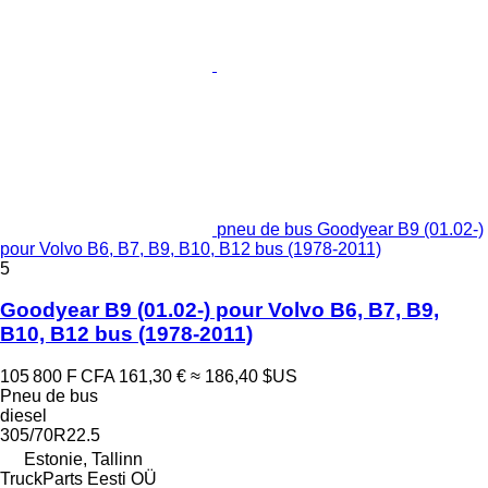
pneu de bus Goodyear B9 (01.02-)
pour Volvo B6, B7, B9, B10, B12 bus (1978-2011)
5
Goodyear B9 (01.02-) pour Volvo B6, B7, B9,
B10, B12 bus (1978-2011)
105 800 F CFA
161,30 €
≈ 186,40 $US
Pneu de bus
diesel
305/70R22.5
Estonie, Tallinn
TruckParts Eesti OÜ