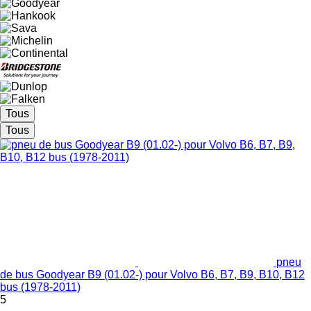
Tous
Tous
pneu
de bus Goodyear B9 (01.02-) pour Volvo B6, B7, B9, B10, B12
bus (1978-2011)
5