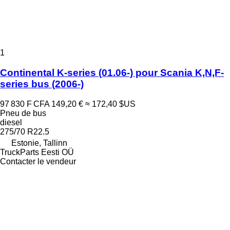
1
Continental K-series (01.06-) pour Scania K,N,F-
series bus (2006-)
97 830 F CFA
149,20 €
≈ 172,40 $US
Pneu de bus
diesel
275/70 R22.5
Estonie, Tallinn
TruckParts Eesti OÜ
Contacter le vendeur