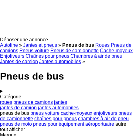
Déposer une annonce
Autoline
»
Jantes et pneus
»
Pneus de bus
Roues
Pneus de
camions
Pneus voiture
Pneus de camionnette
Cache-moyeux
Enjoliveurs
Chaînes pour pneus
Chambres à air de pneu
Jantes de camion
Jantes automobiles
»
Pneus de bus
Catégorie
roues
pneus de camions
jantes
jantes de camion
jantes automobiles
pneus de bus
pneus voiture
cache-moyeux
enjoliveurs
pneus
de camionnette
chaînes pour pneus
chambres à air de pneu
pneus de moto
pneus pour équipement aéroportuaire
autre
tout afficher
Marque