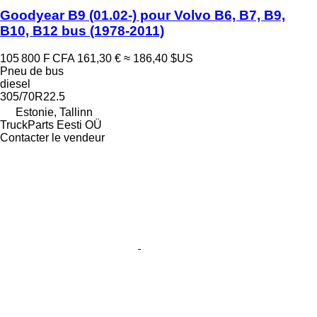
Goodyear B9 (01.02-) pour Volvo B6, B7, B9,
B10, B12 bus (1978-2011)
105 800 F CFA
161,30 €
≈ 186,40 $US
Pneu de bus
diesel
305/70R22.5
Estonie, Tallinn
TruckParts Eesti OÜ
Contacter le vendeur