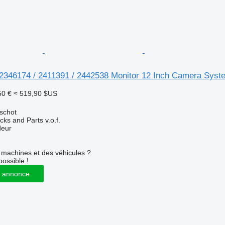
2346174 / 2411391 / 2442538 Monitor 12 Inch Camera Syst
50 €
≈ 519,90 $US
schot
ks and Parts v.o.f.
deur
machines et des véhicules ?
possible !
 annonce