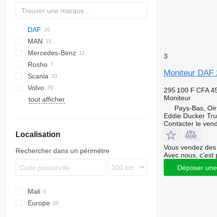
DAF
MAN
CF
S-Way
Mercedes-Benz
XD
A-series
3
Rosho
XF
TGS
Actros
Moniteur DAF 
Scania
XG
TGX
Atego
Volvo
Econic
XG+
295 100 F CFA
4
Moniteur
tout afficher
FH
Pays-Bas, Oir
FM
Eddie Ducker Truc
FMX
Contacter le ven
Localisation
VNL
Vous vendez des 
Rechercher dans un périmètre
Avec nous, c'est 
Déposer une
Mali
Europe
Pays-Bas