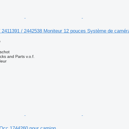
 2411391 / 2442538 Moniteur 12 pouces Système de camér
e
schot
ks and Parts v.o.f.
deur
Occ 1744260 pour camion