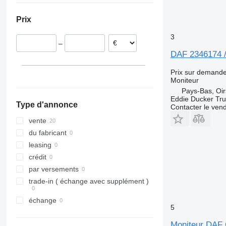
Belgique
Prix
3
–
DAF 2346174 /
Prix sur demand
Moniteur
Pays-Bas, Oir
Eddie Ducker Truc
Type d'annonce
Contacter le ven
vente
du fabricant
leasing
crédit
par versements
trade-in ( échange avec supplément )
échange
5
Moniteur DAF 