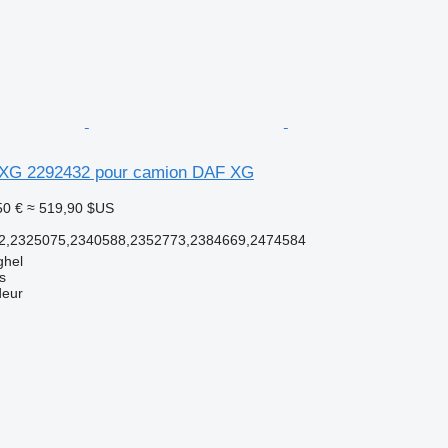
 XG 2292432 pour camion DAF XG
50 €
≈ 519,90 $US
2,2325075,2340588,2352773,2384669,2474584
ghel
s
deur