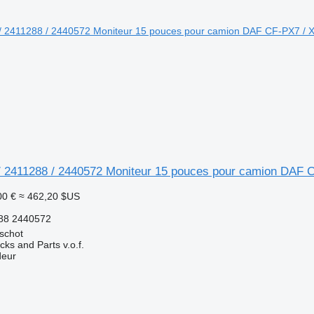
 2411288 / 2440572 Moniteur 15 pouces pour camion DAF C
00 €
≈ 462,20 $US
88 2440572
schot
ks and Parts v.o.f.
deur