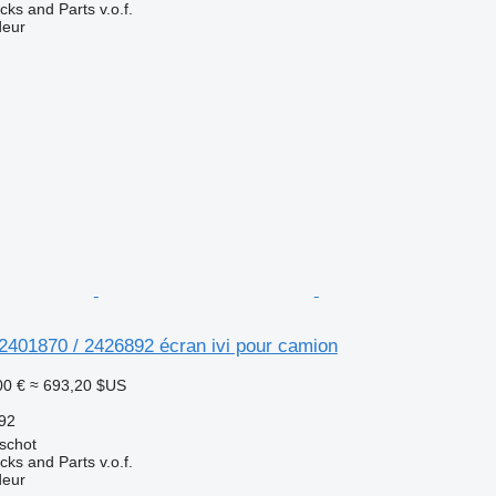
ks and Parts v.o.f.
deur
2401870 / 2426892 écran ivi pour camion
00 €
≈ 693,20 $US
92
schot
ks and Parts v.o.f.
deur