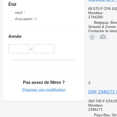
État
65 570 F CFA
10
neuf
Moniteur
1744260
d'occasion
Belgique, Bre
Smeets & Zonen 
Contacter le ven
Année
–
Pas assez de filtres ?
3
Proposer une modification
DAF 2346171 /
360 700 F CFA
5
Moniteur
2346171
Pays-Bas, Oir