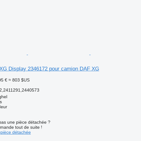
 XG Display 2346172 pour camion DAF XG
95 €
≈ 803 $US
2,2411291,2440573
ghel
s
deur
pas une pièce détachée ?
mande tout de suite !
pièce détachée