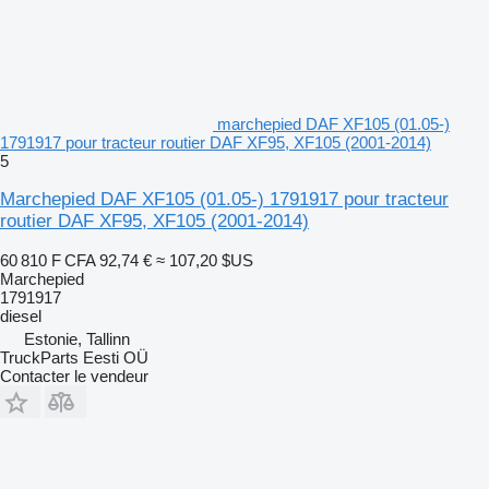
marchepied DAF XF105 (01.05-)
1791917 pour tracteur routier DAF XF95, XF105 (2001-2014)
5
Marchepied DAF XF105 (01.05-) 1791917 pour tracteur
routier DAF XF95, XF105 (2001-2014)
60 810 F CFA
92,74 €
≈ 107,20 $US
Marchepied
1791917
diesel
Estonie, Tallinn
TruckParts Eesti OÜ
Contacter le vendeur