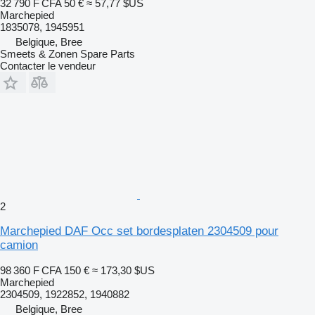
32 790 F CFA
50 €
≈ 57,77 $US
Marchepied
1835078, 1945951
Belgique, Bree
Smeets & Zonen Spare Parts
Contacter le vendeur
2
Marchepied DAF Occ set bordesplaten 2304509 pour
camion
98 360 F CFA
150 €
≈ 173,30 $US
Marchepied
2304509, 1922852, 1940882
Belgique, Bree