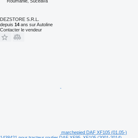
Roumanie, Suceava
DEZSTORE S.R.L.
depuis
14
ans sur Autoline
Contacter le vendeur
marchepied DAF XF105 (01.05-)
1438421 pour tracteur routier DAF XF95, XF105 (2001-2014)