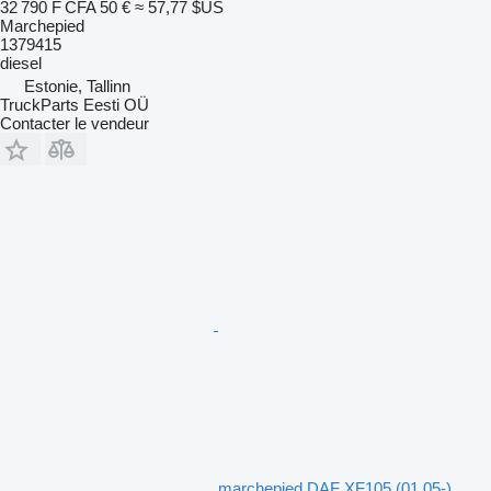
32 790 F CFA
50 €
≈ 57,77 $US
Marchepied
1379415
diesel
Estonie, Tallinn
TruckParts Eesti OÜ
Contacter le vendeur
marchepied DAF XF105 (01.05-)