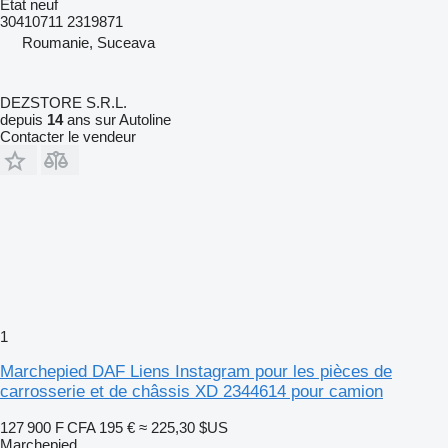
État
neuf
30410711 2319871
Roumanie, Suceava
DEZSTORE S.R.L.
depuis
14
ans sur Autoline
Contacter le vendeur
1
Marchepied DAF Liens Instagram pour les pièces de
carrosserie et de châssis XD 2344614 pour camion
127 900 F CFA
195 €
≈ 225,30 $US
Marchepied