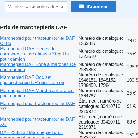
S'abonner
Prix de marchepieds DAF
Marchepied pour tracteur routier DAF
Numéro de catalogue:
79 €
CF85
1363817
Marchepied DAF Pièces de
Numéro de catalogue:
carrosserie et de châssis Step-Up
75 €
1322610
pour camion
Marchepied DAF Boîte à marches Re
Numéro de catalogue:
125 €
pour camion
2289863
Numéro de catalogue:
Marchepied DAF Occ set
1948151, 1948152,
100 €
opstapsteunen L/R pour camion
1798459, 17984
Marchepied DAF Marche à marches
Numéro de catalogue:
25 €
pour camion
1994787
État: neuf, numéro de
Marchepied pour tracteur routier DAF
catalogue: 30410710
91 €
XG
2319872
État: neuf, numéro de
Marchepied pour tracteur routier DAF
catalogue: 30410711
88 €
XG
2319871
DAF 2232138 Marchepied droit
Numéro de catalogue:
150 €
comme neuf pour camion
2232138