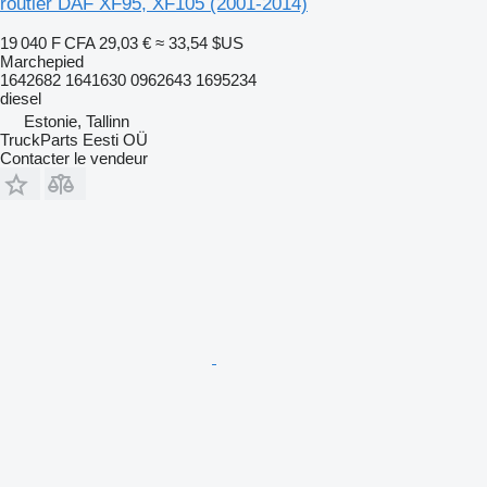
routier DAF XF95, XF105 (2001-2014)
19 040 F CFA
29,03 €
≈ 33,54 $US
Marchepied
1642682 1641630 0962643 1695234
diesel
Estonie, Tallinn
TruckParts Eesti OÜ
Contacter le vendeur