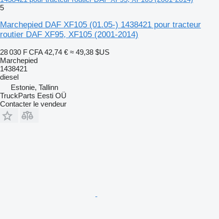
5
Marchepied DAF XF105 (01.05-) 1438421 pour tracteur
routier DAF XF95, XF105 (2001-2014)
28 030 F CFA
42,74 €
≈ 49,38 $US
Marchepied
1438421
diesel
Estonie, Tallinn
TruckParts Eesti OÜ
Contacter le vendeur