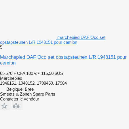
marchepied DAF Occ set
opstapsteunen L/R 1948151 pour camion
5
Marchepied DAF Occ set opstapsteunen L/R 1948151 pour
camion
65 570 F CFA
100 €
≈ 115,50 $US
Marchepied
1948151, 1948152, 1798459, 17984
Belgique, Bree
Smeets & Zonen Spare Parts
Contacter le vendeur