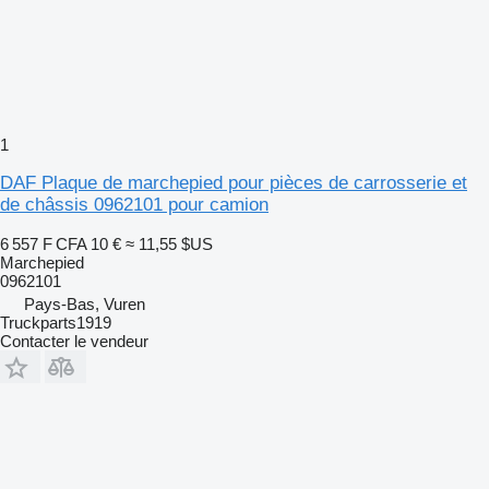
1
DAF Plaque de marchepied pour pièces de carrosserie et
de châssis 0962101 pour camion
6 557 F CFA
10 €
≈ 11,55 $US
Marchepied
0962101
Pays-Bas, Vuren
Truckparts1919
Contacter le vendeur