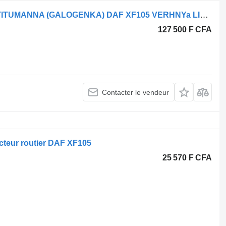
Phare antibrouillard DAF FARA PROTITUMANNA (GALOGENKA) DAF XF105 VERHNYa LIV. 1784822 pour tracteur routier DAF XF105
127 500 F CFA
Contacter le vendeur
acteur routier DAF XF105
25 570 F CFA