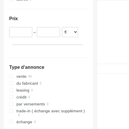
Roumanie
Ukraine
Pays-Bas
Prix
Pologne
Portugal
–
Espagne
Type d'annonce
vente
du fabricant
leasing
crédit
par versements
trade-in ( échange avec supplément )
échange