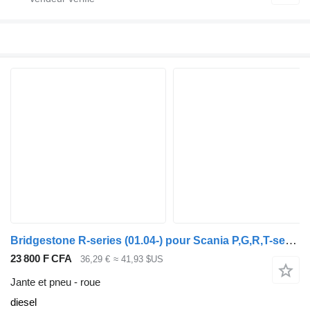
Bridgestone R-series (01.04-) pour Scania P,G,R,T-series (2004-2017)
23 800 F CFA
36,29 €
≈ 41,93 $US
Jante et pneu - roue
diesel