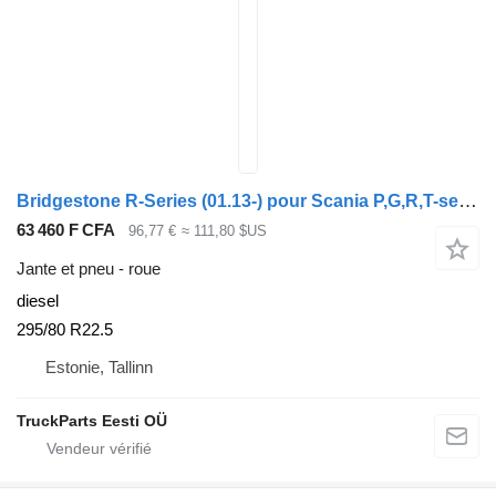
Bridgestone R-Series (01.13-) pour Scania P,G,R,T-series (2004-2017)
63 460 F CFA
96,77 €
≈ 111,80 $US
Jante et pneu - roue
diesel
295/80 R22.5
Estonie, Tallinn
TruckParts Eesti OÜ