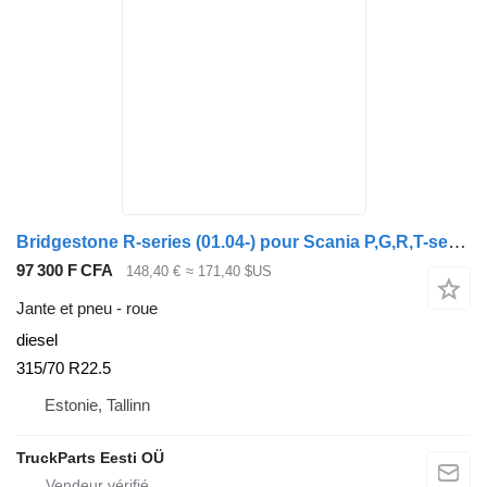
Bridgestone R-series (01.04-) pour Scania P,G,R,T-series (2004-2017)
97 300 F CFA
148,40 €
≈ 171,40 $US
Jante et pneu - roue
diesel
315/70 R22.5
Estonie, Tallinn
TruckParts Eesti OÜ