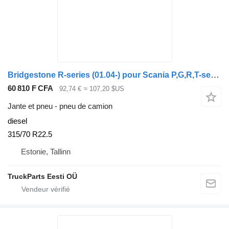
Bridgestone R-series (01.04-) pour Scania P,G,R,T-series (2004-2017)
60 810 F CFA
92,74 €
≈ 107,20 $US
Jante et pneu - pneu de camion
diesel
315/70 R22.5
Estonie, Tallinn
TruckParts Eesti OÜ