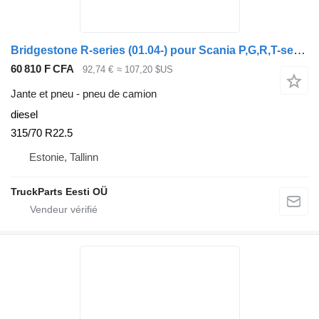
Bridgestone R-series (01.04-) pour Scania P,G,R,T-series (2004-2017)
60 810 F CFA
92,74 €
≈ 107,20 $US
Jante et pneu - pneu de camion
diesel
315/70 R22.5
Estonie, Tallinn
TruckParts Eesti OÜ