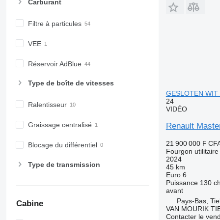
Carburant
Filtre à particules
VEE
Réservoir AdBlue
Type de boîte de vitesses
GESLOTEN WIT -
24
Ralentisseur
VIDÉO
Graissage centralisé
Renault Mast
21 900 000 F CF
Blocage du différentiel
Fourgon utilitaire
2024
Type de transmission
45 km
Euro 6
Puissance
130 c
avant
Pays-Bas, Tie
Cabine
VAN MOURIK TIE
Contacter le ven