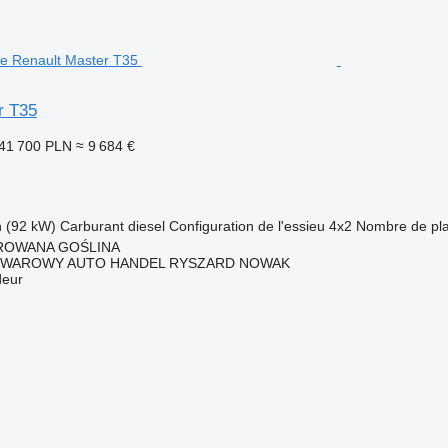
r T35
41 700 PLN
≈ 9 684 €
h (92 kW)
Carburant
diesel
Configuration de l'essieu
4x2
Nombre de pl
UROWANA GOŚLINA
WAROWY AUTO HANDEL RYSZARD NOWAK
deur