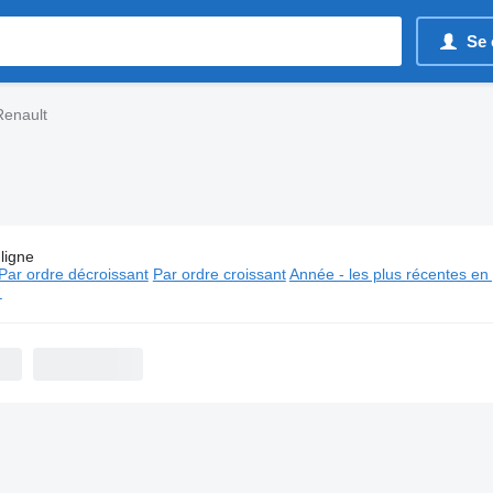
Se 
Renault
ligne
es:
Fourgons utilitaires Renault
Par ordre décroissant
Par ordre croissant
Année - les plus récentes en
⬈