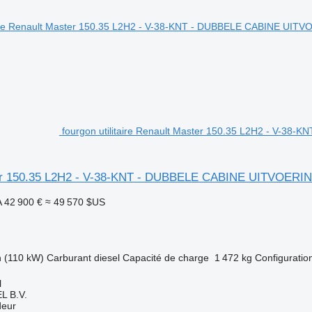
fourgon utilitaire Renault Master 150.35 L2H2 - V-38
er 150.35 L2H2 - V-38-KNT - DUBBELE CABINE UITVOERIN
A
42 900 €
≈ 49 570 $US
h (110 kW)
Carburant
diesel
Capacité de charge
1 472 kg
Configuration
l
L B.V.
deur