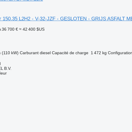
er 150.35 L2H2 - V-32-JZF - GESLOTEN - GRIJS ASFALT 
A
36 700 €
≈ 42 400 $US
h (110 kW)
Carburant
diesel
Capacité de charge
1 472 kg
Configuration
l
L B.V.
deur