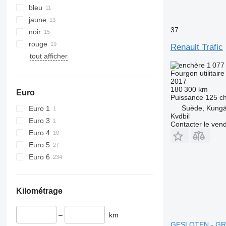
bleu
jaune
37
noir
rouge
Renault Trafic
tout afficher
1 077
Fourgon utilitaire
2017
180 300 km
Euro
Puissance
125 c
Suède, Kungä
Euro 1
Kvdbil
Euro 3
Contacter le ven
Euro 4
Euro 5
Euro 6
Kilométrage
–
km
GESLOTEN - GR