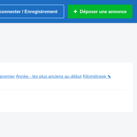
connecter / Enregistrement
Déposer une annonce
 premier
Année - les plus anciens au début
Kilométrage ⬊