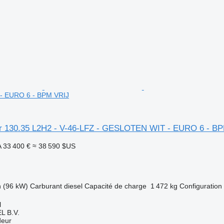
 EURO 6 - BPM VRIJ
er 130.35 L2H2 - V-46-LFZ - GESLOTEN WIT - EURO 6 - B
A
33 400 €
≈ 38 590 $US
h (96 kW)
Carburant
diesel
Capacité de charge
1 472 kg
Configuration 
l
L B.V.
deur