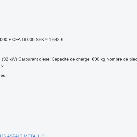
 000 F CFA
18 000 SEK
≈ 1 642 €
h (92 kW)
Carburant
diesel
Capacité de charge
890 kg
Nombre de pla
lv
deur
IJS ASFALT METALLIC