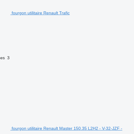
fourgon utilitaire Renault Trafic
ces
3
fourgon utilitaire Renault Master 150.35 L2H2 - V-32-JZF -