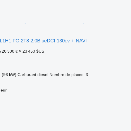
c L1H1 FG 2T8 2.0BlueDCI 130cv + NAVI
A
20 300 €
≈ 23 450 $US
h (96 kW)
Carburant
diesel
Nombre de places
3
deur