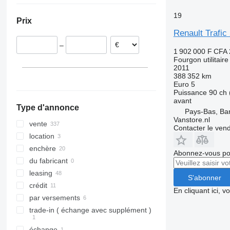
Allemagne
Uruguay
19
Prix
Pologne
Renault Trafic
Belgique
–
République tchèque
1 902 000 F CFA
Fourgon utilitaire
Italie
2011
France
388 352 km
Euro 5
tout afficher
Puissance
90 ch 
avant
Type d'annonce
Pays-Bas, Ba
Vanstore.nl
vente
Contacter le ven
location
enchère
Abonnez-vous pou
du fabricant
leasing
S'abonner
crédit
En cliquant ici, 
par versements
trade-in ( échange avec supplément )
échange