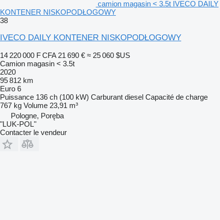
camion magasin < 3.5t IVECO DAILY
KONTENER NISKOPODŁOGOWY
38
IVECO DAILY KONTENER NISKOPODŁOGOWY
14 220 000 F CFA
21 690 €
≈ 25 060 $US
Camion magasin < 3.5t
2020
95 812 km
Euro 6
Puissance
136 ch (100 kW)
Carburant
diesel
Capacité de charge
767 kg
Volume
23,91 m³
Pologne, Poręba
"LUK-POL"
Contacter le vendeur