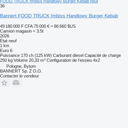
FOOD TRUCK Imbiss Handlowy Burger Kebab neuf
36
Bannert FOOD TRUCK Imbiss Handlowy Burger Kebab
49 180 000 F CFA
75 000 €
≈ 86 660 $US
Camion magasin < 3.5t
2026
État
neuf
1 km
Euro 6
Puissance
170 ch (125 kW)
Carburant
diesel
Capacité de charge
250 kg
Volume
20,33 m³
Configuration de l'essieu
4x2
Pologne, Bytom
BANNERT Sp. Z O.O.
Contacter le vendeur