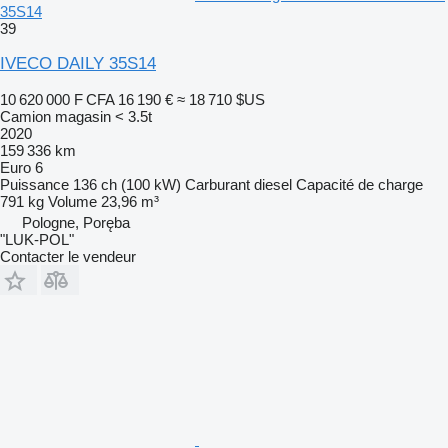
35S14
39
IVECO DAILY 35S14
10 620 000 F CFA
16 190 €
≈ 18 710 $US
Camion magasin < 3.5t
2020
159 336 km
Euro 6
Puissance
136 ch (100 kW)
Carburant
diesel
Capacité de charge
791 kg
Volume
23,96 m³
Pologne, Poręba
"LUK-POL"
Contacter le vendeur