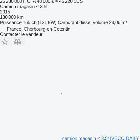
26 230 000 F CFA
40 000 €
≈ 46 220 $US
Camion magasin < 3.5t
2015
130 000 km
Puissance
165 ch (121 kW)
Carburant
diesel
Volume
29,06 m³
France, Cherbourg-en-Cotentin
Contacter le vendeur
camion magasin < 3.5t IVECO DAILY