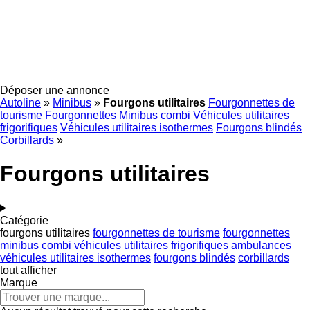
Déposer une annonce
Autoline
»
Minibus
»
Fourgons utilitaires
Fourgonnettes de
tourisme
Fourgonnettes
Minibus combi
Véhicules utilitaires
frigorifiques
Véhicules utilitaires isothermes
Fourgons blindés
Corbillards
»
Fourgons utilitaires
Catégorie
fourgons utilitaires
fourgonnettes de tourisme
fourgonnettes
minibus combi
véhicules utilitaires frigorifiques
ambulances
véhicules utilitaires isothermes
fourgons blindés
corbillards
tout afficher
Marque