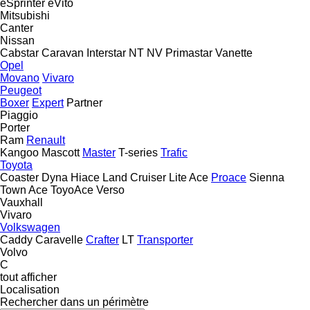
eSprinter
eVito
Mitsubishi
Canter
Nissan
Cabstar
Caravan
Interstar
NT
NV
Primastar
Vanette
Opel
Movano
Vivaro
Peugeot
Boxer
Expert
Partner
Piaggio
Porter
Ram
Renault
Kangoo
Mascott
Master
T-series
Trafic
Toyota
Coaster
Dyna
Hiace
Land Cruiser
Lite Ace
Proace
Sienna
Town Ace
ToyoAce
Verso
Vauxhall
Vivaro
Volkswagen
Caddy
Caravelle
Crafter
LT
Transporter
Volvo
C
tout afficher
Localisation
Rechercher dans un périmètre