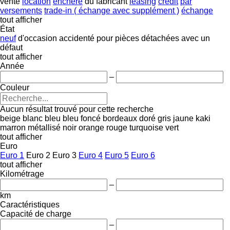
vente
location
enchère
du fabricant
leasing
crédit
par
versements
trade-in ( échange avec supplément )
échange
tout afficher
État
neuf
d'occasion
accidenté
pour pièces détachées
avec un
défaut
tout afficher
Année
–
Couleur
Aucun résultat trouvé pour cette recherche
beige
blanc
bleu
bleu foncé
bordeaux
doré
gris
jaune
kaki
marron
métallisé
noir
orange
rouge
turquoise
vert
tout afficher
Euro
Euro 1
Euro 2
Euro 3
Euro 4
Euro 5
Euro 6
tout afficher
Kilométrage
–
km
Caractéristiques
Capacité de charge
–