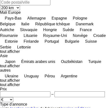
Mali
Europe
Pays-Bas
Allemagne
Espagne
Pologne
Belgique
Italie
République tchèque
Danemark
Autriche
Slovaquie
Hongrie
Suède
France
Roumanie
Lituanie
Royaume-Uni
Norvège
Croatie
Estonie
Finlande
Portugal
Bulgarie
Suisse
Serbie
Lettonie
tout afficher
Asie
Japon
Émirats arabes unis
Ouzbékistan
Turquie
tout afficher
autres
Ukraine
Uruguay
Pérou
Argentine
tout afficher
tout afficher
Prix
–
Type d'annonce