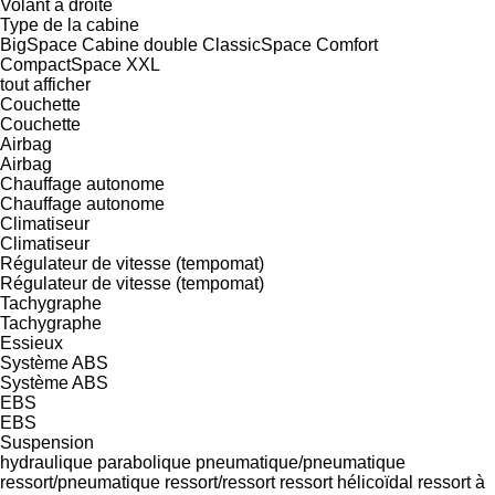
Volant à droite
Type de la cabine
BigSpace
Cabine double
ClassicSpace
Comfort
CompactSpace
XXL
tout afficher
Couchette
Couchette
Airbag
Airbag
Chauffage autonome
Chauffage autonome
Climatiseur
Climatiseur
Régulateur de vitesse (tempomat)
Régulateur de vitesse (tempomat)
Tachygraphe
Tachygraphe
Essieux
Système ABS
Système ABS
EBS
EBS
Suspension
hydraulique
parabolique
pneumatique/pneumatique
ressort/pneumatique
ressort/ressort
ressort hélicoïdal
ressort à