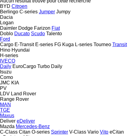
Aucun résultat trouvé pour cette recherche
BYD
Citroen
Berlingo
C-series
Jumper
Jumpy
Dacia
Logan
Daimler
Dodge
Farizon
Fiat
Doblo
Ducato
Scudo
Talento
Ford
Cargo
E-Transit
E-series
FG
Kuga
L-series
Tourneo
Transit
Hino
Hyundai
H-series
IVECO
Daily
EuroCargo
Turbo Daily
Isuzu
Como
JMC
KIA
PV
LDV
Land Rover
Range Rover
MAN
TGE
Maxus
Deliver
eDeliver
Mazda
Mercedes-Benz
C-Class
Citan
O-series
Sprinter
V-Class
Vario
Vito
eCitan