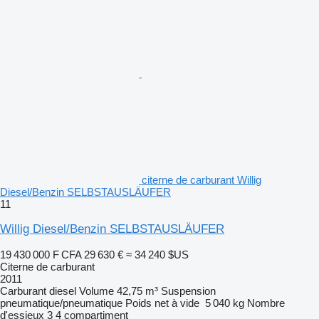
citerne de carburant Willig
Diesel/Benzin SELBSTAUSLÄUFER
11
Willig Diesel/Benzin SELBSTAUSLÄUFER
19 430 000 F CFA
29 630 €
≈ 34 240 $US
Citerne de carburant
2011
Carburant
diesel
Volume
42,75 m³
Suspension
pneumatique/pneumatique
Poids net à vide
5 040 kg
Nombre
d'essieux
3
4 compartiment