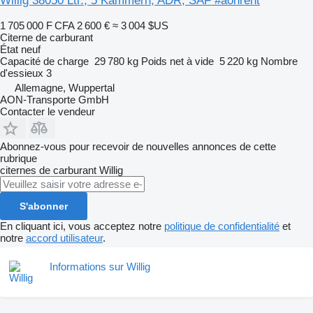
Willig 38050 Ltr., 5 Kammern, ADR, SAF #aonrent
1 705 000 F CFA
2 600 €
≈ 3 004 $US
Citerne de carburant
État
neuf
Capacité de charge
29 780 kg
Poids net à vide
5 220 kg
Nombre
d'essieux
3
Allemagne, Wuppertal
AON-Transporte GmbH
Contacter le vendeur
Abonnez-vous pour recevoir de nouvelles annonces de cette
rubrique
citernes de carburant
Willig
S'abonner
En cliquant ici, vous acceptez notre
politique de confidentialité
et
notre
accord utilisateur
.
Informations sur Willig