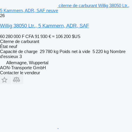
citerne de carburant Willig 38050 Ltr.,
5 Kammern, ADR, SAF neuve
26
Willig 38050 Ltr., 5 Kammern, ADR, SAF
60 280 000 F CFA
91 930 €
≈ 106 200 $US
Citerne de carburant
État
neuf
Capacité de charge
29 780 kg
Poids net à vide
5 220 kg
Nombre
d'essieux
3
Allemagne, Wuppertal
AON-Transporte GmbH
Contacter le vendeur