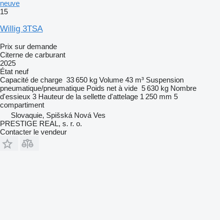
neuve
15
Willig 3TSA
Prix sur demande
Citerne de carburant
2025
État
neuf
Capacité de charge
33 650 kg
Volume
43 m³
Suspension
pneumatique/pneumatique
Poids net à vide
5 630 kg
Nombre
d'essieux
3
Hauteur de la sellette d'attelage
1 250 mm
5
compartiment
Slovaquie, Spišská Nová Ves
PRESTIGE REAL, s. r. o.
Contacter le vendeur