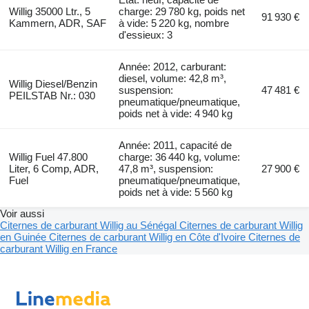
Willig 35000 Ltr., 5
charge: 29 780 kg, poids net
91 930 €
Kammern, ADR, SAF
à vide: 5 220 kg, nombre
d'essieux: 3
Année: 2012, carburant:
diesel, volume: 42,8 m³,
Willig Diesel/Benzin
suspension:
47 481 €
PEILSTAB Nr.: 030
pneumatique/pneumatique,
poids net à vide: 4 940 kg
Année: 2011, capacité de
Willig Fuel 47.800
charge: 36 440 kg, volume:
Liter, 6 Comp, ADR,
47,8 m³, suspension:
27 900 €
Fuel
pneumatique/pneumatique,
poids net à vide: 5 560 kg
Voir aussi
Citernes de carburant Willig au Sénégal
Citernes de carburant Willig
en Guinée
Citernes de carburant Willig en Côte d'Ivoire
Citernes de
carburant Willig en France