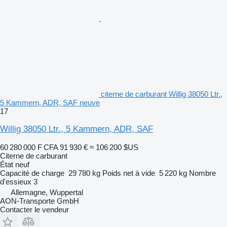
citerne de carburant Willig 38050 Ltr.,
5 Kammern, ADR, SAF neuve
17
Willig 38050 Ltr., 5 Kammern, ADR, SAF
60 280 000 F CFA
91 930 €
≈ 106 200 $US
Citerne de carburant
État
neuf
Capacité de charge
29 780 kg
Poids net à vide
5 220 kg
Nombre
d'essieux
3
Allemagne, Wuppertal
AON-Transporte GmbH
Contacter le vendeur