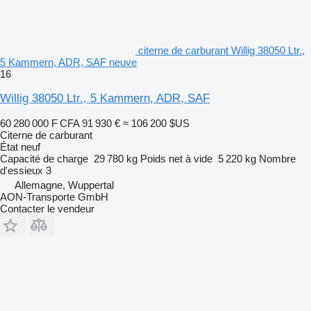
citerne de carburant Willig 38050 Ltr.,
5 Kammern, ADR, SAF neuve
16
Willig 38050 Ltr., 5 Kammern, ADR, SAF
60 280 000 F CFA
91 930 €
≈ 106 200 $US
Citerne de carburant
État
neuf
Capacité de charge
29 780 kg
Poids net à vide
5 220 kg
Nombre
d'essieux
3
Allemagne, Wuppertal
AON-Transporte GmbH
Contacter le vendeur