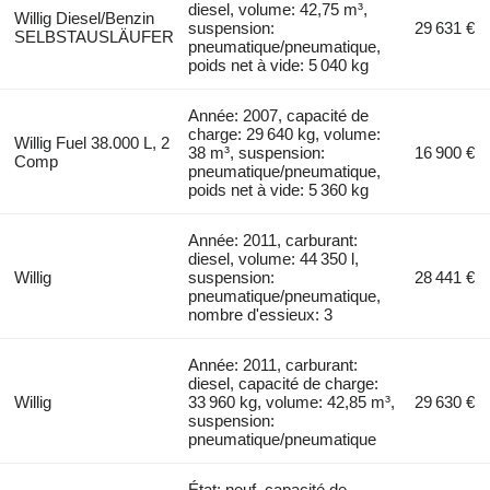
diesel, volume: 42,75 m³,
Willig Diesel/Benzin
suspension:
29 631 €
SELBSTAUSLÄUFER
pneumatique/pneumatique,
poids net à vide: 5 040 kg
Année: 2007, capacité de
charge: 29 640 kg, volume:
Willig Fuel 38.000 L, 2
38 m³, suspension:
16 900 €
Comp
pneumatique/pneumatique,
poids net à vide: 5 360 kg
Année: 2011, carburant:
diesel, volume: 44 350 l,
Willig
suspension:
28 441 €
pneumatique/pneumatique,
nombre d'essieux: 3
Année: 2011, carburant:
diesel, capacité de charge:
Willig
33 960 kg, volume: 42,85 m³,
29 630 €
suspension:
pneumatique/pneumatique
État: neuf, capacité de