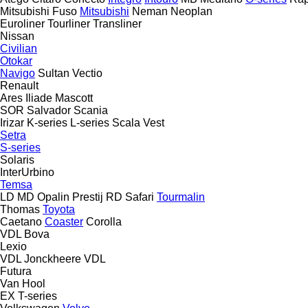
Mitsubishi Fuso
Mitsubishi
Neman
Neoplan
Euroliner
Tourliner
Transliner
Nissan
Civilian
Otokar
Navigo
Sultan
Vectio
Renault
Ares
Iliade
Mascott
SOR
Salvador
Scania
Irizar
K-series
L-series
Scala
Vest
Setra
S-series
Solaris
InterUrbino
Temsa
LD
MD
Opalin
Prestij
RD
Safari
Tourmalin
Thomas
Toyota
Caetano
Coaster
Corolla
VDL Bova
Lexio
VDL Jonckheere
VDL
Futura
Van Hool
EX
T-series