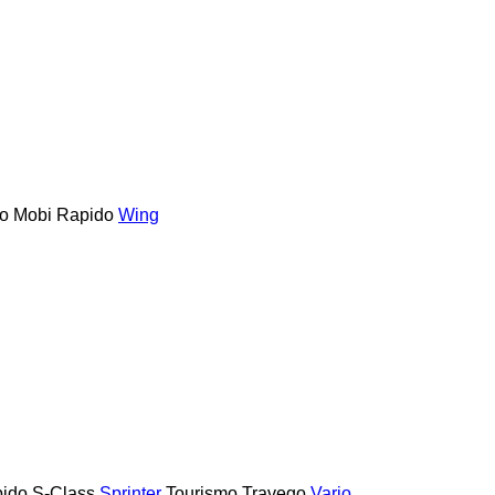
o
Mobi
Rapido
Wing
ido
S-Class
Sprinter
Tourismo
Travego
Vario