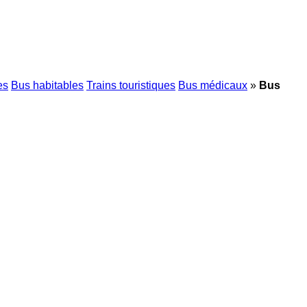
es
Bus habitables
Trains touristiques
Bus médicaux
»
Bus