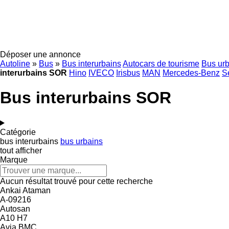
Déposer une annonce
Autoline
»
Bus
»
Bus interurbains
Autocars de tourisme
Bus ur
interurbains SOR
Hino
IVECO
Irisbus
MAN
Mercedes-Benz
S
Bus interurbains SOR
Catégorie
bus interurbains
bus urbains
tout afficher
Marque
Aucun résultat trouvé pour cette recherche
Ankai
Ataman
A-09216
Autosan
A10
H7
Avia
BMC