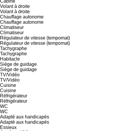
Cabine
Volant à droite
Volant à droite
Chauffage autonome
Chauffage autonome
Climatiseur
Climatiseur
Régulateur de vitesse (tempomat)
Régulateur de vitesse (tempomat)
Tachygraphe
Tachygraphe
Habitacle
Siège de guidage
Siège de guidage
TV/Vidéo
TV/Vidéo
Cuisine
Cuisine
Réfrigérateur
Réfrigérateur
WC
WC
Adapté aux handicapés
Adapté aux handicapés
Essieux