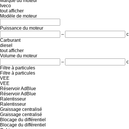
Marque du moteur
Iveco
tout afficher
Modèle de moteur
Puissance du moteur
–
c
Carburant
diesel
tout afficher
Volume du moteur
–
c
Filtre à particules
Filtre à particules
VEE
VEE
Réservoir AdBlue
Réservoir AdBlue
Ralentisseur
Ralentisseur
Graissage centralisé
Graissage centralisé
Blocage du différentiel
Blocage du différentiel