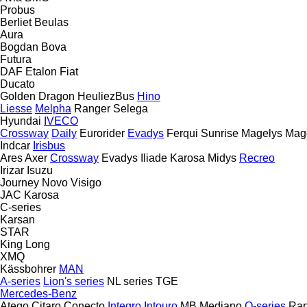
Probus
Berliet
Beulas
Aura
Bogdan
Bova
Futura
DAF
Etalon
Fiat
Ducato
Golden Dragon
HeuliezBus
Hino
Liesse
Melpha
Ranger
Selega
Hyundai
IVECO
Crossway
Daily
Eurorider
Evadys
Ferqui Sunrise
Magelys
Mag
Indcar
Irisbus
Ares
Axer
Crossway
Evadys
Iliade
Karosa
Midys
Recreo
Irizar
Isuzu
Journey
Novo
Visigo
JAC
Karosa
C-series
Karsan
STAR
King Long
XMQ
Kässbohrer
MAN
A-series
Lion's series
NL series
TGE
Mercedes-Benz
Atego
Citaro
Conecto
Integro
Intouro
MB
Mediano
O-series
Rap