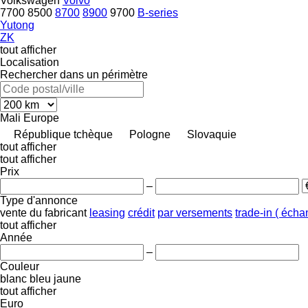
Volkswagen
Volvo
7700
8500
8700
8900
9700
B-series
Yutong
ZK
tout afficher
Localisation
Rechercher dans un périmètre
Mali
Europe
République tchèque
Pologne
Slovaquie
tout afficher
tout afficher
Prix
–
Type d'annonce
vente
du fabricant
leasing
crédit
par versements
trade-in ( éch
tout afficher
Année
–
Couleur
blanc
bleu
jaune
tout afficher
Euro