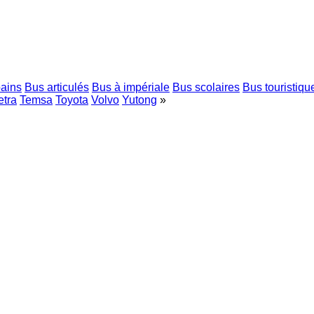
bains
Bus articulés
Bus à impériale
Bus scolaires
Bus touristiqu
etra
Temsa
Toyota
Volvo
Yutong
»