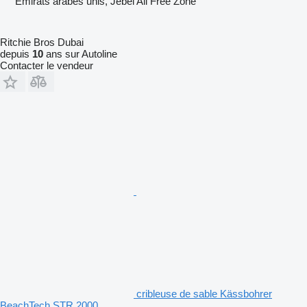
Émirats arabes unis, Jebel Ali Free Zone
Ritchie Bros Dubai
depuis
10
ans sur Autoline
Contacter le vendeur
cribleuse de sable Kässbohrer
BeachTech STR 2000