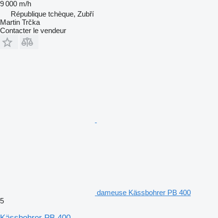
9 000 m/h
République tchèque, Zubří
Martin Trčka
Contacter le vendeur
dameuse Kässbohrer PB 400
5
Kässbohrer PB 400