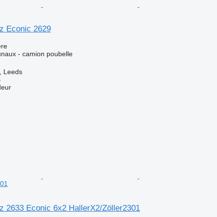
z Econic 2629
re
naux - camion poubelle
, Leeds
B
deur
301
 2633 Econic 6x2 HallerX2/Zöller2301