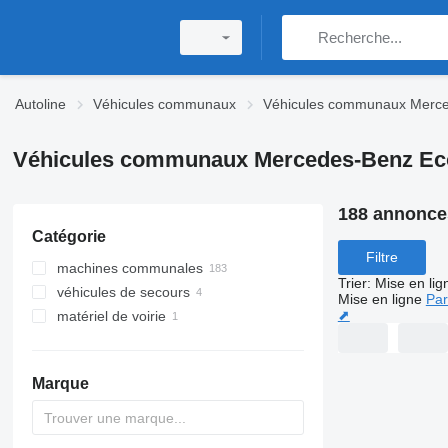
Autoline
Véhicules communaux
Véhicules communaux Merc
Véhicules communaux Mercedes-Benz Ec
188 annonce
Catégorie
Filtre
machines communales
Trier
:
Mise en lig
véhicules de secours
camions poubelles
Mise en ligne
Par
⬈
matériel de voirie
camions de vidange
auto-échelles
camions hydrocureurs
camions de pompiers
balayeuses
bras élévateurs articulés
Marque