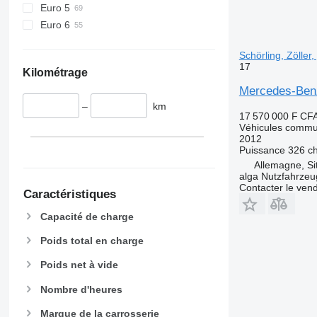
Euro 5
Euro 6
Schörling, Zöller,
17
Kilométrage
Mercedes-Benz
–
km
17 570 000 F CF
Véhicules commu
2012
Puissance
326 c
Allemagne, Si
alga Nutzfahrze
Contacter le ven
Caractéristiques
Capacité de charge
Poids total en charge
Poids net à vide
Nombre d'heures
Marque de la carrosserie