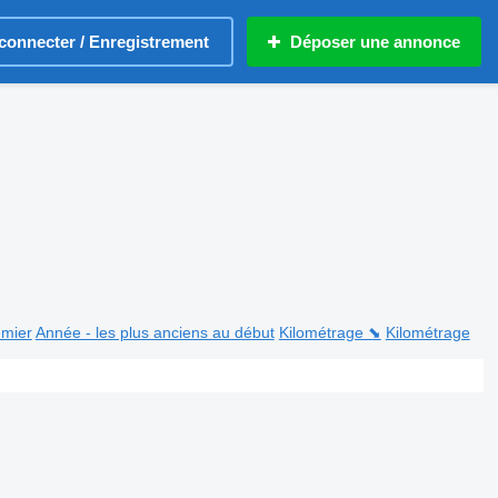
connecter / Enregistrement
Déposer une annonce
emier
Année - les plus anciens au début
Kilométrage ⬊
Kilométrage