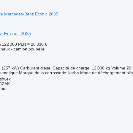
z Econic 2635
A
122 000 PLN
≈ 28 330 €
naux - camion poubelle
h (257 kW)
Carburant
diesel
Capacité de charge
12 000 kg
Volume
20 
eumatique
Marque de la carrosserie
Norba
Mode de déchargement
bil
tówek
CZAK
deur