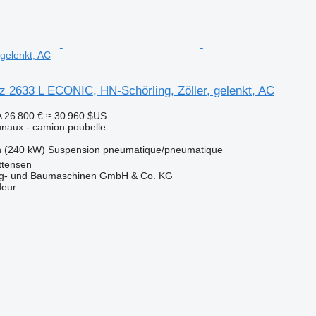
 gelenkt, AC
 2633 L ECONIC, HN-Schörling, Zöller, gelenkt, AC
A
26 800 €
≈ 30 960 $US
naux - camion poubelle
h (240 kW)
Suspension
pneumatique/pneumatique
ttensen
ug- und Baumaschinen GmbH & Co. KG
deur