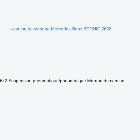
camion de vidange Mercedes-Benz ECONIC 2628
6x2
Suspension
pneumatique/pneumatique
Marque de camion