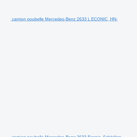
camion poubelle Mercedes-Benz 2633 L ECONIC, HN-
camion poubelle Mercedes-Benz 2633 Econic, Schörling,