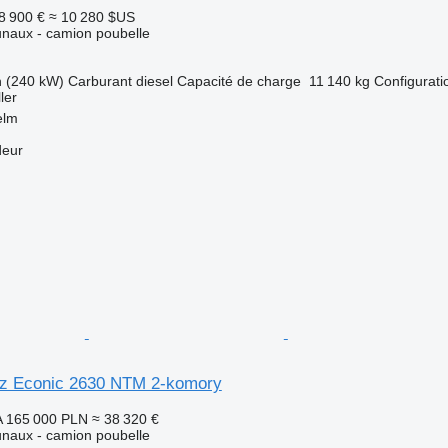
8 900 €
≈ 10 280 $US
naux - camion poubelle
h (240 kW)
Carburant
diesel
Capacité de charge
11 140 kg
Configurati
ler
elm
deur
z Econic 2630 NTM 2-komory
A
165 000 PLN
≈ 38 320 €
naux - camion poubelle