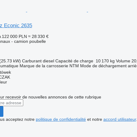
z Econic 2635
A
122 000 PLN
≈ 28 330 €
naux - camion poubelle
(25.73 kW)
Carburant
diesel
Capacité de charge
10 170 kg
Volume
20
eumatique
Marque de la carrosserie
NTM
Mode de déchargement
arriè
tówek
CZAK
deur
r recevoir de nouvelles annonces de cette rubrique
vous acceptez notre
politique de confidentialité
et notre
accord utilisateur