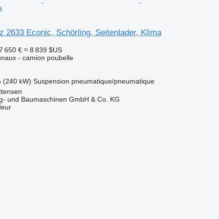
a
2633 Econic, Schörling, Seitenlader, Klima
7 650 €
≈ 8 839 $US
naux - camion poubelle
h (240 kW)
Suspension
pneumatique/pneumatique
ttensen
ug- und Baumaschinen GmbH & Co. KG
deur