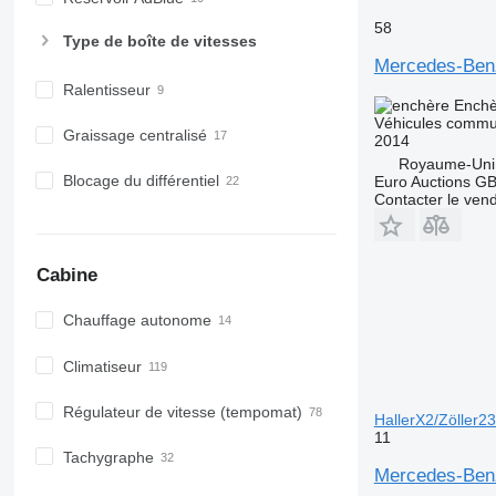
58
Type de boîte de vitesses
Mercedes-Ben
Ralentisseur
Enchè
Véhicules commu
Graissage centralisé
2014
Royaume-Uni
Blocage du différentiel
Euro Auctions G
Contacter le ven
Cabine
Chauffage autonome
Climatiseur
Régulateur de vitesse (tempomat)
HallerX2/Zöller2
11
Tachygraphe
Mercedes-Benz