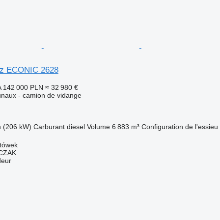
z ECONIC 2628
A
142 000 PLN
≈ 32 980 €
naux - camion de vidange
h (206 kW)
Carburant
diesel
Volume
6 883 m³
Configuration de l'essieu
tówek
CZAK
deur