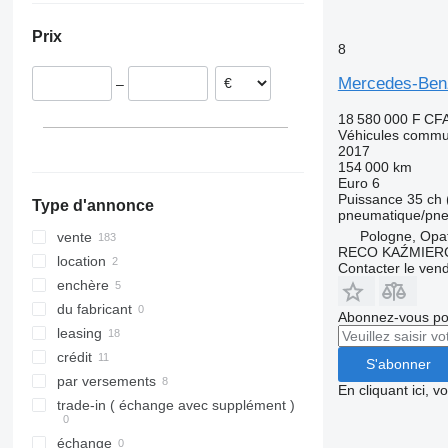
Atego 1524
Axor 3236
SK 2629
Sprinter 413
Unimog U530
Vario 818
Royaume-Uni
Prix
Atego 1528
SK 3538
Sprinter 416
Unimog U900
Pologne
8
Atego 1530
Sprinter 417
Unimog U1200
Pays-Bas
Mercedes-Ben
–
Atego 1624
Sprinter 419
Unimog U1300
Estonie
Atego 1629
Sprinter 513
Unimog U1400
Danemark
18 580 000 F CF
Véhicules commu
Atego 1729
Sprinter 516
Unimog U5000
Italie
2017
Atego 1828
Sprinter 519
Hongrie
154 000 km
Euro 6
tout afficher
Puissance
35 ch 
Type d'annonce
pneumatique/pn
Pologne, Opa
vente
RECO KAŹMIER
location
Contacter le ven
enchère
du fabricant
Abonnez-vous pou
leasing
crédit
S'abonner
par versements
En cliquant ici, 
trade-in ( échange avec supplément )
échange