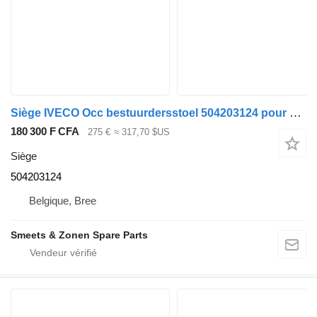
Siège IVECO Occ bestuurdersstoel 504203124 pour camion
180 300 F CFA
275 €
≈ 317,70 $US
Siège
504203124
Belgique, Bree
Smeets & Zonen Spare Parts