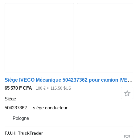
Siège IVECO Mécanique 504237362 pour camion IVECO Stralis Trakker Eurocargo
65 570 F CFA
100 €
≈ 115,50 $US
Siège
504237362
siège conducteur
Pologne
F.U.H. TruckTrader