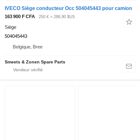
IVECO Siège conducteur Occ 504045443 pour camion
163 900 F CFA
250 €
≈ 288,90 $US
Siège
504045443
Belgique, Bree
Smeets & Zonen Spare Parts