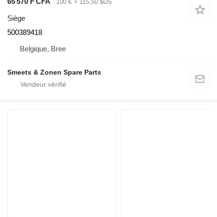
65 570 F CFA
100 €
≈ 115,50 $US
Siège
500389418
Belgique, Bree
Smeets & Zonen Spare Parts