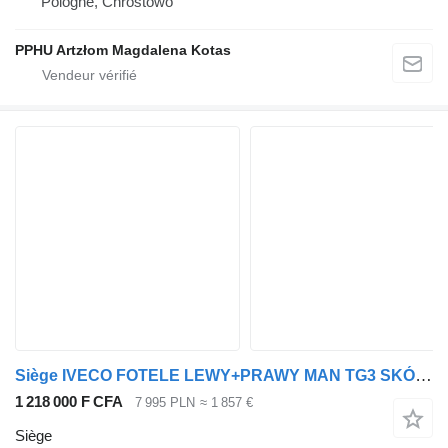
Pologne, Chróstowo
PPHU Artzłom Magdalena Kotas
Siège IVECO FOTELE LEWY+PRAWY MAN TG3 SKÓRA x pour tracteur routier MAN TG3
1 218 000 F CFA
7 995 PLN
≈ 1 857 €
Siège