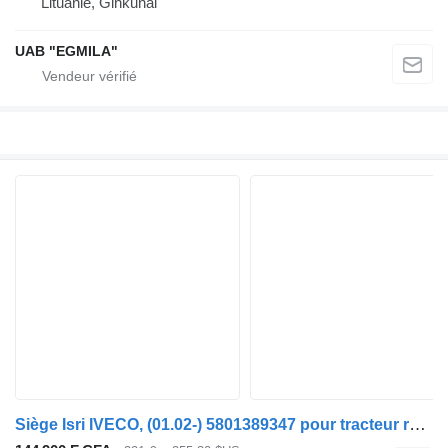
Lituanie, Ginkunai
UAB "EGMILA"
Siège Isri IVECO, (01.02-) 5801389347 pour tracteur routier IVECO Stralis, Trakker (2002-)