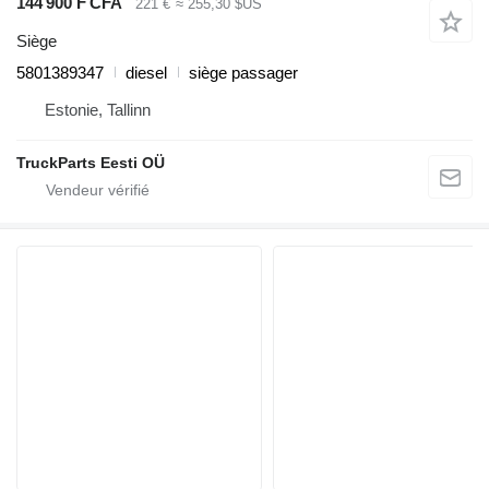
144 900 F CFA
221 €
≈ 255,30 $US
Siège
5801389347
diesel
siège passager
Estonie, Tallinn
TruckParts Eesti OÜ