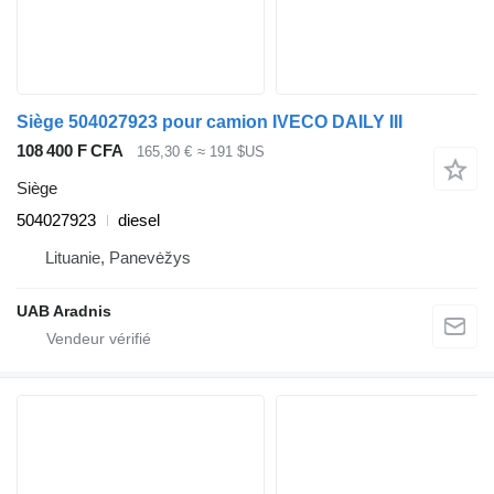
Siège 504027923 pour camion IVECO DAILY III
108 400 F CFA
165,30 €
≈ 191 $US
Siège
504027923
diesel
Lituanie, Panevėžys
UAB Aradnis