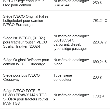
IVECO Siège conducteur
Numéro de catalogue:
250 €
Occ pour camion
504045443
Siège IVECO Original Fahrer
Luftgefedert pour camion
791,24 €
IVECO Eurocargo
Numéro de catalogue:
Siège Isri IVECO, (01.02-)
5801389347,
pour tracteur routier IVECO
220,97 €
carburant: diesel,
Stralis, Trakker (2002-)
type: siège passager
Siège Original Beifahrer pour
Numéro de catalogue:
690,24 €
camion IVECO Eurocargo
Iveco
Siège pour bus IVECO
Type: siège
299 €
Crossway
conducteur
Siège IVECO FOTELE
LEWY+PRAWY MAN TG3
Numéro de catalogue:
1 857 €
SKÓRA pour tracteur routier
x
MAN TG3