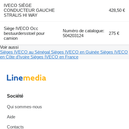
IVECO SIÈGE
CONDUCTEUR GAUCHE
428,50 €
STRALIS HI WAY
Siège IVECO Occ
Numéro de catalogue:
bestuurdersstoel pour
275 €
504203124
camion
Voir aussi
Sièges IVECO au Sénégal
Sièges IVECO en Guinée
Sièges IVECO
en Côte d'Ivoire
Sièges IVECO en France
Société
Qui sommes-nous
Aide
Contacts