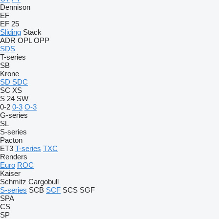
Dennison
EF
EF 25
Sliding
Stack
ADR
OPL
OPP
SDS
T-series
SB
Krone
SD
SDC
SC
XS
S 24
SW
0-2
0-3
O-3
G-series
SL
S-series
Pacton
ET3
T-series
TXC
Renders
Euro
ROC
Kaiser
Schmitz Cargobull
S-series
SCB
SCF
SCS
SGF
SPA
CS
SP