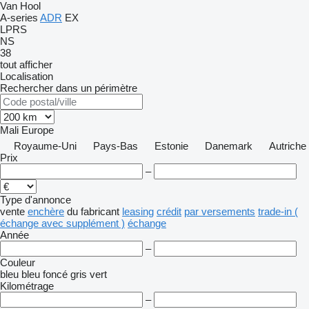
Van Hool
A-series
ADR
EX
LPRS
NS
38
tout afficher
Localisation
Rechercher dans un périmètre
Mali
Europe
Royaume-Uni
Pays-Bas
Estonie
Danemark
Autriche
Prix
–
Type d'annonce
vente
enchère
du fabricant
leasing
crédit
par versements
trade-in (
échange avec supplément )
échange
Année
–
Couleur
bleu
bleu foncé
gris
vert
Kilométrage
–