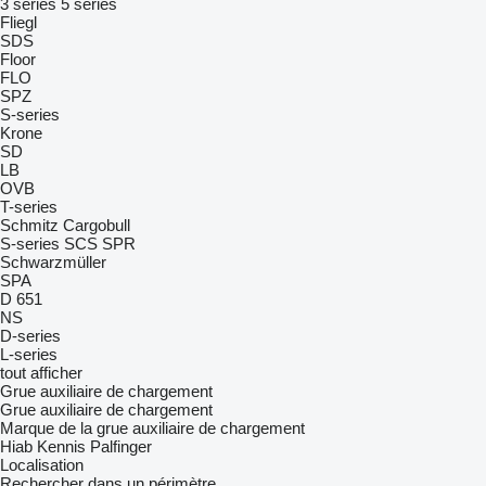
3 series
5 series
Fliegl
SDS
Floor
FLO
SPZ
S-series
Krone
SD
LB
OVB
T-series
Schmitz Cargobull
S-series
SCS
SPR
Schwarzmüller
SPA
D 651
NS
D-series
L-series
tout afficher
Grue auxiliaire de chargement
Grue auxiliaire de chargement
Marque de la grue auxiliaire de chargement
Hiab
Kennis
Palfinger
Localisation
Rechercher dans un périmètre