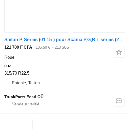
Sailun P-Series (01.15-) pour Scania P,G,R,T-series (2004-2017)
121 700 F CFA
185,50 €
≈ 213 $US
Roue
gaz
315/70 R22.5
Estonie, Tallinn
TruckParts Eesti OÜ