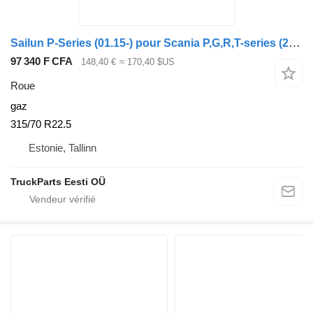
Sailun P-Series (01.15-) pour Scania P,G,R,T-series (2004-2017)
97 340 F CFA
148,40 €
≈ 170,40 $US
Roue
gaz
315/70 R22.5
Estonie, Tallinn
TruckParts Eesti OÜ