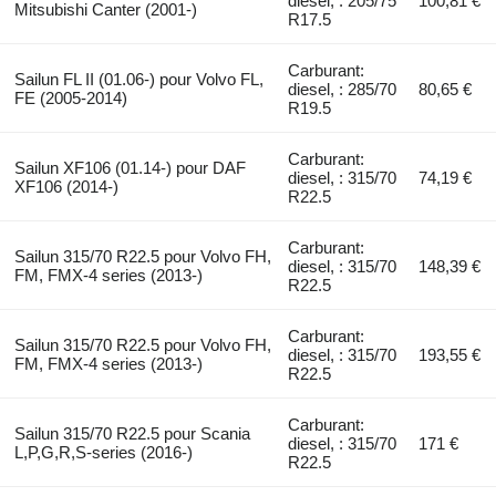
diesel, : 205/75
100,81 €
Mitsubishi Canter (2001-)
R17.5
Carburant:
Sailun FL II (01.06-) pour Volvo FL,
diesel, : 285/70
80,65 €
FE (2005-2014)
R19.5
Carburant:
Sailun XF106 (01.14-) pour DAF
diesel, : 315/70
74,19 €
XF106 (2014-)
R22.5
Carburant:
Sailun 315/70 R22.5 pour Volvo FH,
diesel, : 315/70
148,39 €
FM, FMX-4 series (2013-)
R22.5
Carburant:
Sailun 315/70 R22.5 pour Volvo FH,
diesel, : 315/70
193,55 €
FM, FMX-4 series (2013-)
R22.5
Carburant:
Sailun 315/70 R22.5 pour Scania
diesel, : 315/70
171 €
L,P,G,R,S-series (2016-)
R22.5