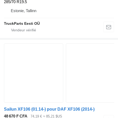
285/70 R19.5
Estonie, Tallinn
TruckParts Eesti OÜ
Sailun XF106 (01.14-) pour DAF XF106 (2014-)
48 670 F CFA
74,19 €
≈ 85,21 $US