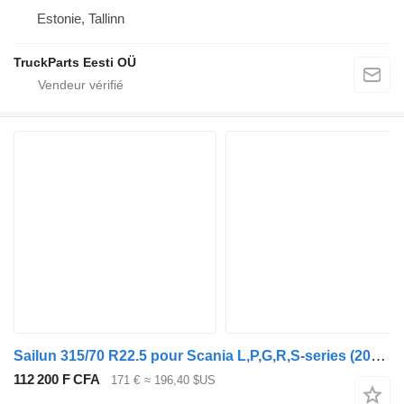
Estonie, Tallinn
TruckParts Eesti OÜ
Sailun 315/70 R22.5 pour Scania L,P,G,R,S-series (2016-)
112 200 F CFA
171 €
≈ 196,40 $US