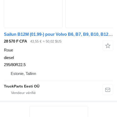
Sailun B12M (01.99-) pour Volvo B6, B7, B9, B10, B12 bus (1978-2011)
28 570 F CFA
43,55 €
≈ 50,02 $US
Roue
diesel
295/80R22.5
Estonie, Tallinn
TruckParts Eesti OÜ