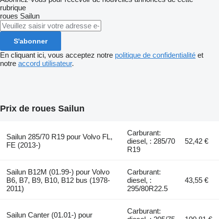
rubrique
roues
Sailun
S'abonner
En cliquant ici, vous acceptez notre
politique de confidentialité
et
notre
accord utilisateur
.
Prix de roues Sailun
Carburant:
Sailun 285/70 R19 pour Volvo FL,
diesel, : 285/70
52,42 €
FE (2013-)
R19
Sailun B12M (01.99-) pour Volvo
Carburant:
B6, B7, B9, B10, B12 bus (1978-
diesel, :
43,55 €
2011)
295/80R22.5
Carburant:
Sailun Canter (01.01-) pour