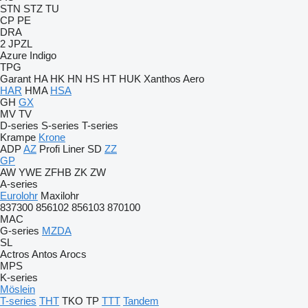
STN
STZ
TU
CP
PE
DRA
2 JPZL
Azure
Indigo
TPG
Garant
HA
HK
HN
HS
HT
HUK
Xanthos Aero
HAR
HMA
HSA
GH
GX
MV
TV
D-series
S-series
T-series
Krampe
Krone
ADP
AZ
Profi Liner
SD
ZZ
GP
AW
YWE
ZFHB
ZK
ZW
A-series
Eurolohr
Maxilohr
837300
856102
856103
870100
MAC
G-series
MZDA
SL
Actros
Antos
Arocs
MPS
K-series
Möslein
T-series
THT
TKO
TP
TTT
Tandem