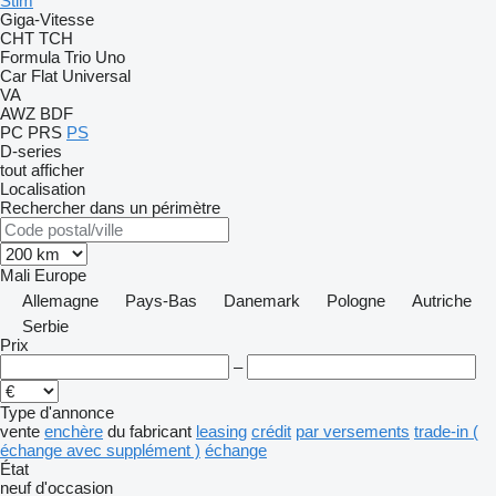
Stim
Giga-Vitesse
CHT
TCH
Formula
Trio
Uno
Car Flat
Universal
VA
AWZ
BDF
PC
PRS
PS
D-series
tout afficher
Localisation
Rechercher dans un périmètre
Mali
Europe
Allemagne
Pays-Bas
Danemark
Pologne
Autriche
Serbie
Prix
–
Type d'annonce
vente
enchère
du fabricant
leasing
crédit
par versements
trade-in (
échange avec supplément )
échange
État
neuf
d'occasion