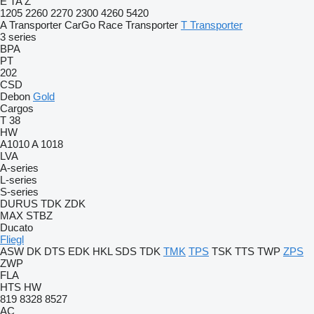
E
TA
Z
1205
2260
2270
2300
4260
5420
A Transporter
CarGo
Race Transporter
T Transporter
3 series
BPA
PT
202
CSD
Debon
Gold
Cargos
T 38
HW
A1010
A 1018
LVA
A-series
L-series
S-series
DURUS
TDK
ZDK
MAX
STBZ
Ducato
Fliegl
ASW
DK
DTS
EDK
HKL
SDS
TDK
TMK
TPS
TSK
TTS
TWP
ZPS
ZWP
FLA
HTS
HW
819
8328
8527
AC