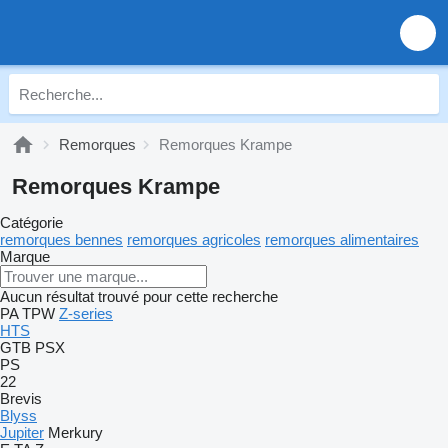
Remorques
Remorques Krampe
Remorques Krampe
Catégorie
remorques bennes
remorques agricoles
remorques alimentaires
Marque
Aucun résultat trouvé pour cette recherche
PA
TPW
Z-series
HTS
GTB
PSX
PS
22
Brevis
Blyss
Jupiter
Merkury