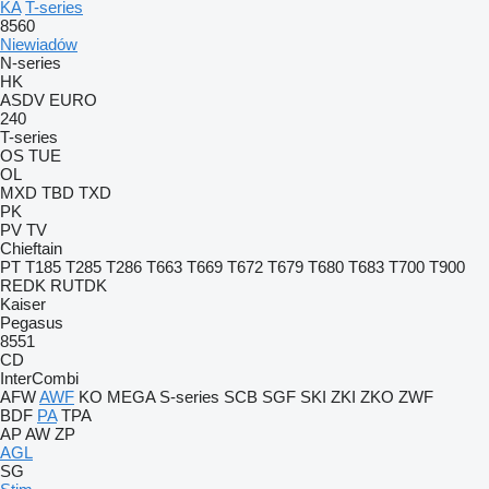
KA
T-series
8560
Niewiadów
N-series
HK
ASDV
EURO
240
T-series
OS
TUE
OL
MXD
TBD
TXD
PK
PV
TV
Chieftain
PT
T185
T285
T286
T663
T669
T672
T679
T680
T683
T700
T900
REDK
RUTDK
Kaiser
Pegasus
8551
CD
InterCombi
AFW
AWF
KO
MEGA
S-series
SCB
SGF
SKI
ZKI
ZKO
ZWF
BDF
PA
TPA
AP
AW
ZP
AGL
SG