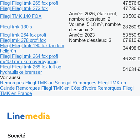
Fliegl Fliegl tmk 269 fox profi
47 576 €
Fliegl Fliegl tmk 273 fox
47 736 €
Année: 2026, état: neuf,
Fliegl TMK 140 FOX
23 500 €
nombre d'essieux: 2
Volume: 5,18 m³, nombre
Fliegl tmk 130 s
28 260 €
d'essieux: 2
Fliegl tmk 264 fox profi
Année: 2023
53 550 €
Fliegl tmk 378 profi fox
Nombre d'essieux: 3
67 810 €
Fliegl Fliegl tmk 190 fox tandem
34 498 €
hellgrün
Fliegl Fliegl tmk 264 fox profi
46 280 €
m/400 mm kornoverbygning
Fliegl Fliegl tmk 269 fox luft og
54 634 €
hydrauliske bremser
Voir aussi
Remorques Fliegl TMK au Sénégal
Remorques Fliegl TMK en
Guinée
Remorques Fliegl TMK en Côte d'Ivoire
Remorques Fliegl
TMK en France
Société