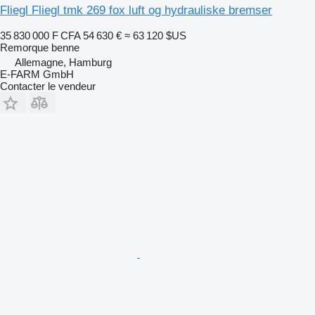
Fliegl Fliegl tmk 269 fox luft og hydrauliske bremser
35 830 000 F CFA
54 630 €
≈ 63 120 $US
Remorque benne
Allemagne, Hamburg
E-FARM GmbH
Contacter le vendeur