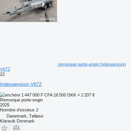
remorque porte-engin Indespension
V67Z
22
Indespension V67Z
1 447 000 F CFA
16 500 DKK
≈ 2 207 €
Remorque porte-engin
2025
Nombre d'essieux
2
Danemark, Tølløse
Klaravik Denmark