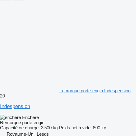
remorque porte-engin Indespension
20
Indespension
Enchère
Remorque porte-engin
Capacité de charge
3 500 kg
Poids net à vide
800 kg
Royaume-Uni, Leeds