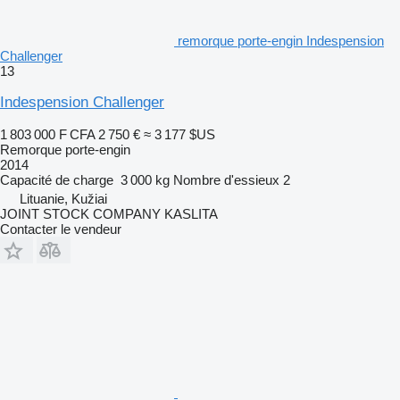
remorque porte-engin Indespension
Challenger
13
Indespension Challenger
1 803 000 F CFA
2 750 €
≈ 3 177 $US
Remorque porte-engin
2014
Capacité de charge
3 000 kg
Nombre d'essieux
2
Lituanie, Kužiai
JOINT STOCK COMPANY KASLITA
Contacter le vendeur