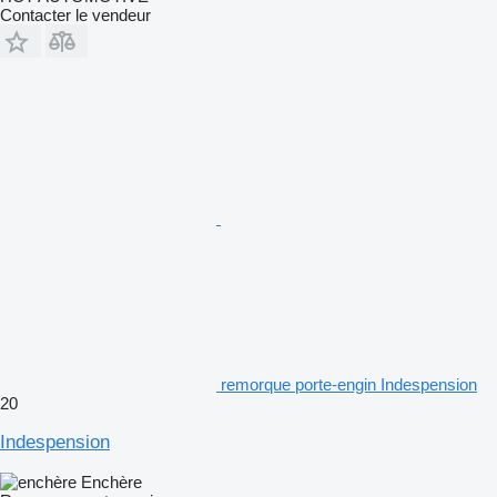
Contacter le vendeur
remorque porte-engin Indespension
20
Indespension
Enchère