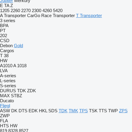
Jupiter
Merkury
E
TA
Z
1205
2260
2270
2300
4260
5420
A Transporter
CarGo
Race Transporter
T Transporter
3 series
BPA
PT
202
CSD
Debon
Gold
Cargos
T 38
HW
A1010
A 1018
LVA
A-series
L-series
S-series
DURUS
TDK
ZDK
MAX
STBZ
Ducato
Fliegl
ASW
DK
DTS
EDK
HKL
SDS
TDK
TMK
TPS
TSK
TTS
TWP
ZPS
ZWP
FLA
HTS
HW
819
8328
8527