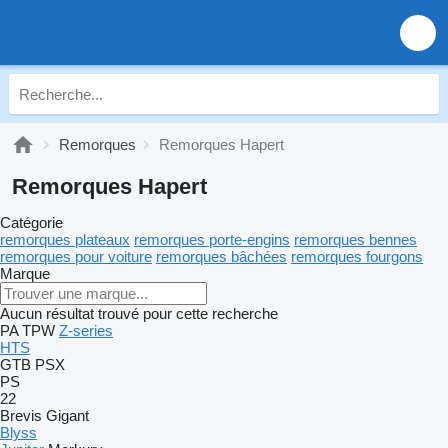
Remorques
Remorques Hapert
Remorques Hapert
Catégorie
remorques plateaux
remorques porte-engins
remorques bennes
remorques pour voiture
remorques bâchées
remorques fourgons
Marque
Aucun résultat trouvé pour cette recherche
PA
TPW
Z-series
HTS
GTB
PSX
PS
22
Brevis
Gigant
Blyss