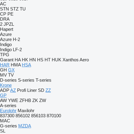
AC
STN
STZ
TU
CP
PE
DRA
2 JPZL
Hapert
Azure
Azure H-2
Indigo
Indigo LF-2
TPG
Garant
HA
HK
HN
HS
HT
HUK
Xanthos Aero
HAR
HMA
HSA
GH
GX
MV
TV
D-series
S-series
T-series
Krone
ADP
AZ
Profi Liner
SD
ZZ
GP
AW
YWE
ZFHB
ZK
ZW
A-series
Eurolohr
Maxilohr
837300
856102
856103
870100
MAC
G-series
MZDA
SL