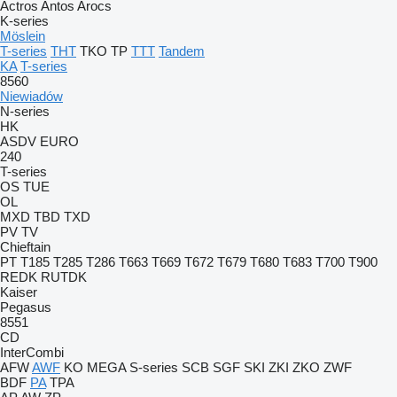
Actros
Antos
Arocs
K-series
Möslein
T-series
THT
TKO
TP
TTT
Tandem
KA
T-series
8560
Niewiadów
N-series
HK
ASDV
EURO
240
T-series
OS
TUE
OL
MXD
TBD
TXD
PV
TV
Chieftain
PT
T185
T285
T286
T663
T669
T672
T679
T680
T683
T700
T900
REDK
RUTDK
Kaiser
Pegasus
8551
CD
InterCombi
AFW
AWF
KO
MEGA
S-series
SCB
SGF
SKI
ZKI
ZKO
ZWF
BDF
PA
TPA