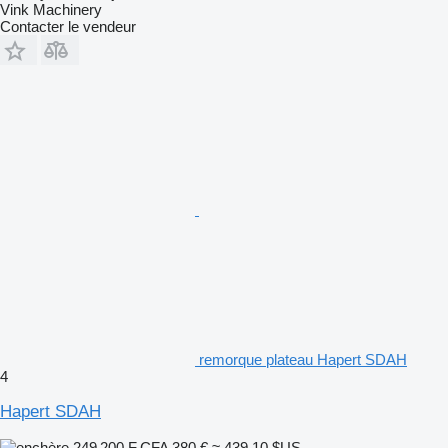
Vink Machinery
Contacter le vendeur
remorque plateau Hapert SDAH
4
Hapert SDAH
249 200 F CFA
380 €
≈ 439,10 $US