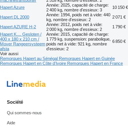
machinetransporter
2 518 kg, nombre d'essieux: 2
Année: 2025, capacité de charge:
Hapert Azure
10 150 €
2 400 kg, nombre d'essieux: 3
Année: 1994, poids net à vide: 440
Hapert DL 2000
2 071 €
kg, nombre d'essieux: 2
Année: 2012, poids net à vide:
Hapert AZURE H-2
1 790 €
2 000 kg, nombre d'essieux: 2
Hapert K.... Gesloten /
Année: 2015, capacité de charge:
400 x 180 x 210 cm /
1 779 kg, suspension: parabolique,
6 850 €
Mover Rangeersysteem
poids net à vide: 921 kg, nombre
afsta
d'essieux: 2
Voir aussi
Remorques Hapert au Sénégal
Remorques Hapert en Guinée
Remorques Hapert en Côte d'Ivoire
Remorques Hapert en France
Société
Qui sommes-nous
Aide