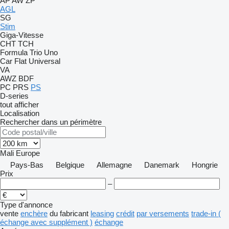
AP
AW
ZP
AGL
SG
Stim
Giga-Vitesse
CHT
TCH
Formula
Trio
Uno
Car Flat
Universal
VA
AWZ
BDF
PC
PRS
PS
D-series
tout afficher
Localisation
Rechercher dans un périmètre
Mali
Europe
Pays-Bas
Belgique
Allemagne
Danemark
Hongrie
Prix
–
Type d'annonce
vente
enchère
du fabricant
leasing
crédit
par versements
trade-in (
échange avec supplément )
échange