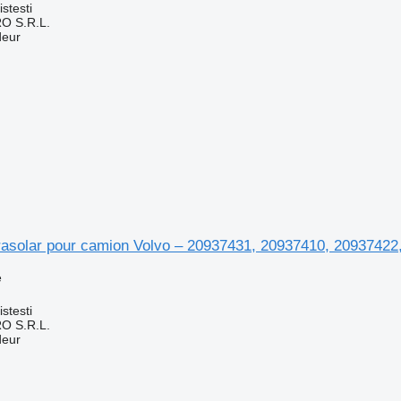
stesti
O S.R.L.
deur
arasolar pour camion Volvo – 20937431, 20937410, 2093742
e
stesti
O S.R.L.
deur