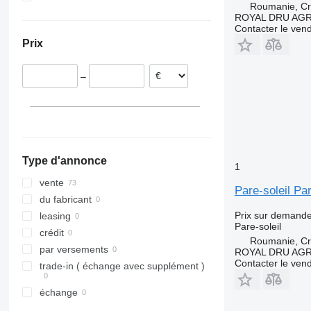
Roumanie, Cri
Estonie
Ukraine
ROYAL DRU AGR
Contacter le ven
Pologne
Prix
Pays-Bas
Portugal
–
Espagne
Lituanie
Danemark
Type d'annonce
1
vente
Pare-soleil P
du fabricant
Prix sur demand
leasing
Pare-soleil
crédit
Roumanie, Cri
par versements
ROYAL DRU AGR
Contacter le ven
trade-in ( échange avec supplément )
échange