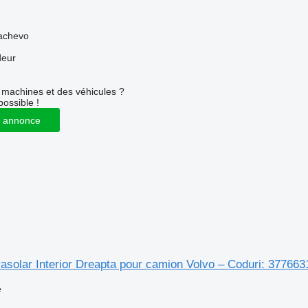
achevo
deur
machines et des véhicules ?
possible !
 annonce
rasolar Interior Dreapta pour camion Volvo – Coduri: 3776
e