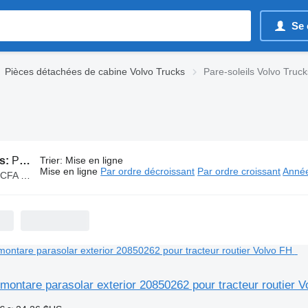
Se 
Pièces détachées de cabine Volvo Trucks
Pare-soleils Volvo Truck
s:
Pare-soleils Volvo Trucks
Trier
:
Mise en ligne
Mise en ligne
Par ordre décroissant
Par ordre croissant
Année
 000 F CFA
t montare parasolar exterior 20850262 pour tracteur routier 