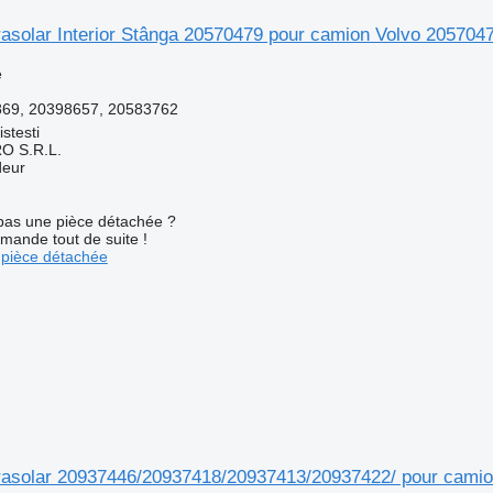
arasolar Interior Stânga 20570479 pour camion Volvo 2057
e
869, 20398657, 20583762
stesti
O S.R.L.
deur
pas une pièce détachée ?
mande tout de suite !
pièce détachée
arasolar 20937446/20937418/20937413/20937422/ pour cami