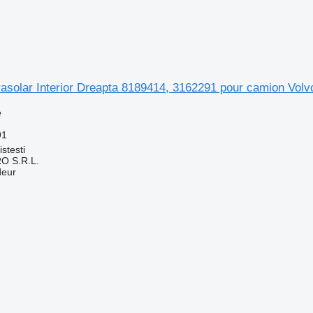
rasolar Interior Dreapta 8189414, 3162291 pour camion Vol
e
91
stesti
O S.R.L.
deur