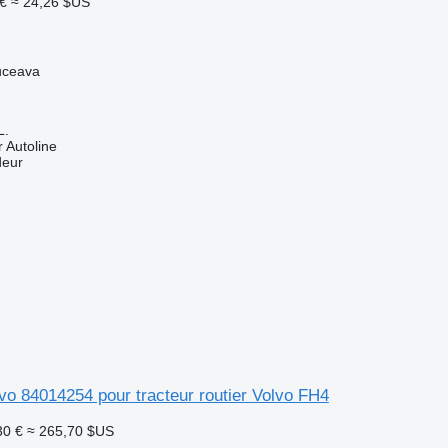
€
≈ 24,26 $US
uceava
L.
 Autoline
deur
lvo 84014254 pour tracteur routier Volvo FH4
30 €
≈ 265,70 $US