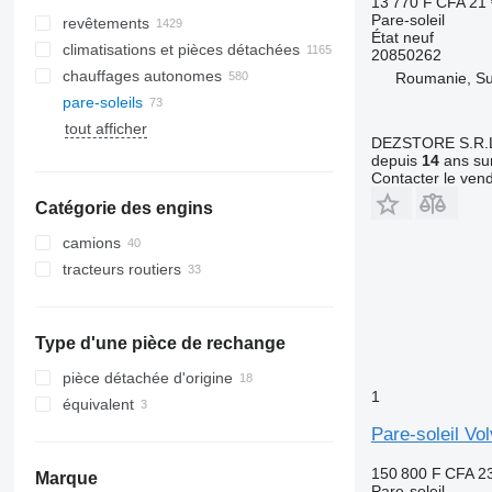
13 770 F CFA
21 
Pare-soleil
revêtements
État
neuf
climatisations et pièces détachées
20850262
chauffages autonomes
flexibles de climatisation
Roumanie, S
pare-soleils
radiateurs de climatisation
vitres latérales
tout afficher
compresseurs de climatisation
toits panoramiques
DEZSTORE S.R.
filtres déshydrateurs de
pare-brises
depuis
14
ans sur
climatisation
Contacter le ven
lunettes arrières
climatiseurs
Catégorie des engins
autres pièces de climatisation
camions
tracteurs routiers
Type d'une pièce de rechange
pièce détachée d'origine
1
équivalent
Pare-soleil Vo
150 800 F CFA
2
Marque
Pare-soleil