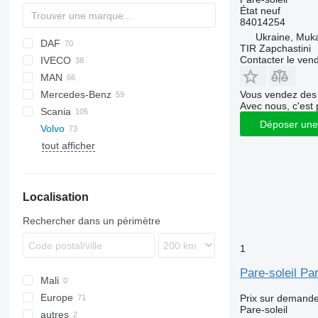
État
neuf
84014254
Ukraine, Muk
DAF
TIR Zapchastini
Contacter le ven
IVECO
CF
F-MAX
MAN
LF
Crossway
Mercedes-Benz
XF
EuroCargo
F90
Vous vendez des 
Avec nous, c'est 
Scania
XG
Eurotech
L2000
A-Class
Kerax
Déposer une
Volvo
S-Way
LE
Actros
Magnum
L-series
Tacoma
Transporter
tout afficher
Stralis
TGA
Antos
Mascott
P-series
FE
Trakker
TGL
Arocs
Midliner
R-series
FH
FE 280
TGM
Atego
Midlum
FL
FH12
Localisation
TGS
Axor
Premium
FM
FH13
FL6
TGX
Econic
FMX
FH16
FL7
FM7
FL6 11
Rechercher dans un périmètre
Sprinter
G-series
FL611
FM9
VNL
FM12
1
Pare-soleil Pa
Mali
Europe
Prix sur demand
Pare-soleil
autres
Roumanie