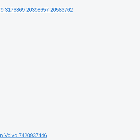
0479 3176869 20398657 20583762
on Volvo 7420937446