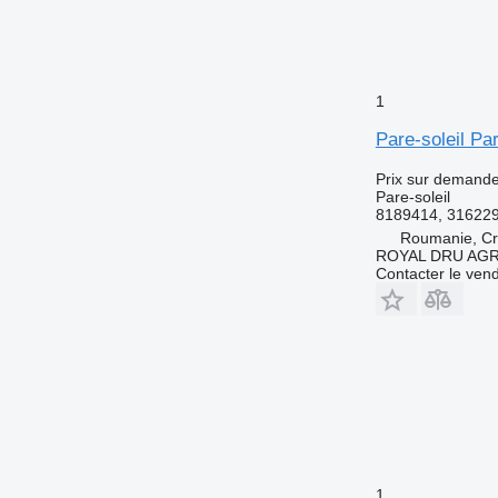
1
Pare-soleil Pa
Prix sur demand
Pare-soleil
8189414, 31622
Roumanie, Cri
ROYAL DRU AGR
Contacter le ven
1