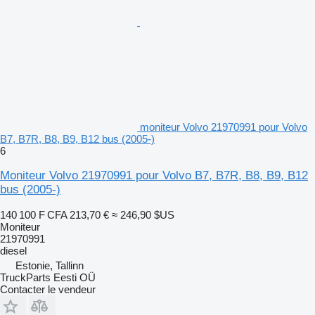
moniteur Volvo 21970991 pour Volvo
B7, B7R, B8, B9, B12 bus (2005-)
6
Moniteur Volvo 21970991 pour Volvo B7, B7R, B8, B9, B12
bus (2005-)
140 100 F CFA
213,70 €
≈ 246,90 $US
Moniteur
21970991
diesel
Estonie, Tallinn
TruckParts Eesti OÜ
Contacter le vendeur