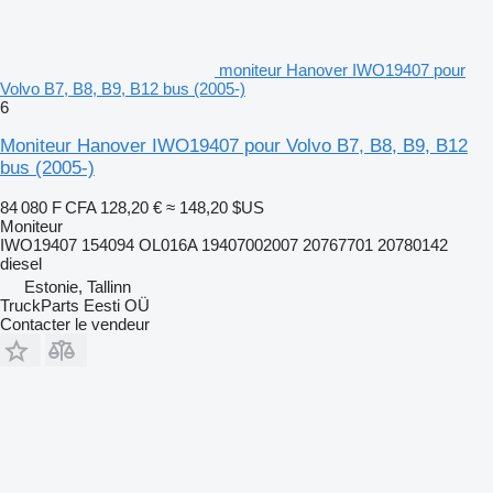
moniteur Hanover IWO19407 pour
Volvo B7, B8, B9, B12 bus (2005-)
6
Moniteur Hanover IWO19407 pour Volvo B7, B8, B9, B12
bus (2005-)
84 080 F CFA
128,20 €
≈ 148,20 $US
Moniteur
IWO19407 154094 OL016A 19407002007 20767701 20780142
diesel
Estonie, Tallinn
TruckParts Eesti OÜ
Contacter le vendeur