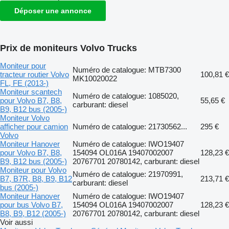
Déposer une annonce
Prix de moniteurs Volvo Trucks
Moniteur pour
Numéro de catalogue: MTB7300
tracteur routier Volvo
100,81 €
MK10020022
FL, FE (2013-)
Moniteur scantech
Numéro de catalogue: 1085020,
pour Volvo B7, B8,
55,65 €
carburant: diesel
B9, B12 bus (2005-)
Moniteur Volvo
afficher pour camion
Numéro de catalogue: 21730562...
295 €
Volvo
Moniteur Hanover
Numéro de catalogue: IWO19407
pour Volvo B7, B8,
154094 OL016A 19407002007
128,23 €
B9, B12 bus (2005-)
20767701 20780142, carburant: diesel
Moniteur pour Volvo
Numéro de catalogue: 21970991,
B7, B7R, B8, B9, B12
213,71 €
carburant: diesel
bus (2005-)
Moniteur Hanover
Numéro de catalogue: IWO19407
pour bus Volvo B7,
154094 OL016A 19407002007
128,23 €
B8, B9, B12 (2005-)
20767701 20780142, carburant: diesel
Voir aussi