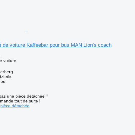
 de voiture Kaffeebar pour bus MAN Lion's coach
e
e voiture
terberg
zteile
deur
pas une pièce détachée ?
mande tout de suite !
pièce détachée