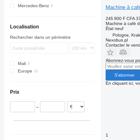
Mercedes-Benz
Lion's series
Machine à café
Citaro
245 900 F CFA
3
Conecto
Machine à café d
Localisation
Integro
État
neuf
Pologne, Kra
Intouro
Rechercher dans un périmètre
Nexobus.pl
O-series
Contacter le ven
S-Class
Tourismo
Abonnez-vous pou
Mali
Travego
Europe
S'abonner
Allemagne
En cliquant ici, 
Pologne
Prix
–
1