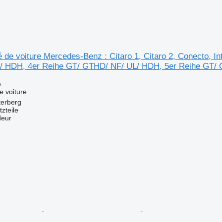
 de voiture Mercedes-Benz : Citaro 1, Citaro 2, Conecto, I
/ HDH, 4er Reihe GT/ GTHD/ NF/ UL/ HDH, 5er Reihe GT/
e
e voiture
terberg
zteile
deur