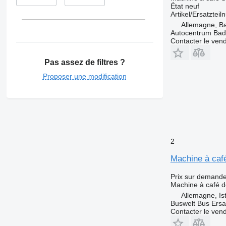
État
neuf
Artikel/Ersatzte
Allemagne, B
Autocentrum Bad
Contacter le ven
Pas assez de filtres ?
Proposer une modification
2
Machine à caf
Prix sur demand
Machine à café d
Allemagne, Is
Buswelt Bus Ersat
Contacter le ven