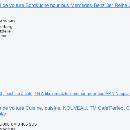
é de voiture Bordküche pour bus Mercedes-Benz 3er Reih
e
e voiture
terberg
zteile
deur
0, machine à café, / N Artikel/Ersatzteilnummer: pour bus MAN Neopla
 de voiture Cuisine, cuisine, NOUVEAU, TM Cafe'Perfect CP
lan
3 000 €
≈ 3 466 $US
e voiture