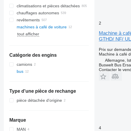
climatisations et pièces détachées
chauffages autonomes
radiateurs de climatisation
revêtements
flexibles de climatisation
2
machines à café de voiture
compresseurs de climatisation
vitres latérales
Machine à café
tout afficher
climatiseurs
lunettes arrières
GTHD/ NF/ UL
filtres déshydrateurs de
pare-brises
climatisation
toits panoramiques
Prix sur demand
autres pièces de climatisation
Machine à café d
Catégorie des engins
Allemagne, Is
camions
Buswelt Bus Ersat
Contacter le ven
bus
Type d'une pièce de rechange
pièce détachée d'origine
Marque
4
MAN