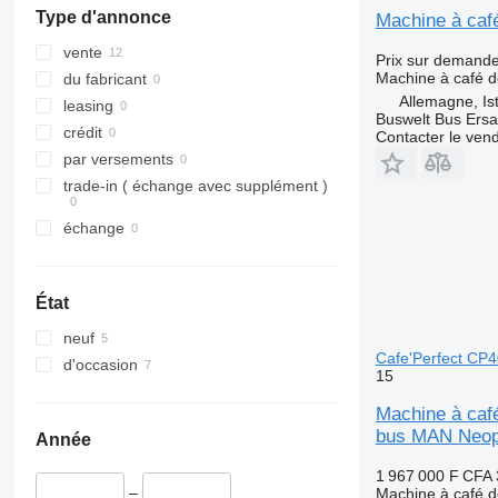
Type d'annonce
Machine à caf
vente
Prix sur demand
Machine à café d
du fabricant
Allemagne, Is
leasing
Buswelt Bus Ersat
crédit
Contacter le ven
par versements
trade-in ( échange avec supplément )
échange
État
neuf
Cafe'Perfect CP4
d'occasion
15
Machine à café
bus MAN Neop
Année
1 967 000 F CFA
–
Machine à café d