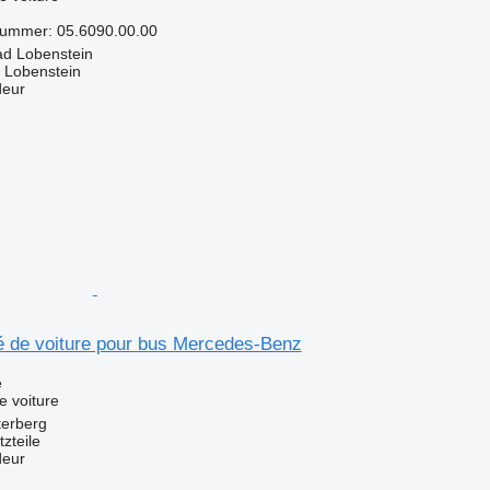
ilnummer: 05.6090.00.00
ad Lobenstein
 Lobenstein
deur
é de voiture pour bus Mercedes-Benz
e
e voiture
terberg
zteile
deur