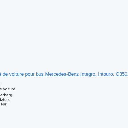
 de voiture pour bus Mercedes-Benz Integro, Intouro, O350
e
e voiture
terberg
zteile
deur