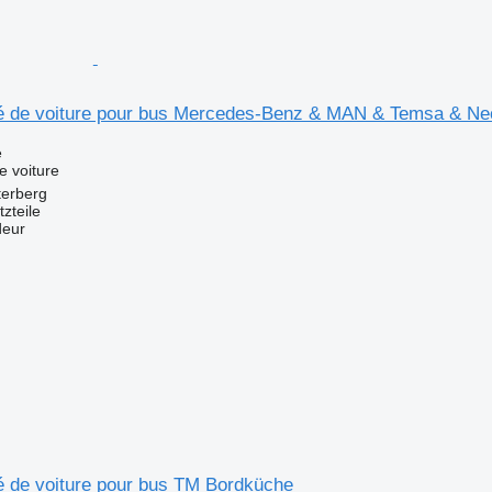
é de voiture pour bus Mercedes-Benz & MAN & Temsa & Ne
e
e voiture
terberg
zteile
deur
é de voiture pour bus TM Bordküche