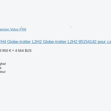
amion Volvo FH4
FH4 Globe-trotter L2H2 Globe-trotter L2H2 85154142 pour 
3 950 €
≈ 4 564 $US
ghel
s
deur