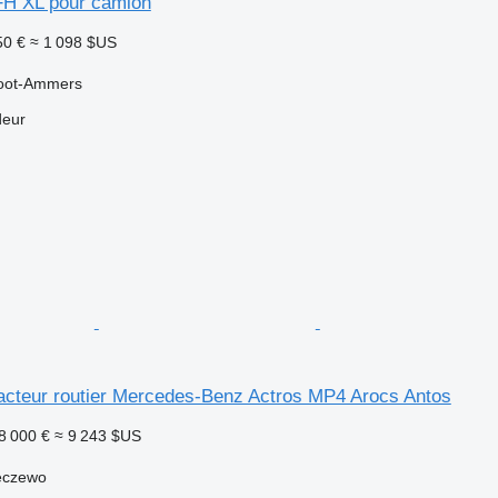
FH XL pour camion
50 €
≈ 1 098 $US
root-Ammers
deur
racteur routier Mercedes-Benz Actros MP4 Arocs Antos
8 000 €
≈ 9 243 $US
eczewo