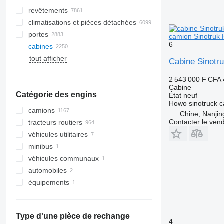
revêtements
climatisations et pièces détachées
portes
flexibles de climatisation
camion Sinotruk
6
cabines
radiateurs de climatisation
tout afficher
compresseurs de climatisation
vitres latérales
Cabine Sinotr
filtres déshydrateurs de
pare-brises
climatisation
2 543 000 F CFA
toits panoramiques
Cabine
climatiseurs
Catégorie des engins
lunettes arrières
État
neuf
filtres de climatiseur
Howo sinotruck c
camions
autres pièces de climatisation
Chine, Nanjin
Contacter le ven
tracteurs routiers
véhicules utilitaires
minibus
véhicules communaux
automobiles
machines communales
équipements
camions poubelles
équipements pour camions et
remorques
grues auxiliaires de chargement
Type d'une pièce de rechange
4