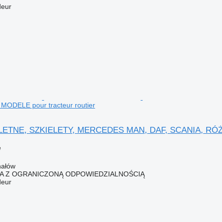
deur
ODELE pour tracteur routier
ETNE, SZKIELETY, MERCEDES MAN, DAF, SCANIA, RÓŻNE
e
hałów
KA Z OGRANICZONĄ ODPOWIEDZIALNOŚCIĄ
deur