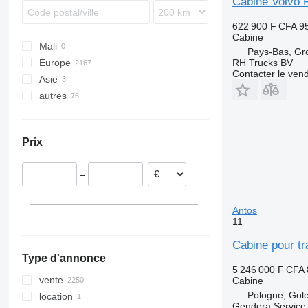
Cabine Volvo 
Turbostar
SK
Midlum
622 900 F CFA
9
X-Way
Sprinter
Premium
Cabine
Mali
Unimog
T-series
Pays-Bas, G
Europe
RH Trucks BV
Vito
Contacter le ven
Asie
Pologne
autres
Espagne
Chine
Roumanie
Turquie
Ukraine
Italie
Émirats arabes unis
Prix
Pays-Bas
Estonie
–
Lituanie
Belgique
Antos
tout afficher
11
Cabine pour t
Type d'annonce
5 246 000 F CFA
vente
Cabine
Pologne, Gol
location
Gendera Service