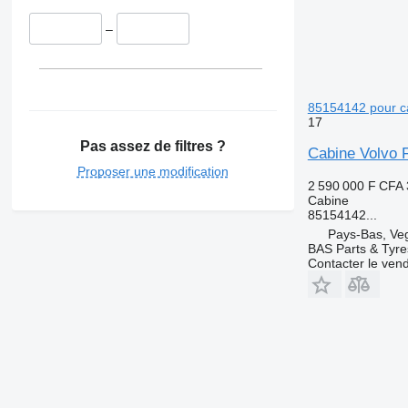
–
85154142 pour c
17
Pas assez de filtres ?
Cabine Volvo 
Proposer une modification
2 590 000 F CFA
Cabine
85154142...
Pays-Bas, Ve
BAS Parts & Tyre
Contacter le ven