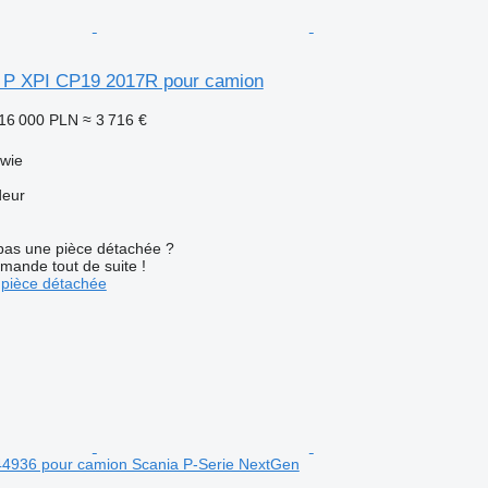
 P XPI CP19 2017R pour camion
16 000 PLN
≈ 3 716 €
awie
deur
pas une pièce détachée ?
mande tout de suite !
pièce détachée
4936 pour camion Scania P-Serie NextGen