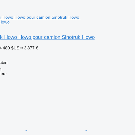
 Howo
uk Howo Howo pour camion Sinotruk Howo
4 480 $US
≈ 3 877 €
abin
g
deur