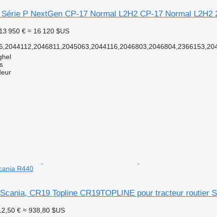
 Série P NextGen CP-17 Normal L2H2 CP-17 Normal L2H2 
13 950 €
≈ 16 120 $US
6,2044112,2046811,2045063,2044116,2046803,2046804,2366153,20
ghel
s
deur
Scania R440
 Scania, CR19 Topline CR19TOPLINE pour tracteur routier 
12,50 €
≈ 938,80 $US