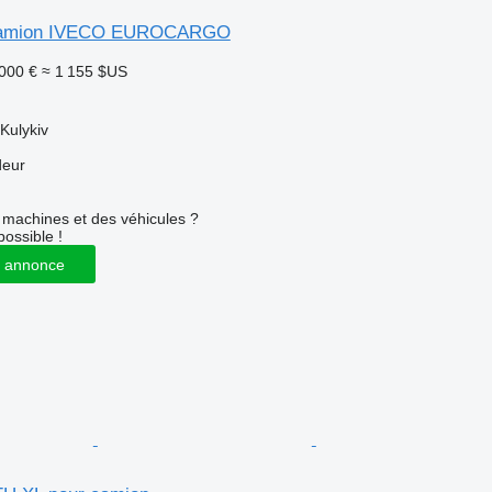
 camion IVECO EUROCARGO
 000 €
≈ 1 155 $US
Kulykiv
deur
machines et des véhicules ?
possible !
 annonce