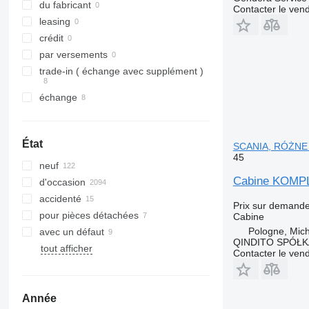
du fabricant
Contacter le ven
leasing
crédit
par versements
trade-in ( échange avec supplément )
échange
État
SCANIA, RÓŻNE M
45
neuf
Cabine KOMPL
d'occasion
accidenté
Prix sur demand
pour pièces détachées
Cabine
Pologne, Mic
avec un défaut
QINDITO SPÓŁ
tout afficher
Contacter le ven
Année