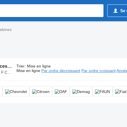
Se 
abines
2250 annonces:
Cabines
Trier
:
Mise en ligne
Mise en ligne
Par ordre décroissant
Par ordre croissant
Année
0 000 F CFA