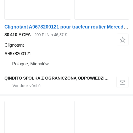
Clignotant A9678200121 pour tracteur routier Mercedes-Benz ATEGO
30 410 F CFA
200 PLN
≈ 46,37 €
Clignotant
A9678200121
Pologne, Michałów
QINDITO SPÓŁKA Z OGRANICZONĄ ODPOWIEDZIALNOŚCIĄ