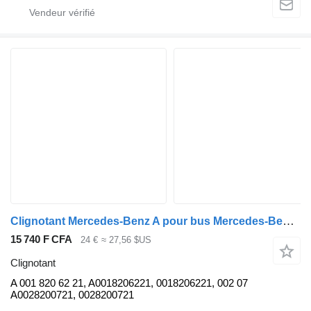
Clignotant Mercedes-Benz A pour bus Mercedes-Benz Tourismo Travego
15 740 F CFA
24 €
≈ 27,56 $US
Clignotant
A 001 820 62 21, A0018206221, 0018206221, 002 07
A0028200721, 0028200721