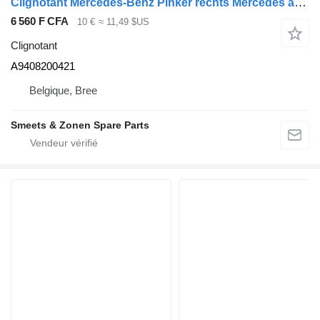
Clignotant Mercedes-Benz Pinker rechts Mercedes axor A9408200421 pour camion
6 560 F CFA
10 €
≈ 11,49 $US
Clignotant
A9408200421
Belgique, Bree
Smeets & Zonen Spare Parts