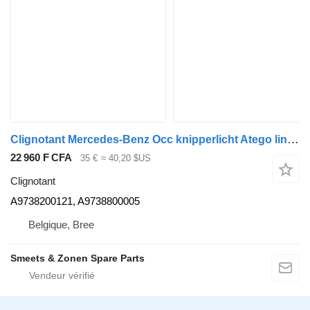
Clignotant Mercedes-Benz Occ knipperlicht Atego links A9738200121 pour camion
22 960 F CFA
35 €
≈ 40,20 $US
Clignotant
A9738200121, A9738800005
Belgique, Bree
Smeets & Zonen Spare Parts