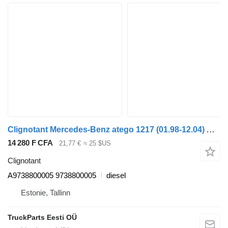
Clignotant Mercedes-Benz atego 1217 (01.98-12.04) A9738800005 pour tracteur routier Mercedes-Benz Atego, Atego 2, Atego 3 (1996-)
14 280 F CFA
21,77 €
≈ 25 $US
Clignotant
A9738800005 9738800005
diesel
Estonie, Tallinn
TruckParts Eesti OÜ