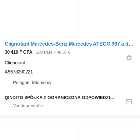
Clignotant Mercedes-Benz Mercedes ATEGO 967 à droite A9678200221 pour camion Mercedes-Benz ATEGO EURO 6
30 410 F CFA
200 PLN
≈ 46,37 €
Clignotant
A9678200221
Pologne, Michałów
QINDITO SPÓŁKA Z OGRANICZONĄ ODPOWIEDZIALNOŚCIĄ