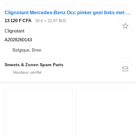
Clignotant Mercedes-Benz Occ pinker geel links met lamphouder Mercedes C-Cl A2028260143 pour véhicule utilitaire
13 120 F CFA
20 €
≈ 22,97 $US
Clignotant
A2028260143
Belgique, Bree
Smeets & Zonen Spare Parts