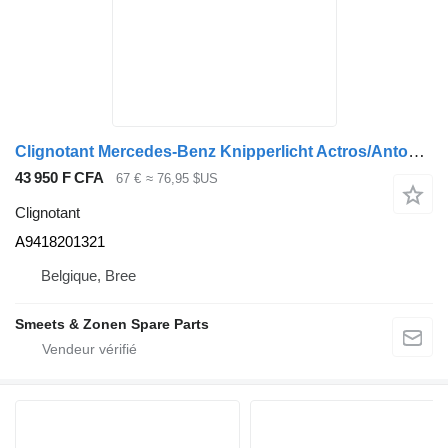
Clignotant Mercedes-Benz Knipperlicht Actros/Antos/Arocs/Axo A9418201321 pour camion
43 950 F CFA
67 €
≈ 76,95 $US
Clignotant
A9418201321
Belgique, Bree
Smeets & Zonen Spare Parts