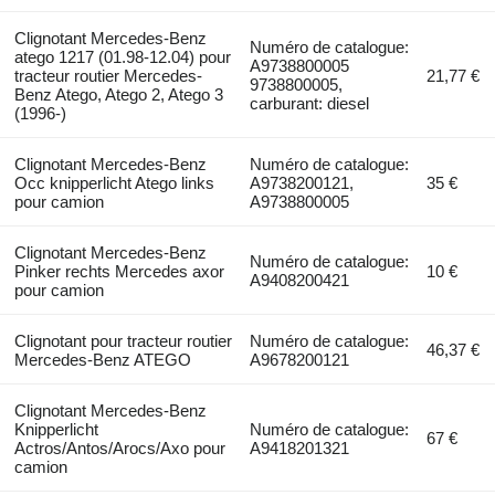
Clignotant Mercedes-Benz
Numéro de catalogue:
atego 1217 (01.98-12.04) pour
A9738800005
tracteur routier Mercedes-
21,77 €
9738800005,
Benz Atego, Atego 2, Atego 3
carburant: diesel
(1996-)
Clignotant Mercedes-Benz
Numéro de catalogue:
Occ knipperlicht Atego links
A9738200121,
35 €
pour camion
A9738800005
Clignotant Mercedes-Benz
Numéro de catalogue:
Pinker rechts Mercedes axor
10 €
A9408200421
pour camion
Clignotant pour tracteur routier
Numéro de catalogue:
46,37 €
Mercedes-Benz ATEGO
A9678200121
Clignotant Mercedes-Benz
Knipperlicht
Numéro de catalogue:
67 €
Actros/Antos/Arocs/Axo pour
A9418201321
camion