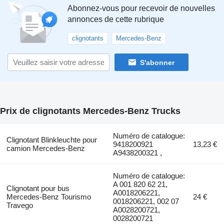
Abonnez-vous pour recevoir de nouvelles
annonces de cette rubrique
clignotants
Mercedes-Benz
S'abonner
Prix de clignotants Mercedes-Benz Trucks
Numéro de catalogue:
Clignotant Blinkleuchte pour
9418200921
13,23 €
camion Mercedes-Benz
A9438200321 ,
Numéro de catalogue:
A 001 820 62 21,
Clignotant pour bus
A0018206221,
Mercedes-Benz Tourismo
24 €
0018206221, 002 07
Travego
A0028200721,
0028200721