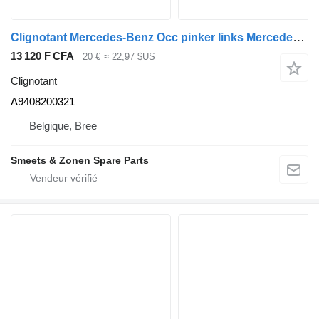
Clignotant Mercedes-Benz Occ pinker links Mercedes Axor A9408200321 pour camion
13 120 F CFA
20 €
≈ 22,97 $US
Clignotant
A9408200321
Belgique, Bree
Smeets & Zonen Spare Parts