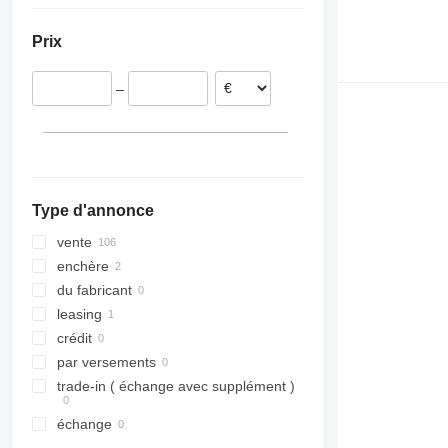
Italie
Émirats arabes unis
Prix
République tchèque
Roumanie
–
Pays-Bas
Hongrie
Belgique
tout afficher
Type d'annonce
vente
enchère
du fabricant
leasing
crédit
par versements
trade-in ( échange avec supplément )
échange