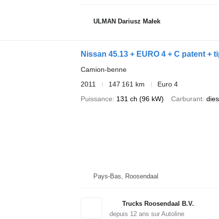
ULMAN Dariusz Małek
Nissan 45.13 + EURO 4 + C patent + 
Camion-benne
2011
147 161 km
Euro 4
Puissance
131 ch (96 kW)
Carburant
dies
Pays-Bas, Roosendaal
Trucks Roosendaal B.V.
depuis
12
ans sur Autoline