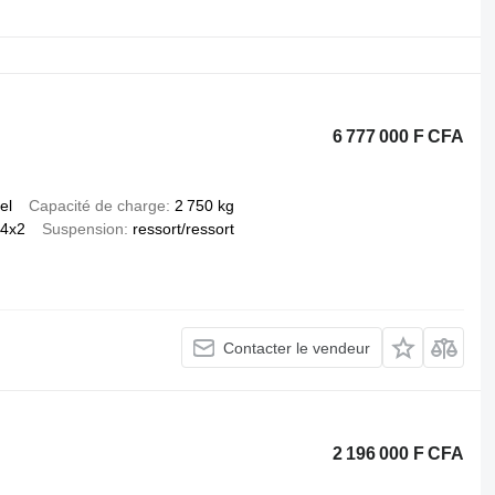
6 777 000 F CFA
el
Capacité de charge
2 750 kg
4x2
Suspension
ressort/ressort
Contacter le vendeur
2 196 000 F CFA