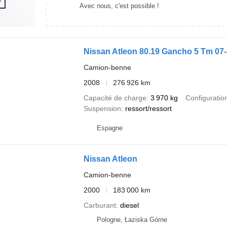
Avec nous, c'est possible !
Nissan Atleon 80.19 Gancho 5 Tm 07
Camion-benne
2008
276 926 km
Capacité de charge
3 970 kg
Configuration
Suspension
ressort/ressort
Espagne
Nissan Atleon
Camion-benne
2000
183 000 km
Carburant
diesel
Pologne, Łaziska Górne