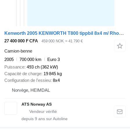
Kenworth 2005 KENWORTH T800 tippbil 8x4 m/ Rhodes påbygg, kompressor, vib
27 400 000 F CFA
459 000 NOK
≈ 41 790 €
Camion-benne
2005
700 000 km
Euro 3
Puissance
493 ch (362 kW)
Capacité de charge
19 845 kg
Configuration de l'essieu
8x4
Norvège, HEIMDAL
ATS Norway AS
depuis
9
ans sur Autoline