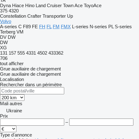
TA
Dyna
Hiace
Hino
Land Cruiser
Town Ace
ToyoAce
375
4320
Constellation
Crafter
Transporter
Up
Volvo
A-series
C
F89
FE
FH
FL
FM
FMX
L-series
N-series
PL
S-series
Terberg
VM
DV
DW
DW
XG
131
157
555
4331
4502
433362
706
tout afficher
Grue auxiliaire de chargement
Grue auxiliaire de chargement
Localisation
Rechercher dans un périmètre
Mali
autres
Ukraine
Prix
–
Type d'annonce