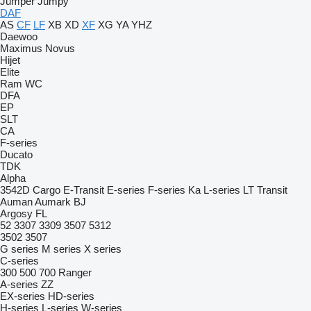
Jumper
Jumpy
DAF
AS
CF
LF
XB
XD
XF
XG
YA
YHZ
Daewoo
Maximus
Novus
Hijet
Elite
Ram
WC
DFA
EP
SLT
CA
F-series
Ducato
TDK
Alpha
3542D
Cargo
E-Transit
E-series
F-series
Ka
L-series
LT
Transit
Auman
Aumark
BJ
Argosy
FL
52
3307
3309
3507
5312
3502
3507
G series
M series
X series
C-series
300
500
700
Ranger
A-series
ZZ
EX-series
HD-series
H-series
L-series
W-series