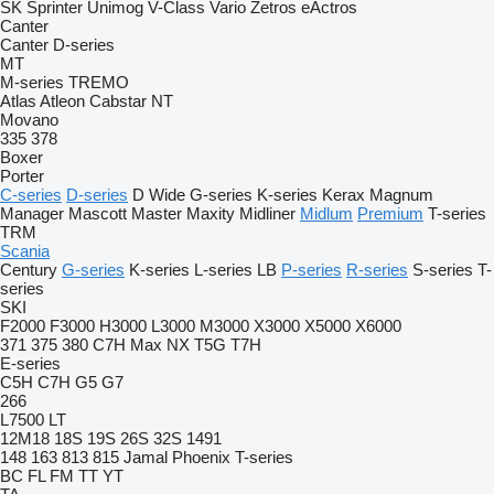
SK
Sprinter
Unimog
V-Class
Vario
Zetros
eActros
Canter
Canter
D-series
MT
M-series
TREMO
Atlas
Atleon
Cabstar
NT
Movano
335
378
Boxer
Porter
C-series
D-series
D Wide
G-series
K-series
Kerax
Magnum
Manager
Mascott
Master
Maxity
Midliner
Midlum
Premium
T-series
TRM
Scania
Century
G-series
K-series
L-series
LB
P-series
R-series
S-series
T-
series
SKI
F2000
F3000
H3000
L3000
M3000
X3000
X5000
X6000
371
375
380
C7H
Max
NX
T5G
T7H
E-series
C5H
C7H
G5
G7
266
L7500
LT
12M18
18S
19S
26S
32S
1491
148
163
813
815
Jamal
Phoenix
T-series
BC
FL
FM
TT
YT