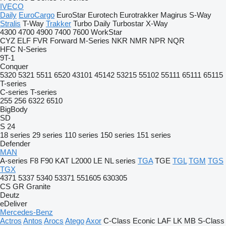
IVECO
Daily
EuroCargo
EuroStar
Eurotech
Eurotrakker
Magirus
S-Way
Stralis
T-Way
Trakker
Turbo Daily
Turbostar
X-Way
4300
4700
4900
7400
7600
WorkStar
CYZ
ELF
FVR
Forward
M-Series
NKR
NMR
NPR
NQR
HFC
N-Series
9T-1
Conquer
5320
5321
5511
6520
43101
45142
53215
55102
55111
65111
65115
T-series
C-series
T-series
255
256
6322
6510
BigBody
SD
S 24
18 series
29 series
110 series
150 series
151 series
Defender
MAN
A-series
F8
F90
KAT
L2000
LE
NL series
TGA
TGE
TGL
TGM
TGS
TGX
4371
5337
5340
53371
551605
630305
CS
GR
Granite
Deutz
eDeliver
Mercedes-Benz
Actros
Antos
Arocs
Atego
Axor
C-Class
Econic
LAF
LK
MB
S-Class