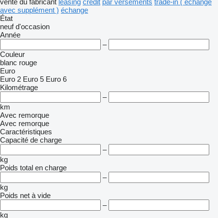
vente
du fabricant
leasing
crédit
par versements
trade-in ( échange
avec supplément )
échange
État
neuf
d'occasion
Année
–
Couleur
blanc
rouge
Euro
Euro 2
Euro 5
Euro 6
Kilométrage
–
km
Avec remorque
Avec remorque
Caractéristiques
Capacité de charge
–
kg
Poids total en charge
–
kg
Poids net à vide
–
kg