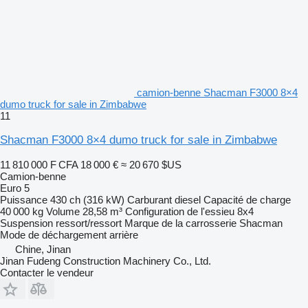
camion-benne Shacman F3000 8×4
dumo truck for sale in Zimbabwe
11
Shacman F3000 8×4 dumo truck for sale in Zimbabwe
11 810 000 F CFA
18 000 €
≈ 20 670 $US
Camion-benne
Euro 5
Puissance
430 ch (316 kW)
Carburant
diesel
Capacité de charge
40 000 kg
Volume
28,58 m³
Configuration de l'essieu
8x4
Suspension
ressort/ressort
Marque de la carrosserie
Shacman
Mode de déchargement
arrière
Chine, Jinan
Jinan Fudeng Construction Machinery Co., Ltd.
Contacter le vendeur