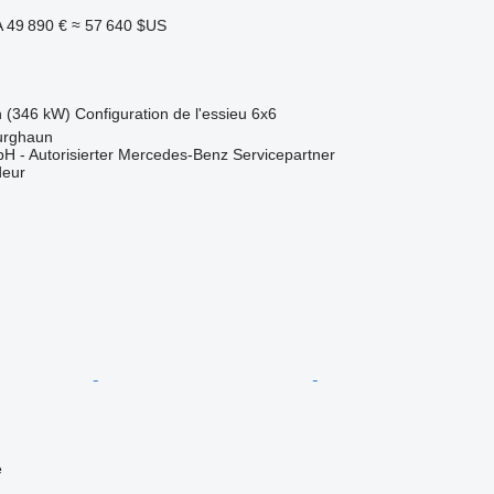
A
49 890 €
≈ 57 640 $US
h (346 kW)
Configuration de l'essieu
6x6
urghaun
H - Autorisierter Mercedes-Benz Servicepartner
deur
e