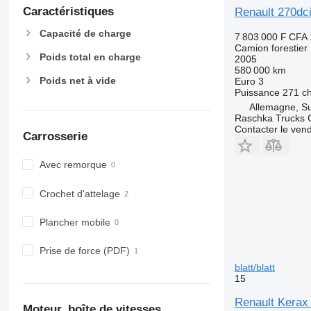
Caractéristiques
Renault 270dc
Capacité de charge
7 803 000 F CFA
Camion forestier
Poids total en charge
2005
580 000 km
Poids net à vide
Euro 3
Puissance
271 c
Allemagne, S
Raschka Trucks
Contacter le ven
Carrosserie
Avec remorque
Crochet d'attelage
Plancher mobile
Prise de force (PDF)
blatt/blatt
15
Renault Kerax 4
Moteur, boîte de vitesses