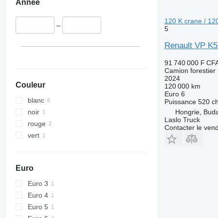
Année
120 K crane / 120
–
5
Renault VP K52
91 740 000 F CF
Camion forestier
2024
Couleur
120 000 km
Euro 6
blanc
Puissance
520 c
noir
Hongrie, Bud
Laslo Truck
rouge
Contacter le ven
vert
Euro
Euro 3
Euro 4
Euro 5