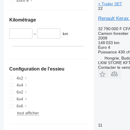
Euro 6
+ Trailer SET
22
Renault Kerax 
Kilométrage
32 790 000 F CF
Camion forestier
–
km
2008
148 033 km
Euro 4
Puissance
430 c
Hongrie, Bud
LKW STORE KF
Contacter le ven
Configuration de l'essieu
4x2
4x4
6x2
6x4
6x6
tout afficher
11