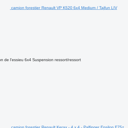
camion forestier Renault VP K520 6x4 Medium / Tajfun LIV
on de l'essieu
6x4
Suspension
ressort/ressort
camion forestier Renault Kerax - 4 x 4 - Palfinger Epsilon E75z