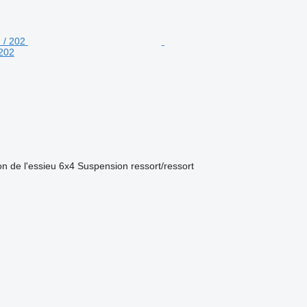
 202
on de l'essieu
6x4
Suspension
ressort/ressort