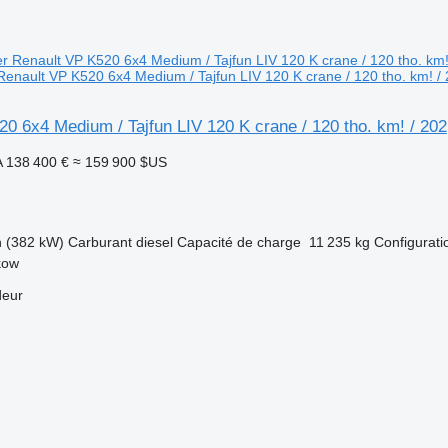
 Renault VP K520 6x4 Medium / Tajfun LIV 120 K crane / 120 tho. km! /
0 6x4 Medium / Tajfun LIV 120 K crane / 120 tho. km! / 202
A
138 400 €
≈ 159 900 $US
h (382 kW)
Carburant
diesel
Capacité de charge
11 235 kg
Configurati
kow
deur