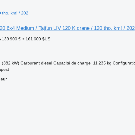
 tho. km! / 202
0 6x4 Medium / Tajfun LIV 120 K crane / 120 tho. km! / 202
A
139 900 €
≈ 161 600 $US
h (382 kW)
Carburant
diesel
Capacité de charge
11 235 kg
Configurati
apest
deur