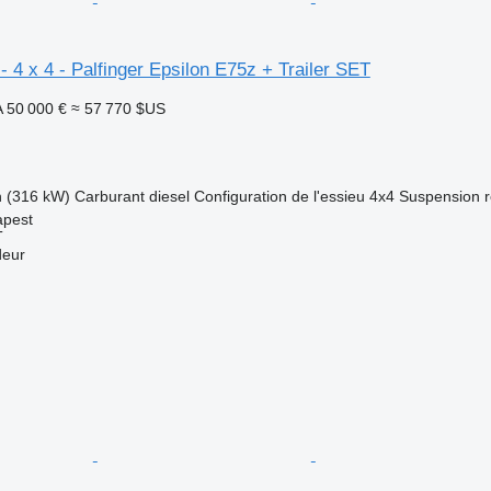
- 4 x 4 - Palfinger Epsilon E75z + Trailer SET
A
50 000 €
≈ 57 770 $US
h (316 kW)
Carburant
diesel
Configuration de l'essieu
4x4
Suspension
apest
T
deur