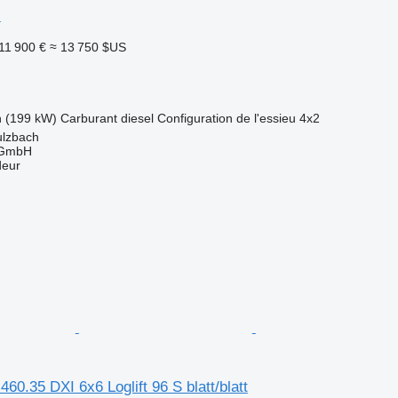
i
11 900 €
≈ 13 750 $US
h (199 kW)
Carburant
diesel
Configuration de l'essieu
4x2
ulzbach
 GmbH
deur
60.35 DXI 6x6 Loglift 96 S blatt/blatt