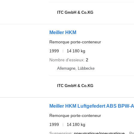
ITC GmbH & Co.KG
Meiller HKM
Remorque porte-conteneur
1999
14 180 kg
Nombre d'essieux
2
Allemagne, Lübbecke
ITC GmbH & Co.KG
Meiller HKM Luftgefedert ABS BPW-
Remorque porte-conteneur
1999
14 180 kg
Suspension
pneumatique/pneumatique
Po